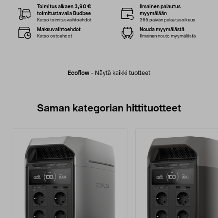
Toimitus alkaen 3,90 €
Ilmainen palautus
toimitustavalla Budbee
myymälään
Katso toimitusvaihtoehdot
365 päivän palautusoikeus
Maksuvaihtoehdot
Nouda myymälästä
Katso ostoehdot
Ilmainen nouto myymälästä
Ecoflow
-
Näytä kaikki tuotteet
Saman kategorian hittituotteet