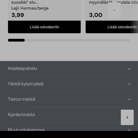
suosikki" siiv...
myymälästä – muista ott
patruuna mukaasi m...
Laji:
Harmaa/beige
-
3,99
3,00
Lisää ostoskoriin
Lisää ostoskoriin
Alatunniste
Asiakaspalvelu
Yleisiä kysymyksiä
Tietoa meistä
Ajankohtaista
Product
+
quantity
Muut yrityksemme