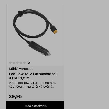
arvostelut
0
Sähkö varaosat
EcoFlow 12 V Latauskaapeli
XT60, 1,5 m
Pidä EcoFlow-virta-asema aina
käyttövalmiina tällä kätevällä
autolatauskaapelill...
39,95
Lisää ostoskoriin