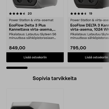
4.5 viidestä
arvostelut
4.0 viidestä
arvostelut
20
19
tähdestä
t
Power Station & virta-asemat
Power Station & virta-as
EcoFlow Delta 3 Plus
EcoFlow DELTA 3 Kan
Kannettava virta-asema,
virta-asema, 1024 W
1024 Wh
Pikalataus: Latautuu täyteen 56
Pikalataus: Latautuu täyt
minuutissa sähköpistorasiaan
minuutissa sähköpistoras
kytkettynä. Kannett...
kytkettynä. EcoFlow...
849,00
795,00
Lisää ostoskoriin
Lisää ostoskoriin
Sopivia tarvikkeita