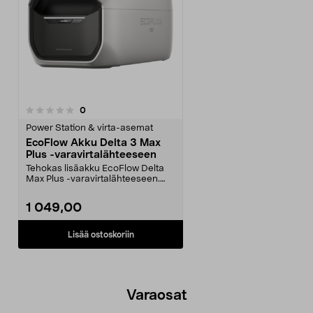
arvostelut
0
Power Station & virta-asemat
EcoFlow Akku Delta 3 Max
Plus -varavirtalähteeseen
Tehokas lisäakku EcoFlow Delta
Max Plus -varavirtalähteeseen.
EcoFlow Delta 3 Ma...
1 049,00
Lisää ostoskoriin
Varaosat