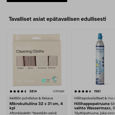
Tavalliset asiat epätavallisen edullisesti
4.5viidestä
arvostelut
4.5viidestä
arvostelu
3814
1561
(1,00/kpl)
tähdestä
t
Keittiön puhdistus & tiskaus
Hiilihapotuslaitteet & mau
Mikrokuituliina 32 x 31 cm, 4
Hiilihappopatruuna tä
kpl
vaihto Wassermaxx, 6
Aftonbladetin "itsestään selvä
Täyttöpatruuna, joka ost