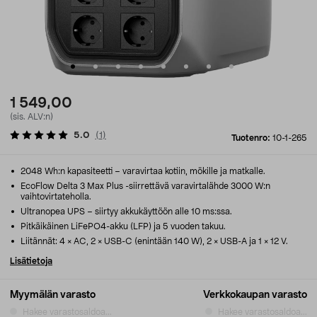
1 549,00
(sis. ALV:n)
5.0
(
1
)
Tuotenro:
10-1-265
2048 Wh:n kapasiteetti – varavirtaa kotiin, mökille ja matkalle.
EcoFlow Delta 3 Max Plus -siirrettävä varavirtalähde 3000 W:n
vaihtovirtateholla.
Ultranopea UPS – siirtyy akkukäyttöön alle 10 ms:ssa.
Pitkäikäinen LiFePO4-akku (LFP) ja 5 vuoden takuu.
Liitännät: 4 × AC, 2 × USB-C (enintään 140 W), 2 × USB-A ja 1 × 12 V.
Lisätietoja
Myymälän varasto
Verkkokaupan varasto
Hakee varastosaldoa...
Hakee varastosaldoa...