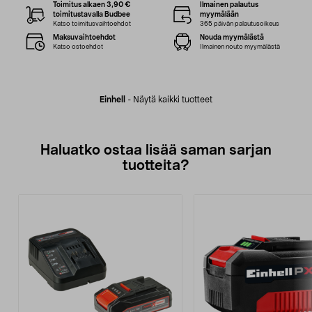
Toimitus alkaen 3,90 €
Ilmainen palautus
toimitustavalla Budbee
myymälään
Katso toimitusvaihtoehdot
365 päivän palautusoikeus
Maksuvaihtoehdot
Nouda myymälästä
Katso ostoehdot
Ilmainen nouto myymälästä
Einhell
-
Näytä kaikki tuotteet
Haluatko ostaa lisää saman sarjan
tuotteita?