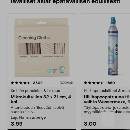
Tavalliset asiat epätavallisen edullisesti
4.5viidestä
arvostelut
4.5viidestä
arvostel
3809
1560
(1,00/kpl)
tähdestä
t
Keittiön puhdistus & tiskaus
Hiilihapotuslaitteet & mau
Mikrokuituliina 32 x 31 cm, 4
Hiilihappopatruuna tä
kpl
vaihto Wassermaxx, 6
Aftonbladetin "itsestään selvä
Täyttöpatruuna, joka ost
suosikki" siiv...
myymälästä – muista ott
patruuna mukaasi m...
Laji:
Harmaa/beige
-
3,99
3,00