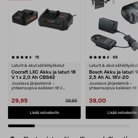
4.5 viidestä
arvostelut
4.5 viidestä
arvostelut
15
68
tähdestä
t
Laturit & akut sähkötyökalut
Laturit & akut sähkötyökal
Cocraft LXC Akku ja laturi 18
Bosch Akku ja laturi 1
V 1 x 2,0 Ah CBS42
2,5 Ah AL 18V-20
Joustava järjestelmä –
Joustava järjestelmä –
yhteensopiva kaikkien 18 V
yhteensopiva kaikkien 18
Cocraft LXC -koneiden kanssa. ...
for All -laitteiden kans...
29,95
39,00
39,95
Lisää ostoskoriin
Lisää ostoskoriin