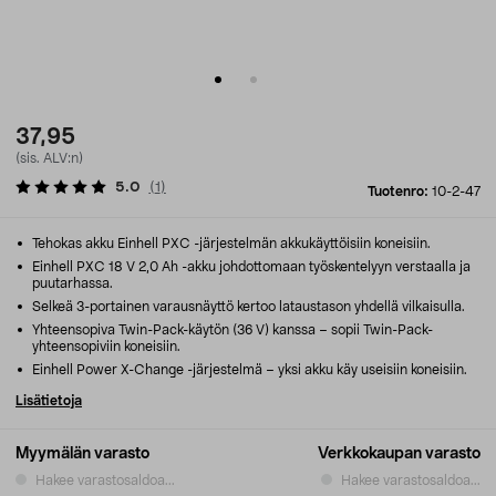
37,95
(sis. ALV:n)
5.0
(
1
)
Tuotenro:
10-2-47
Tehokas akku Einhell PXC -järjestelmän akkukäyttöisiin koneisiin.
Einhell PXC 18 V 2,0 Ah -akku johdottomaan työskentelyyn verstaalla ja
puutarhassa.
Selkeä 3-portainen varausnäyttö kertoo lataustason yhdellä vilkaisulla.
Yhteensopiva Twin-Pack-käytön (36 V) kanssa – sopii Twin-Pack-
yhteensopiviin koneisiin.
Einhell Power X-Change -järjestelmä – yksi akku käy useisiin koneisiin.
Lisätietoja
Myymälän varasto
Verkkokaupan varasto
Hakee varastosaldoa...
Hakee varastosaldoa...