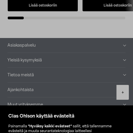
Lisää ostoskoriin
Lisää ostoskoriin
Alatunniste
Asiakaspalvelu
Yleisiä kysymyksiä
Tietoa meistä
Ajankohtaista
Product
+
quantity
Muut yrityksemme
Clas Ohlson käyttää evästeitä
Etsi myymälä
Painamalla
”Hyväksy kaikki evästeet”
sallit, että tallennamme
evästeitä ja muuta seurantateknologiaa laitteellesi