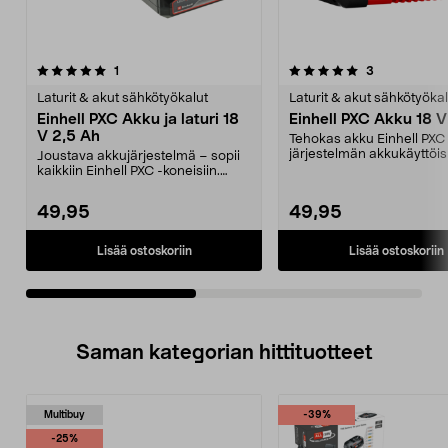
5.0viidestä
arvostelut
arvostelut
1
3
0.0 viidestä
tähdestä
t
Laturit & akut sähkötyökalut
Laturit & akut sähkötyökal
Einhell PXC Akku ja laturi 18
Einhell PXC Akku 18 V
V 2,5 Ah
Tehokas akku Einhell PXC 
järjestelmän akkukäyttöisi
Joustava akkujärjestelmä – sopii
koneille. Einhell PXC 18...
kaikkiin Einhell PXC -koneisiin.
Einhell PXC -a...
49,95
49,95
Lisää ostoskoriin
Lisää ostoskoriin
Saman kategorian hittituotteet
Multibuy
-39%
-25%