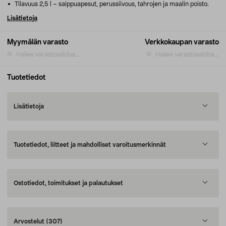
Tilavuus 2,5 l – saippuapesut, perussiivous, tahrojen ja maalin poisto.
Lisätietoja
Myymälän varasto
Verkkokaupan varasto
Hakee varastosaldoa...
Hakee varastosaldoa...
Tuotetiedot
Lisätietoja
Tuotetiedot, liitteet ja mahdolliset varoitusmerkinnät
Ostotiedot, toimitukset ja palautukset
Arvostelut
(307)