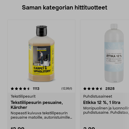
Saman kategorian hittituotteet
4.5 viidestä
arvostelut
4.5 viidestä
arvostel
1113
2828
(12,99/l)
tähdestä
t
Tekstiilipesurit
Puhdistusaineet
Tekstiilipesurin pesuaine,
Etikka 12 %, 1 litra
Kärcher
Monipuolinen ja luonnolli
puhdistusaine. Puhdistaa,
Nopeasti kuivuva tekstiilipesurin
kalkin ja kerrost...
pesuaine matoille, autonistuimille,
sohville j...