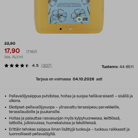
22,90
17,90
(7,16/l)
(sis. ALV:n)
4.5
(
307
)
Tuotenro:
44-6511
Tarjous on voimassa
04.10.2026
asti
Pellavaöljysaippua puhdistaa, hoitaa ja suojaa hellävaraisesti – sisällä ja
ulkona.
Ekotipset-pellavaöljysuopa – ylirasvattu terassipesu parvekkeille,
terassilaudoille ja puukansille.
Hoitaa ja palauttaa rasvasuojan myös kylpyhuoneessa, keittiössä,
lattioilla, julkisivuissa, huonekaluissa ja tekstiileissä.
Erittäin tehokas saippua ilman lisättyjä tuoksuja – tuoksuu raikkaasti ja
luonnollisesti pellavaöljyltä.