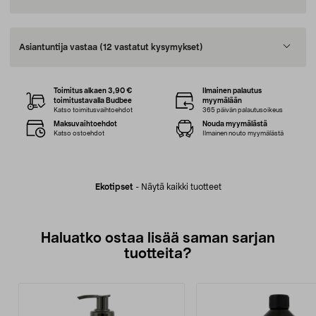
Asiantuntija vastaa
(12 vastatut kysymykset)
Toimitus alkaen 3,90 €
Ilmainen palautus
toimitustavalla Budbee
myymälään
Katso toimitusvaihtoehdot
365 päivän palautusoikeus
Maksuvaihtoehdot
Nouda myymälästä
Katso ostoehdot
Ilmainen nouto myymälästä
Ekotipset
-
Näytä kaikki tuotteet
Haluatko ostaa lisää saman sarjan
tuotteita?