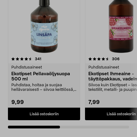
4.5viidestä
arvostelut
4.5viidestä
arvostelu
341
306
tähdestä
t
Puhdistusaineet
Puhdistusaineet
Ekotipset Pellavaöljysuopa
Ekotipset Ihmeaine -
500 ml
täyttöpakkaus, vadelm
litra
Puhdistaa, hoitaa ja suojaa
Siivoa kuin Ekotipset – lasit
hellävaraisesti – siivoa keittiössä,
tekstiilit, metalli- ja puupi
kylpyhuoneessa ...
paljo...
9,99
7,99
Lisää ostoskoriin
Lisää ostoskoriin