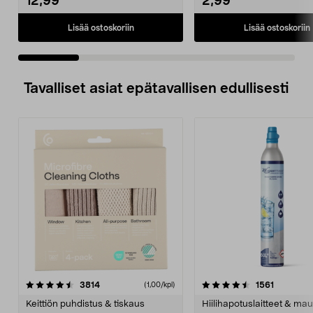
12,99
2,99
Lisää ostoskoriin
Lisää ostoskoriin
Tavalliset asiat epätavallisen edullisesti
4.5viidestä
arvostelut
4.5viidestä
arvostelu
3814
1561
(1,00/kpl)
tähdestä
t
Keittiön puhdistus & tiskaus
Hiilihapotuslaitteet & mau