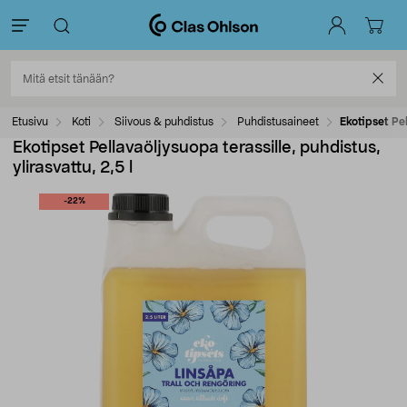
Etusivu
Koti
Siivous & puhdistus
Puhdistusaineet
Ekotipset Pel
Ekotipset Pellavaöljysuopa terassille, puhdistus,
ylirasvattu, 2,5 l
-22%