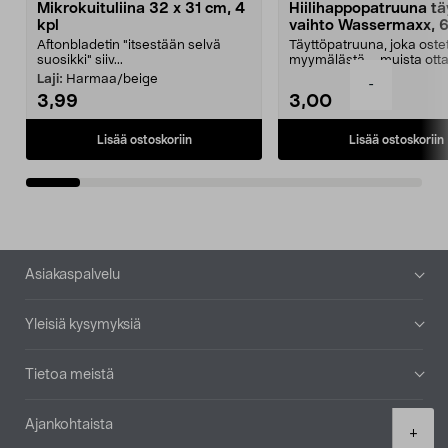
Mikrokuituliina 32 x 31 cm, 4
Hiilihappopatruuna tä
kpl
vaihto Wassermaxx, 6
Aftonbladetin "itsestään selvä
Täyttöpatruuna, joka ost
suosikki" siiv...
myymälästä – muista ott
patruuna mukaasi m...
Laji:
Harmaa/beige
-
3,99
3,00
Lisää ostoskoriin
Lisää ostoskoriin
Alatunniste
Asiakaspalvelu
Yleisiä kysymyksiä
Tietoa meistä
Ajankohtaista
Product
+
quantity