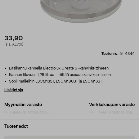
33,90
(sis. ALV:n)
Tuotenro:
51-4344
Lasikannu kannella Electrolux Create 5 -kahvinkeittimeen.
Kannun tilavuus 1,25 litraa – riittää useaan kahvikupilliseen.
Sopii malleihin E3CM13ST, E5CM180ST ja E5CM16ST.
Lisätietoja
Myymälän varasto
Verkkokaupan varasto
Hakee varastosaldoa...
Hakee varastosaldoa...
Tuotetiedot