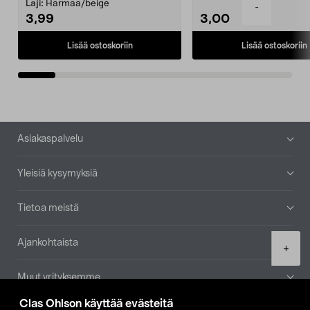
patruuna mukaasi m...
Laji:
Harmaa/beige
-
3,99
3,00
Lisää ostoskoriin
Lisää ostoskoriin
Alatunniste
Asiakaspalvelu
Yleisiä kysymyksiä
Tietoa meistä
Ajankohtaista
Product
+
quantity
Muut yrityksemme
Clas Ohlson käyttää evästeitä