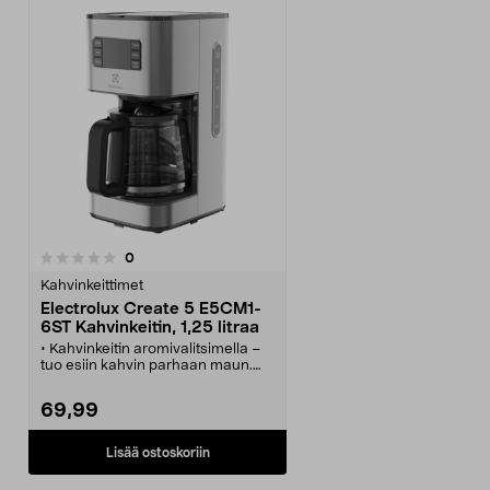
arvostelut
0
Kahvinkeittimet
Electrolux Create 5 E5CM1-
6ST Kahvinkeitin, 1,25 litraa
• Kahvinkeitin aromivalitsimella –
tuo esiin kahvin parhaan maun.
• Electrolux Create 5 E5CM1-6ST
on osa Electrolux Create 5 -sarjaa.
69,99
• Kahvinkeitin, jossa digitaalinen
ajastin – ajasta kahvinkeitto
alkamaan jopa 24 tunnin kuluttua.
Lisää ostoskoriin
• Automaattinen sammutus 40
minuutin kuluttua.