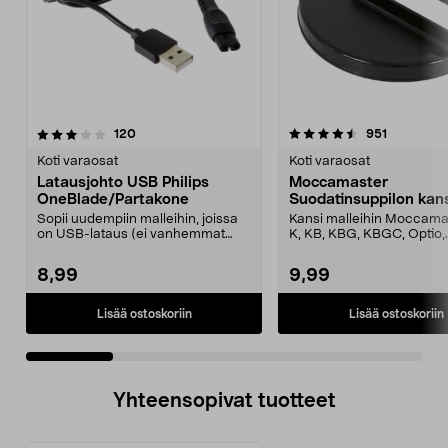
4.5 viidestä
arvostelut
4.5 viidestä
arvostelut
120
951
tähdestä
t
Koti varaosat
Koti varaosat
Latausjohto USB Philips
Moccamaster
OneBlade/Partakone
Suodatinsuppilon kan
Sopii uudempiin malleihin, joissa
Kansi malleihin Moccama
on USB-lataus (ei vanhemmat
K, KB, KBG, KBGC, Optio,
mallit, joissa on ...
Automatic, Automatic S, ..
8,99
9,99
Lisää ostoskoriin
Lisää ostoskoriin
Yhteensopivat tuotteet