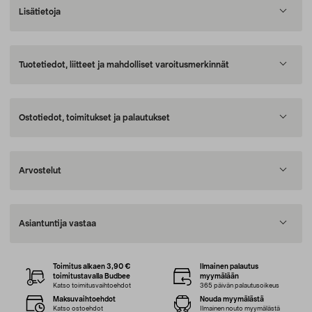
Lisätietoja
Tuotetiedot, liitteet ja mahdolliset varoitusmerkinnät
Ostotiedot, toimitukset ja palautukset
Arvostelut
Asiantuntija vastaa
Toimitus alkaen 3,90 €
Ilmainen palautus
toimitustavalla Budbee
myymälään
Katso toimitusvaihtoehdot
365 päivän palautusoikeus
Maksuvaihtoehdot
Nouda myymälästä
Katso ostoehdot
Ilmainen nouto myymälästä