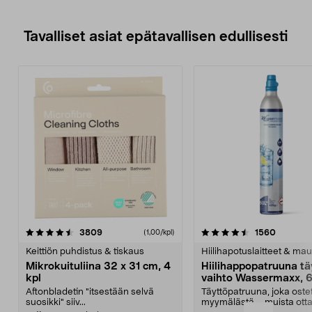
• Suodatinpussi 1x4 (nro 4).
Tavalliset asiat epätavallisen edullisesti
4.5viidestä
arvostelut
4.5viidestä
arvostel
3809
1560
(1,00/kpl)
tähdestä
t
Keittiön puhdistus & tiskaus
Hiilihapotuslaitteet & mau
Mikrokuituliina 32 x 31 cm, 4
Hiilihappopatruuna tä
kpl
vaihto Wassermaxx, 6
Aftonbladetin "itsestään selvä
Täyttöpatruuna, joka ost
suosikki" siiv...
myymälästä – muista ott