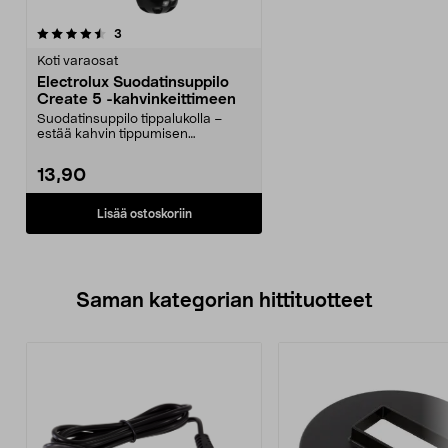
arvostelut
3
Koti varaosat
Electrolux Suodatinsuppilo
Create 5 -kahvinkeittimeen
Suodatinsuppilo tippalukolla –
estää kahvin tippumisen
keittämisen jälkeen. Elec...
13,90
Lisää ostoskoriin
Saman kategorian hittituotteet