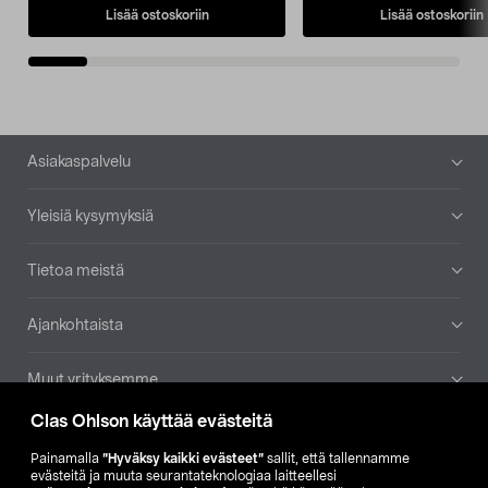
Lisää ostoskoriin
Lisää ostoskoriin
Alatunniste
Asiakaspalvelu
Yleisiä kysymyksiä
Tietoa meistä
Ajankohtaista
Muut yrityksemme
Clas Ohlson käyttää evästeitä
Etsi myymälä
Painamalla
”Hyväksy kaikki evästeet”
sallit, että tallennamme
evästeitä ja muuta seurantateknologiaa laitteellesi