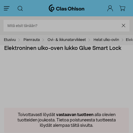
Etusivu
Pienrauta
Ovi- & ikkunatarvikkeet
Helat ulko-oviin
Ele
Elektroninen ulko-oven lukko Glue Smart Lock
Toivottavasti löydät
vastaavan tuotteen
alla olevien
tuotteiden joukosta.
Tietoa poistuneesta tuotteesta
löydät alempaa tältä sivulta.