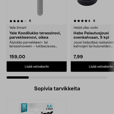
4.5 viidestä
arvostelut
4.5 viidestä
arvostelut
8
9
tähdestä
t
Yale Smart
Helat ulko-oviin
Yale Koodilukko terassinovi,
Habo Palautusjousi
parvekkeenovi, oikea
ovenkahvaan, 5 kpl
Älylukko parvekkeen- tai
Jousi helpottaa raskaide
terassinoveen – lukitse/avaa
kahvojen tai kuluneiden
koodilla tai sovelluksen k...
lukkorunkojen käyttöä. Ha
159,00
7,99
Lisää ostoskoriin
Lisää ostoskoriin
Sopivia tarvikkeita