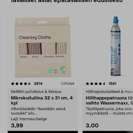
Tavalliset asiat epätavallisen edullisesti
4.5viidestä
arvostelut
4.5viidestä
arvostelu
3814
1561
(1,00/kpl)
tähdestä
t
Keittiön puhdistus & tiskaus
Hiilihapotuslaitteet & mau
Mikrokuituliina 32 x 31 cm, 4
Hiilihappopatruuna tä
kpl
vaihto Wassermaxx, 6
Aftonbladetin "itsestään selvä
Täyttöpatruuna, joka ost
suosikki" siiv...
myymälästä – muista ott
patruuna mukaasi m...
Laji:
Harmaa/beige
3,99
3,00