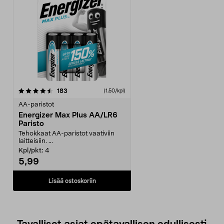
arvostelut
183
(1,50/kpl)
AA-paristot
Energizer Max Plus AA/LR6
Paristo
Tehokkaat AA-paristot vaativiin
laitteisiin. ...
Kpl/pkt:
4
5,99
Lisää ostoskoriin