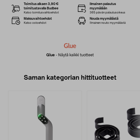
Toimitus alkaen 3,90 €
Ilmainen palautus
toimitustavalla Budbee
myymälään
Katso toimitusvaihtoehdot
365 päivän palautusoikeus
Maksuvaihtoehdot
Nouda myymälästä
Katso ostoehdot
Ilmainen nouto myymälästä
Glue
-
Näytä kaikki tuotteet
Saman kategorian hittituotteet