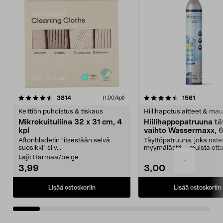
4.5viidestä
arvostelut
4.5viidestä
arvostelu
3814
1561
(1,00/kpl)
tähdestä
t
Keittiön puhdistus & tiskaus
Hiilihapotuslaitteet & mau
Mikrokuituliina 32 x 31 cm, 4
Hiilihappopatruuna tä
kpl
vaihto Wassermaxx, 6
Aftonbladetin "itsestään selvä
Täyttöpatruuna, joka ost
suosikki" siiv...
myymälästä – muista ott
patruuna mukaasi m...
Laji:
Harmaa/beige
-
3,99
3,00
Lisää ostoskoriin
Lisää ostoskoriin