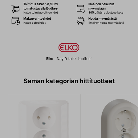
Toimitus alkaen 3,90 €
Ilmainen palautus
toimitustavalla Budbee
myymälään
Katso toimitusvaihtoehdot
365 päivän palautusoikeus
Maksuvaihtoehdot
Nouda myymälästä
Katso ostoehdot
Ilmainen nouto myymälästä
Elko
-
Näytä kaikki tuotteet
Saman kategorian hittituotteet