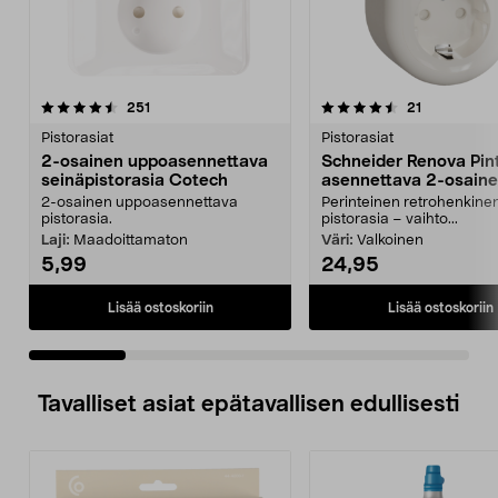
4.5 viidestä
arvostelut
4.5 viidestä
arvostelut
251
21
tähdestä
t
Pistorasiat
Pistorasiat
2-osainen uppoasennettava
Schneider Renova Pin
seinäpistorasia Cotech
asennettava 2-osain
pistorasia, maadoitet
2-osainen uppoasennettava
Perinteinen retrohenkine
pistorasia.
pistorasia – vaihto...
Laji:
Maadoittamaton
Väri:
Valkoinen
5,99
24,95
Lisää ostoskoriin
Lisää ostoskoriin
Tavalliset asiat epätavallisen edullisesti