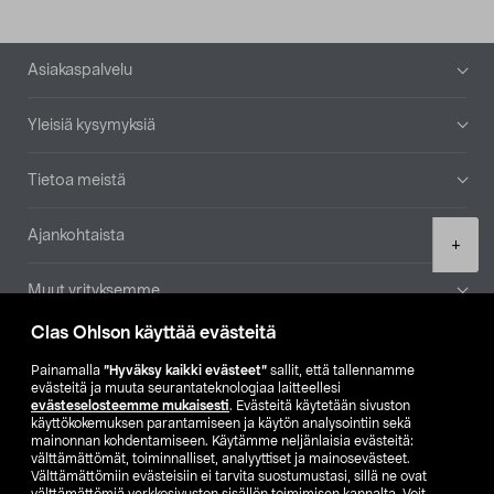
Alatunniste
Asiakaspalvelu
Yleisiä kysymyksiä
Tietoa meistä
Ajankohtaista
Product
+
quantity
Muut yrityksemme
Clas Ohlson käyttää evästeitä
Etsi myymälä
Painamalla
”Hyväksy kaikki evästeet”
sallit, että tallennamme
evästeitä ja muuta seurantateknologiaa laitteellesi
SE
NO
FI
evästeselosteemme mukaisesti
. Evästeitä käytetään sivuston
käyttökokemuksen parantamiseen ja käytön analysointiin sekä
FI
SV
mainonnan kohdentamiseen. Käytämme neljänlaisia evästeitä:
välttämättömät, toiminnalliset, analyyttiset ja mainosevästeet.
Välttämättömiin evästeisiin ei tarvita suostumustasi, sillä ne ovat