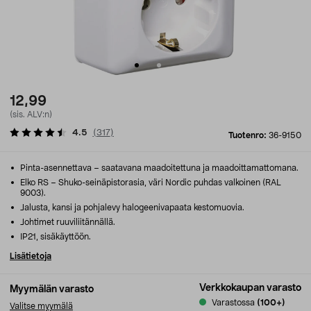
12,99
(sis. ALV:n)
4.5
(
317
)
Tuotenro:
36-9150
Pinta-asennettava – saatavana maadoitettuna ja maadoittamattomana.
Elko RS – Shuko-seinäpistorasia, väri Nordic puhdas valkoinen (RAL
9003).
Jalusta, kansi ja pohjalevy halogeenivapaata kestomuovia.
Johtimet ruuviliitännällä.
IP21, sisäkäyttöön.
Lisätietoja
Verkkokaupan varasto
Myymälän varasto
Varastossa
(100+)
Valitse myymälä