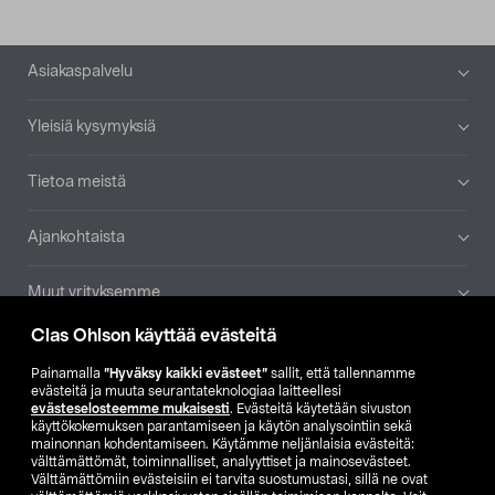
Alatunniste
Asiakaspalvelu
Yleisiä kysymyksiä
Tietoa meistä
Ajankohtaista
Muut yrityksemme
Clas Ohlson käyttää evästeitä
Etsi myymälä
Painamalla
”Hyväksy kaikki evästeet”
sallit, että tallennamme
evästeitä ja muuta seurantateknologiaa laitteellesi
SE
NO
FI
evästeselosteemme mukaisesti
. Evästeitä käytetään sivuston
käyttökokemuksen parantamiseen ja käytön analysointiin sekä
FI
SV
mainonnan kohdentamiseen. Käytämme neljänlaisia evästeitä:
välttämättömät, toiminnalliset, analyyttiset ja mainosevästeet.
Välttämättömiin evästeisiin ei tarvita suostumustasi, sillä ne ovat