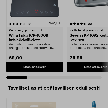
4.5 viidestä
arvostelut
4.0 viidestä
arvostelut
19
22
(69,00/kpl)
tähdestä
t
Keittolevyt ja miniuunit
Keittolevyt ja miniuunit
Wilfa Indux ICP-1800B
Severin KP 1092 Keitt
Induktiokeittolevy
levyinen
Valmista ruokaa nopeasti ja
Laita ruokaa missä vain –
energiatehokkaasti kätevällä
etuteltassa tai pienessä
keittolevyllä. Wilfa IC...
asunnossa. Kannettav...
69,00
39,99
Lisää ostoskoriin
Lisää ostoskoriin
Tavalliset asiat epätavallisen edullisesti