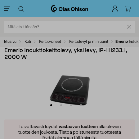
Etusivu
Koti
Keittiökoneet
Keittolevyt ja miniuunit
Emerio Indukt
Emerio Induktiokeittolevy, yksi levy, IP-111233.1,
2000 W
Toivottavasti löydät
vastaavan tuotteen
alla olevien
tuotteiden joukosta.
Tietoa poistuneesta tuotteesta
löydät alempaa tältä sivulta.