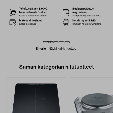
Toimitus alkaen 3,90 €
Ilmainen palautus
toimitustavalla Budbee
myymälään
Katso toimitusvaihtoehdot
365 päivän palautusoikeus
Maksuvaihtoehdot
Nouda myymälästä
Katso ostoehdot
Ilmainen nouto myymälästä
Emerio
-
Näytä kaikki tuotteet
Saman kategorian hittituotteet