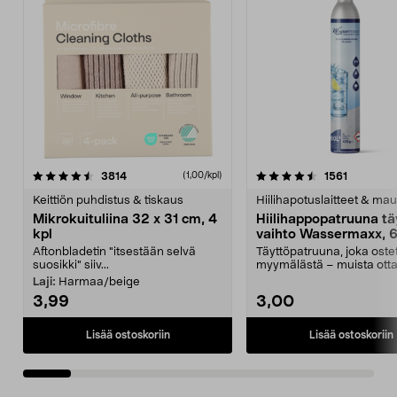
4.5viidestä
arvostelut
4.5viidestä
arvostelu
3814
1561
(1,00/kpl)
tähdestä
t
Keittiön puhdistus & tiskaus
Hiilihapotuslaitteet & mau
Mikrokuituliina 32 x 31 cm, 4
Hiilihappopatruuna tä
kpl
vaihto Wassermaxx, 6
Aftonbladetin "itsestään selvä
Täyttöpatruuna, joka ost
suosikki" siiv...
myymälästä – muista ott
patruuna mukaasi m...
Laji:
Harmaa/beige
3,99
3,00
Lisää ostoskoriin
Lisää ostoskoriin