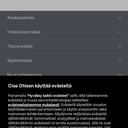
Alatunniste
Asiakaspalvelu
Yleisiä kysymyksiä
Tietoa meistä
Ajankohtaista
Muut yrityksemme
Clas Ohlson käyttää evästeitä
Etsi myymälä
Painamalla
”Hyväksy kaikki evästeet”
sallit, että tallennamme
evästeitä ja muuta seurantateknologiaa laitteellesi
SE
NO
FI
evästeselosteemme mukaisesti
. Evästeitä käytetään sivuston
käyttökokemuksen parantamiseen ja käytön analysointiin sekä
FI
SV
mainonnan kohdentamiseen. Käytämme neljänlaisia evästeitä:
välttämättömät, toiminnalliset, analyyttiset ja mainosevästeet.
Välttämättömiin evästeisiin ei tarvita suostumustasi, sillä ne ovat
välttämättömiä verkkosivuston sisällön toimimisen kannalta. Voit