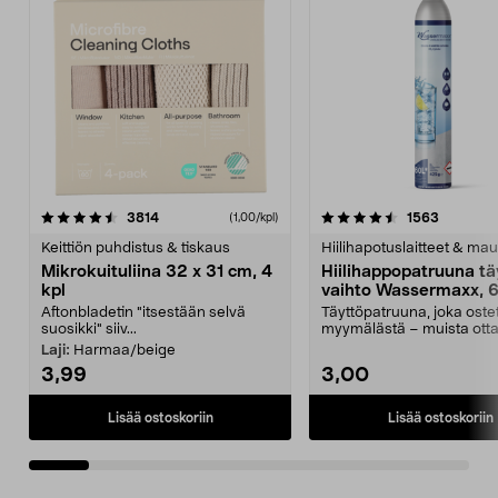
4.5viidestä
arvostelut
4.5viidestä
arvostelu
3814
1563
(1,00/kpl)
tähdestä
t
Keittiön puhdistus & tiskaus
Hiilihapotuslaitteet & mau
Mikrokuituliina 32 x 31 cm, 4
Hiilihappopatruuna tä
kpl
vaihto Wassermaxx, 6
Aftonbladetin "itsestään selvä
Täyttöpatruuna, joka ost
suosikki" siiv...
myymälästä – muista ott
patruuna mukaasi m...
Laji:
Harmaa/beige
3,99
3,00
Lisää ostoskoriin
Lisää ostoskoriin