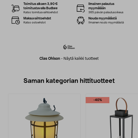
Toimitus alkaen 3,90 €
Ilmainen palautus
toimitustavalla Budbee
myymälään
Katso toimitusvaihtoehdot
365 päivän palautusoikeus
Maksuvaihtoehdot
Nouda myymälästä
Katso ostoehdot
Ilmainen nouto myymälästä
Clas Ohlson
-
Näytä kaikki tuotteet
Saman kategorian hittituotteet
-40%