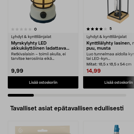
4.0 viidestä
4.0 viidestä
arvostelut
5
arvostelut
0
tähdestä
t
Lyhdyt & kynttilänjalat
Lyhdyt & kynttilänjalat
Myrskylyhty LED
Kynttilälyhty lasinen, 
akkukäyttöinen ladattava
puu, musta
himmennettävä
Retkivalaisin – toimii akulla, ei
Luo tunnelmaa aidolla kynt
tarvitse kerosiinia eikä
tai LED-kyn...
lamppuöljyä. LED-myrs...
Mitat:
18,5 x 18,5 x 54 cm
9,99
14,99
Lisää ostoskoriin
Lisää ostoskoriin
Tavalliset asiat epätavallisen edullisesti