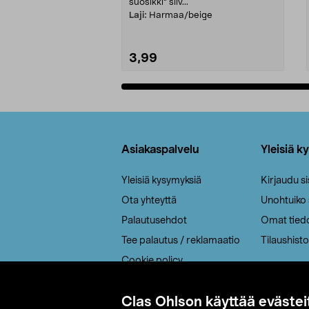
suosikki" siiv...
Laji:
Harmaa/beige
3,99
Lisää ostoskoriin
Alatunniste
Asiakaspalvelu
Yleisiä k
Yleisiä kysymyksiä
Kirjaudu s
Ota yhteyttä
Unohtuiko
Palautusehdot
Omat tied
Tee palautus / reklamaatio
Tilaushisto
Cookie policy
Toimitustavat
Clas Ohlson käyttää evästei
Saavutettavuus