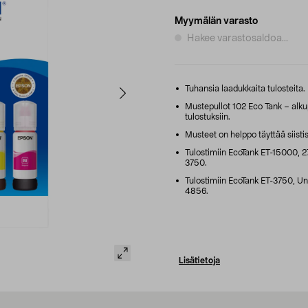
Myymälän varasto
Hakee varastosaldoa...
Tuhansia laadukkaita tulosteita.
Mustepullot 102 Eco Tank – alkup
tulostuksiin.
Musteet on helppo täyttää siistist
Tulostimiin EcoTank ET-15000, 2
3750.
Tulostimiin EcoTank ET-3750, Un
4856.
Lisätietoja