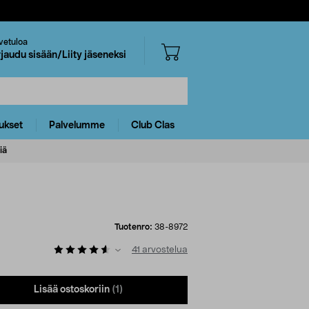
vetuloa
rjaudu sisään/Liity jäseneksi
ukset
Palvelumme
Club Clas
iä
Tuotenro:
38-8972
41
arvostelua
Lisää ostoskoriin
(1)