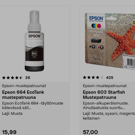
4.0 viidestä
arvostelut
4.0 viidestä
arvostelut
26
435
tähdestä
Epson-mustepatruunat
Epson-mustepatruunat
Epson 664 EcoTank
Epson 603 Starfish
mustepatruuna
Mustepatruuna
Epson EcoTank 664 -täyttömuste
Epson-alkuperäismuste.
kätevässä säil...
Ainutlaatuista suoritu...
Laji:
Musta
Laji:
Musta, syaani, magent
keltainen
15,99
57,00