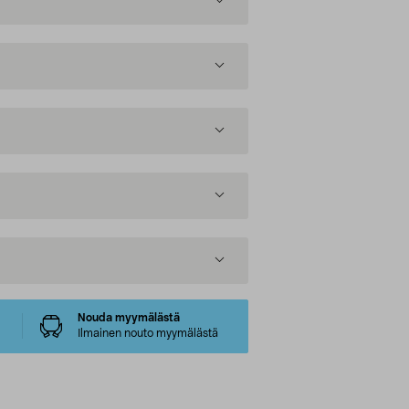
Nouda myymälästä
Ilmainen nouto myymälästä