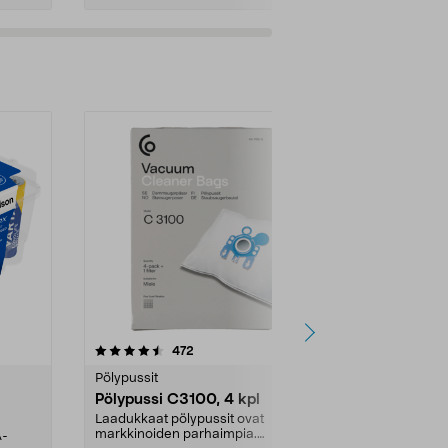
4.5viidestä
arvostelut
4.5
472
6
tähdestä
tähdestä
Pölypussit
Kierrätys & ro
Pölypussi C3100, 4 kpl
Roskapussi,
kahvat, 30 l
Laadukkaat pölypussit ovat
markkinoiden parhaimpia.
A-
Testivoittaja 