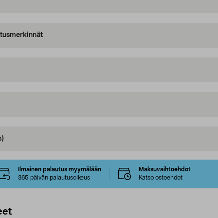
oitusmerkinnät
s)
Ilmainen palautus myymälään
Maksuvaihtoehdot
365 päivän palautusoikeus
Katso ostoehdot
eet