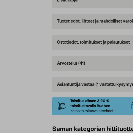
Lisätietoja
Tuotetiedot, liitteet ja mahdolliset var
Ostotiedot, toimitukset ja palautukset
Arvostelut
(41)
Asiantuntija vastaa
(1 vastattu kysymy
Toimitus alkaen 3,90 €
toimitustavalla Budbee
Katso toimitusvaihtoehdot
Saman kategorian hittituott