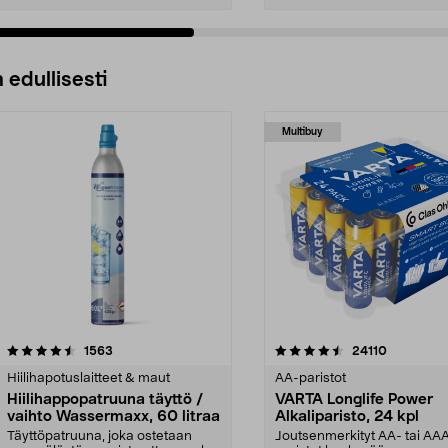
 edullisesti
Multibuy
4.5viidestä
arvostelut
4.5viidestä
arvostelut
1563
24110
tähdestä
Hiilihapotuslaitteet & maut
AA-paristot
Hiilihappopatruuna täyttö /
VARTA Longlife Power
vaihto Wassermaxx, 60 litraa
Alkaliparisto, 24 kpl
Täyttöpatruuna, joka ostetaan
Joutsenmerkityt AA- tai AA