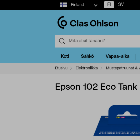
Select
FI
SV
Finland
market
Koti
Sähkö
Vapaa-aika
Etusivu
Elektroniikka
Mustepatruunat & v
Epson 102 Eco Tank 