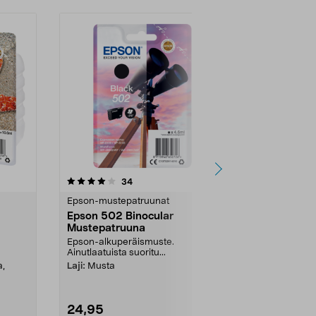
4.5 viidestä
arvostelut
4.0
34
2
tähdestä
tähdestä
Epson-mustepatruunat
Epson-muste
Epson 502 Binocular
Epson 24 m
Mustepatruuna
Epson-alkupe
Ainutlaatuista 
Epson-alkuperäismuste.
Ainutlaatuista suoritu...
Laji:
Musta, S
Keltainen, V...
a,
Laji:
Musta
24,95
109,00