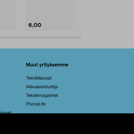
Kestävä, jopa 50 % suurempi ...
roskapussi u
Roskapussi, jo
6,00
2,00
Lisää ostoskoriin
Lisää
Muut yrityksemme
Tekniikkaosat
Akkuasiantuntija
Teknikmagasinet
PhoneLife
isimet