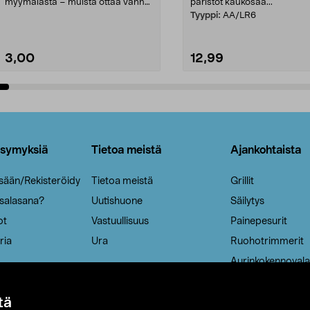
myymälästä – muista ottaa vanha
paristot kaukosää...
patruuna mukaasi m...
Tyyppi:
AA/LR6
3,00
12,99
Lisää ostoskoriin
Lisää ostoskoriin
ysymyksiä
Tietoa meistä
Ajankohtaista
isään/Rekisteröidy
Tietoa meistä
Grillit
 salasana?
Uutishuone
Säilytys
ot
Vastuullisuus
Painepesurit
ria
Ura
Ruohotrimmerit
Aurinkokennovala
tä