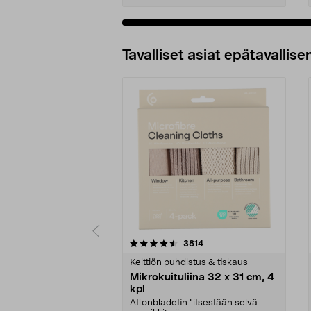
Tavalliset asiat epätavallisen
5viidestä
4.5viidestä
arvostelut
3814
tähdestä
tähdestä
Keittiön puhdistus & tiskaus
Mikrokuituliina 32 x 31 cm, 4
kpl
Aftonbladetin "itsestään selvä