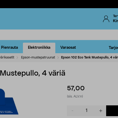
Ter
Ki
Pienrauta
Elektroniikka
Varaosat
Tarjo
ärikasetit
Epson-mustepatruunat
Epson 102 Eco Tank Mustepullo, 4 vär
Mustepullo, 4 väriä
57,00
(sis. ALV:n)
Product
quantity