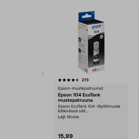
5 viidestä
4.5 viidestä
arvostelut
273
tähdestä
tähdestä
Epson-mustepatruunat
Epson 104 EcoTank
mustepatruuna
Epson EcoTank 104 -täyttömuste
kätevässä säil...
Laji:
Musta
15,99