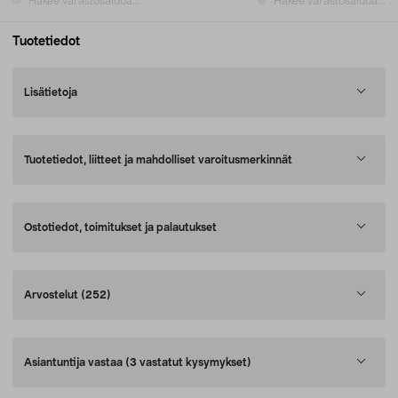
Hakee varastosaldoa...
Hakee varastosaldoa...
Tuotetiedot
Lisätietoja
Tuotetiedot, liitteet ja mahdolliset varoitusmerkinnät
Ostotiedot, toimitukset ja palautukset
Arvostelut
(252)
Asiantuntija vastaa
(3 vastatut kysymykset)