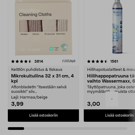
4.5viidestä
arvostelut
4.5viidestä
arvostelu
3814
1561
(1,00/kpl)
tähdestä
t
Keittiön puhdistus & tiskaus
Hiilihapotuslaitteet & mau
Mikrokuituliina 32 x 31 cm, 4
Hiilihappopatruuna tä
kpl
vaihto Wassermaxx, 6
Aftonbladetin "itsestään selvä
Täyttöpatruuna, joka ost
suosikki" siiv...
myymälästä – muista ott
patruuna mukaasi m...
Laji:
Harmaa/beige
-
3,99
3,00
Lisää ostoskoriin
Lisää ostoskoriin