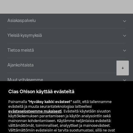
Alatunniste
Asiakaspalvelu
Yleisiä kysymyksiä
Tietoa meistä
Ajankohtaista
Product
+
quantity
Muut yrityksemme
Clas Ohlson käyttää evästeitä
Etsi myymälä
Painamalla
”Hyväksy kaikki evästeet”
sallit, että tallennamme
evästeitä ja muuta seurantateknologiaa laitteellesi
SE
NO
FI
evästeselosteemme mukaisesti
. Evästeitä käytetään sivuston
käyttökokemuksen parantamiseen ja käytön analysointiin sekä
FI
SV
mainonnan kohdentamiseen. Käytämme neljänlaisia evästeitä:
välttämättömät, toiminnalliset, analyyttiset ja mainosevästeet.
Välttämättömiin evästeisiin ei tarvita suostumustasi, sillä ne ovat