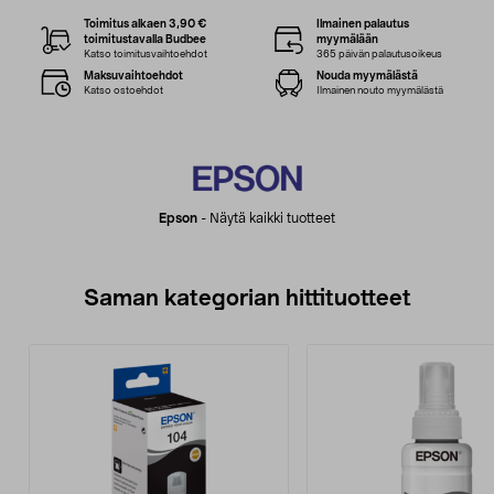
Toimitus alkaen 3,90 €
Ilmainen palautus
toimitustavalla Budbee
myymälään
Katso toimitusvaihtoehdot
365 päivän palautusoikeus
Maksuvaihtoehdot
Nouda myymälästä
Katso ostoehdot
Ilmainen nouto myymälästä
Epson
-
Näytä kaikki tuotteet
Saman kategorian hittituotteet