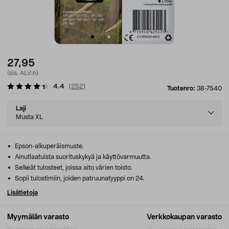
27,95
(sis. ALV:n)
4.4
(
252
)
Tuotenro:
38-7540
Select
Laji
variant
Musta XL
Epson-alkuperäismuste.
Ainutlaatuista suorituskykyä ja käyttövarmuutta.
Selkeät tulosteet, joissa aito värien toisto.
Sopii tulostimiin, joiden patruunatyyppi on 24.
Lisätietoja
Myymälän varasto
Verkkokaupan varasto