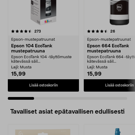
4.5 viidestä
arvostelut
4.0 viidestä
arvostelut
273
26
tähdestä
t
Epson-mustepatruunat
Epson-mustepatruunat
Epson 104 EcoTank
Epson 664 EcoTank
mustepatruuna
mustepatruuna
Epson EcoTank 104 -täyttömuste
Epson EcoTank 664 -täyt
kätevässä säil...
kätevässä säil...
Laji:
Musta
Laji:
Musta
15,99
15,99
Lisää ostoskoriin
Lisää ostoskoriin
Tavalliset asiat epätavallisen edullisesti