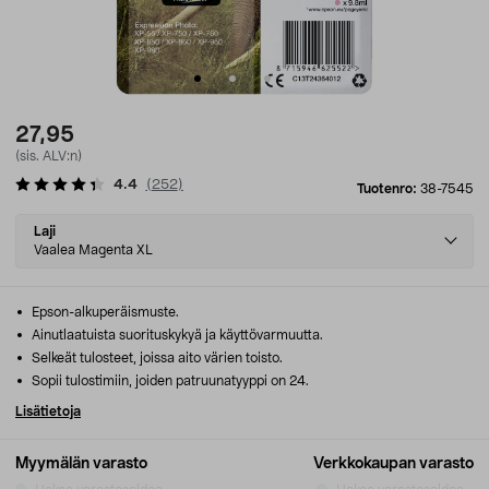
27,95
(sis. ALV:n)
4.4
(
252
)
Tuotenro:
38-7545
Select
Laji
variant
Vaalea Magenta XL
Epson-alkuperäismuste.
Ainutlaatuista suorituskykyä ja käyttövarmuutta.
Selkeät tulosteet, joissa aito värien toisto.
Sopii tulostimiin, joiden patruunatyyppi on 24.
Lisätietoja
Myymälän varasto
Verkkokaupan varasto