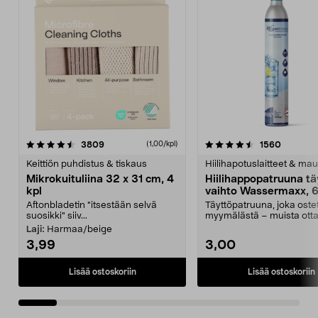
4.5viidestä
arvostelut
4.5viidestä
arvostel
3809
1560
(1,00/kpl)
tähdestä
t
Keittiön puhdistus & tiskaus
Hiilihapotuslaitteet & mau
Mikrokuituliina 32 x 31 cm, 4
Hiilihappopatruuna tä
kpl
vaihto Wassermaxx, 6
Aftonbladetin "itsestään selvä
Täyttöpatruuna, joka ost
suosikki" siiv...
myymälästä – muista ott
patruuna mukaasi m...
Laji:
Harmaa/beige
3,99
3,00
Lisää ostoskoriin
Lisää ostoskoriin