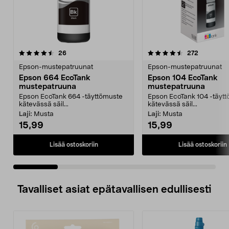
4.5 viidestä
arvostelut
4.0 viidestä
arvostelut
26
272
tähdestä
t
Epson-mustepatruunat
Epson-mustepatruunat
Epson 664 EcoTank
Epson 104 EcoTank
mustepatruuna
mustepatruuna
Epson EcoTank 664 -täyttömuste
Epson EcoTank 104 -täyt
kätevässä säil...
kätevässä säil...
Laji:
Musta
Laji:
Musta
15,99
15,99
Lisää ostoskoriin
Lisää ostoskoriin
Tavalliset asiat epätavallisen edullisesti