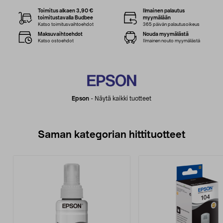
Toimitus alkaen 3,90 €
Ilmainen palautus
toimitustavalla Budbee
myymälään
Katso toimitusvaihtoehdot
365 päivän palautusoikeus
Maksuvaihtoehdot
Nouda myymälästä
Katso ostoehdot
Ilmainen nouto myymälästä
Epson
-
Näytä kaikki tuotteet
Saman kategorian hittituotteet