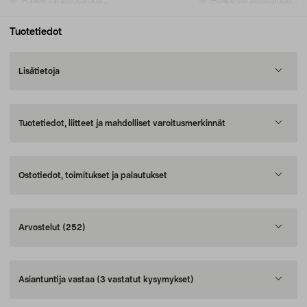
Hakee varastosaldoa...
Hakee varastosaldoa...
Tuotetiedot
Lisätietoja
Tuotetiedot, liitteet ja mahdolliset varoitusmerkinnät
Ostotiedot, toimitukset ja palautukset
Arvostelut
(252)
Asiantuntija vastaa
(3 vastatut kysymykset)