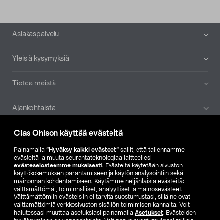
Alatunniste
Asiakaspalvelu
Yleisiä kysymyksiä
Tietoa meistä
Ajankohtaista
Clas Ohlson käyttää evästeitä
Muut yrityksemme
Painamalla
”Hyväksy kaikki evästeet”
sallit, että tallennamme
Etsi myymälä
evästeitä ja muuta seurantateknologiaa laitteellesi
evästeselosteemme mukaisesti
. Evästeitä käytetään sivuston
käyttökokemuksen parantamiseen ja käytön analysointiin sekä
SE
NO
FI
mainonnan kohdentamiseen. Käytämme neljänlaisia evästeitä:
välttämättömät, toiminnalliset, analyyttiset ja mainosevästeet.
FI
SV
Välttämättömiin evästeisiin ei tarvita suostumustasi, sillä ne ovat
välttämättömiä verkkosivuston sisällön toimimisen kannalta. Voit
halutessasi muuttaa asetuksiasi painamalla
Asetukset
. Evästeiden