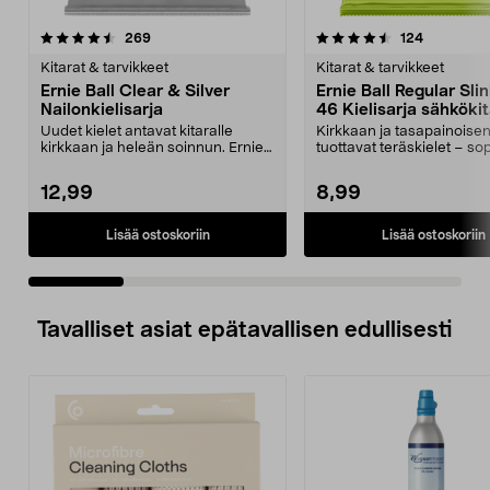
4.5 viidestä
arvostelut
4.5 viidestä
arvostelut
269
124
tähdestä
t
Kitarat & tarvikkeet
Kitarat & tarvikkeet
Ernie Ball Clear & Silver
Ernie Ball Regular Sli
Nailonkielisarja
46 Kielisarja sähköki
Uudet kielet antavat kitaralle
Kirkkaan ja tasapainoisen
kirkkaan ja heleän soinnun. Ernie
tuottavat teräskielet – so
Ball Clear & Si...
moneen eri mus...
12,99
8,99
Lisää ostoskoriin
Lisää ostoskoriin
Tavalliset asiat epätavallisen edullisesti