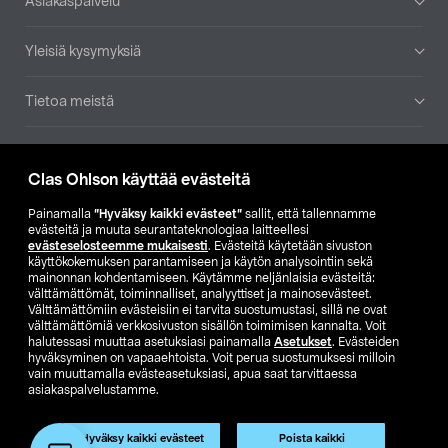
Asiakaspalvelu
Yleisiä kysymyksiä
Tietoa meistä
Ajankohtaista
Clas Ohlson käyttää evästeitä
Muut yrityksemme
Painamalla
”Hyväksy kaikki evästeet”
sallit, että tallennamme
evästeitä ja muuta seurantateknologiaa laitteellesi
evästeselosteemme mukaisesti
. Evästeitä käytetään sivuston
Etsi myymälä
käyttökokemuksen parantamiseen ja käytön analysointiin sekä
mainonnan kohdentamiseen. Käytämme neljänlaisia evästeitä:
välttämättömät, toiminnalliset, analyyttiset ja mainosevästeet.
SE
NO
FI
Välttämättömiin evästeisiin ei tarvita suostumustasi, sillä ne ovat
välttämättömiä verkkosivuston sisällön toimimisen kannalta. Voit
FI
SV
halutessasi muuttaa asetuksiasi painamalla
Asetukset
. Evästeiden
hyväksyminen on vapaaehtoista. Voit perua suostumuksesi milloin
vain muuttamalla evästeasetuksiasi, apua saat tarvittaessa
asiakaspalvelustamme.
Hyväksy kaikki evästeet
Poista kaikki