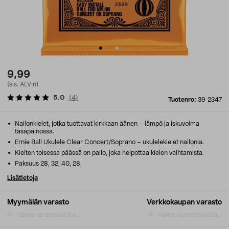
9,99
(sis. ALV:n)
5.0
(
4
)
Tuotenro:
39-2347
Nailonkielet, jotka tuottavat kirkkaan äänen – lämpö ja iskuvoima
tasapainossa.
Ernie Ball Ukulele Clear Concert/Soprano – ukulelekielet nailonia.
Kielten toisessa päässä on pallo, joka helpottaa kielen vaihtamista.
Paksuus 28, 32, 40, 28.
Lisätietoja
Myymälän varasto
Verkkokaupan varasto
Hakee varastosaldoa...
Hakee varastosaldoa...