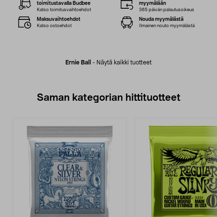
toimitustavalla Budbee
myymälään
Katso toimitusvaihtoehdot
365 päivän palautusoikeus
Maksuvaihtoehdot
Nouda myymälästä
Katso ostoehdot
Ilmainen nouto myymälästä
Ernie Ball
-
Näytä kaikki tuotteet
Saman kategorian hittituotteet