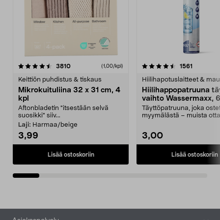
4.5viidestä
arvostelut
4.5viidestä
arvostelu
3810
1561
(1,00/kpl)
tähdestä
t
Keittiön puhdistus & tiskaus
Hiilihapotuslaitteet & mau
Mikrokuituliina 32 x 31 cm, 4
Hiilihappopatruuna tä
kpl
vaihto Wassermaxx, 6
Aftonbladetin "itsestään selvä
Täyttöpatruuna, joka ost
suosikki" siiv...
myymälästä – muista ott
patruuna mukaasi m...
Laji:
Harmaa/beige
3,99
3,00
Lisää ostoskoriin
Lisää ostoskoriin
Alatunniste