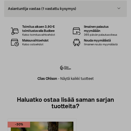
Asiantuntija vastaa
(1 vastattu kysymys)
Toimitus alkaen 3,90 €
Ilmainen palautus
toimitustavalla Budbee
myymälään
Katso toimitusvaihtoehdot
365 päivän palautusoikeus
Maksuvaihtoehdot
Nouda myymälästä
Katso ostoehdot
Ilmainen nouto myymälästä
Clas Ohlson
-
Näytä kaikki tuotteet
Haluatko ostaa lisää saman sarjan
tuotteita?
-30%