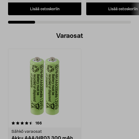
Lisää ostoskoriin
Lisää ostoskoriin
Varaosat
arvostelut
166
Sähkö varaosat
Akku AAA/HR03 300 mAh