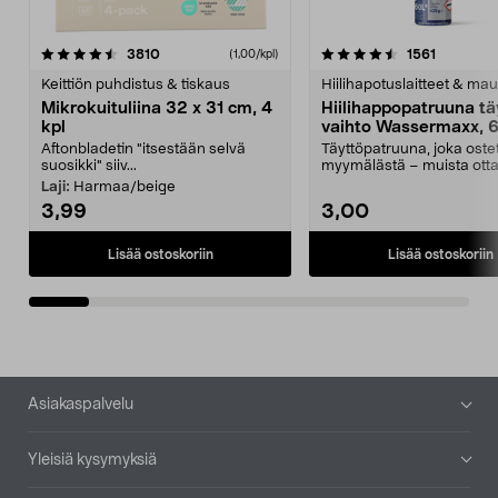
4.5viidestä
arvostelut
4.5viidestä
arvostelu
3810
1561
(1,00/kpl)
tähdestä
t
Keittiön puhdistus & tiskaus
Hiilihapotuslaitteet & mau
Mikrokuituliina 32 x 31 cm, 4
Hiilihappopatruuna tä
kpl
vaihto Wassermaxx, 6
Aftonbladetin "itsestään selvä
Täyttöpatruuna, joka ost
suosikki" siiv...
myymälästä – muista ott
patruuna mukaasi m...
Laji:
Harmaa/beige
3,99
3,00
Lisää ostoskoriin
Lisää ostoskoriin
Alatunniste
Asiakaspalvelu
Yleisiä kysymyksiä