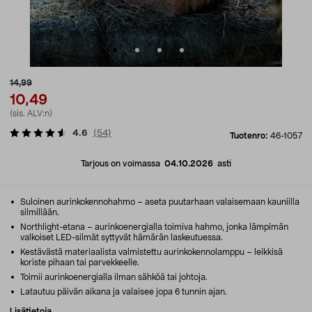
14,99
10,49
(sis. ALV:n)
4.6
(
54
)
Tuotenro:
46-1057
Tarjous on voimassa
04.10.2026
asti
Suloinen aurinkokennohahmo – aseta puutarhaan valaisemaan kauniilla
silmillään.
Northlight-etana – aurinkoenergialla toimiva hahmo, jonka lämpimän
valkoiset LED-silmät syttyvät hämärän laskeutuessa.
Kestävästä materiaalista valmistettu aurinkokennolamppu – leikkisä
koriste pihaan tai parvekkeelle.
Toimii aurinkoenergialla ilman sähköä tai johtoja.
Latautuu päivän aikana ja valaisee jopa 6 tunnin ajan.
Lisätietoja