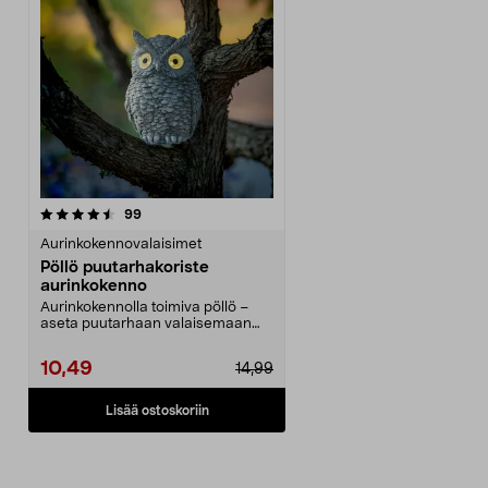
arvostelut
99
Aurinkokennovalaisimet
Pöllö puutarhakoriste
aurinkokenno
Aurinkokennolla toimiva pöllö –
aseta puutarhaan valaisemaan
kauniilla silmillää...
10,49
14,99
Lisää ostoskoriin