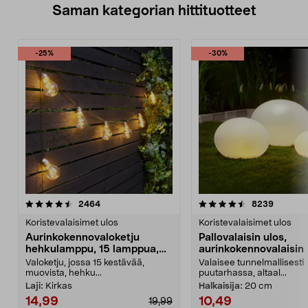
Saman kategorian hittituotteet
-25%
-30%
4.5 viidestä
arvostelut
4.5 viidestä
arvostel
2464
8239
tähdestä
t
Koristevalaisimet ulos
Koristevalaisimet ulos
Aurinkokennovaloketju
Pallovalaisin ulos,
hehkulamppu, 15 lamppua,
aurinkokennovalaisin
7,2 m
Valoketju, jossa 15 kestävää,
Valaisee tunnelmallisesti
muovista, hehku...
puutarhassa, altaal...
Laji:
Kirkas
Halkaisija:
20 cm
14,99
10,49
19,99