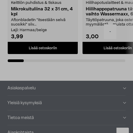
Keittiön puhdistus & tiskaus
Hiilihapotuslaitteet & mau
Mikrokuituliina 32 x 31 cm, 4
Hiilihappopatruuna tä
kpl
vaihto Wassermaxx, 6
Aftonbladetin "itsestään selvä
Täyttöpatruuna, joka ost
suosikki" siiv...
myymälästä – muista ott
patruuna mukaasi m...
Laji:
Harmaa/beige
-
3,99
3,00
Lisää ostoskoriin
Lisää ostoskoriin
Alatunniste
Asiakaspalvelu
Yleisiä kysymyksiä
Tietoa meistä
Ajankohtaista