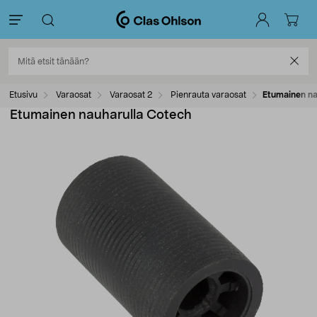
Etusivu
Varaosat
Varaosat 2
Pienrauta varaosat
Etumainen na
Etumainen nauharulla Cotech