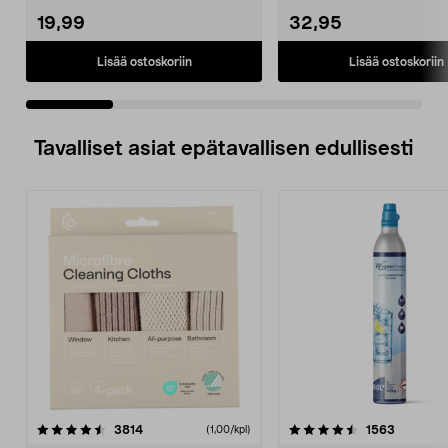
19,99
32,95
Lisää ostoskoriin
Lisää ostoskoriin
Tavalliset asiat epätavallisen edullisesti
4.5viidestä
arvostelut
4.5viidestä
arvostelu
3814
1563
(1,00/kpl)
tähdestä
t