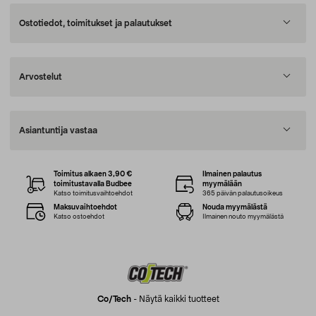
Ostotiedot, toimitukset ja palautukset
Arvostelut
Asiantuntija vastaa
Toimitus alkaen 3,90 €
Ilmainen palautus
toimitustavalla Budbee
myymälään
Katso toimitusvaihtoehdot
365 päivän palautusoikeus
Maksuvaihtoehdot
Nouda myymälästä
Katso ostoehdot
Ilmainen nouto myymälästä
Co/tech
-
Näytä kaikki tuotteet