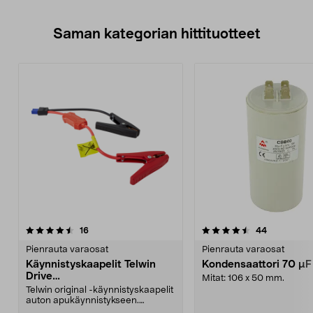
Saman kategorian hittituotteet
4.5 viidestä
arvostelut
4.5 viidestä
arvostelut
16
44
tähdestä
t
Pienrauta varaosat
Pienrauta varaosat
Käynnistyskaapelit Telwin
Kondensaattori 70 µ
Drive
Mitat: 106 x 50 mm.
Mini/9000/13000/1250/150
Telwin original -käynnistyskaapelit
0/1750, EC5
auton apukäynnistykseen.
Käynnistyskaapelit ...