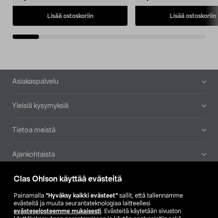
Lisää ostoskoriin
Lisää ostoskoriin
Alatunniste
Asiakaspalvelu
Yleisiä kysymyksiä
Tietoa meistä
Ajankohtaista
Clas Ohlson käyttää evästeitä
Muut yrityksemme
Painamalla
”Hyväksy kaikki evästeet”
sallit, että tallennamme
Etsi myymälä
evästeitä ja muuta seurantateknologiaa laitteellesi
evästeselosteemme mukaisesti
. Evästeitä käytetään sivuston