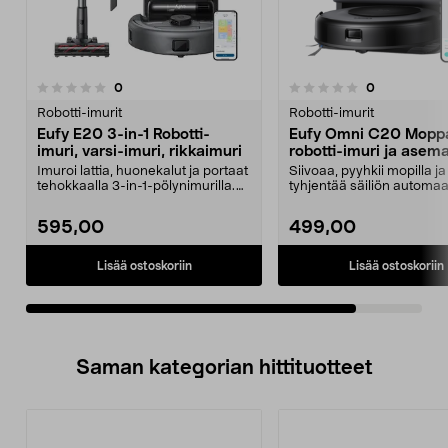
arvostelut
arvostelut
0
0
0.0 viidestä
tähdestä
Robotti-imurit
Robotti-imurit
Eufy E20 3-in-1 Robotti-
Eufy Omni C20 Mopp
imuri, varsi-imuri, rikkaimuri
robotti-imuri ja asem
Imuroi lattia, huonekalut ja portaat
Siivoaa, pyyhkii mopilla ja
tehokkaalla 3-in-1-pölynimurilla.
tyhjentää säiliön automaat
Eufy E20 ...
lattioiden helpp...
595,00
499,00
Lisää ostoskoriin
Lisää ostoskoriin
Saman kategorian hittituotteet