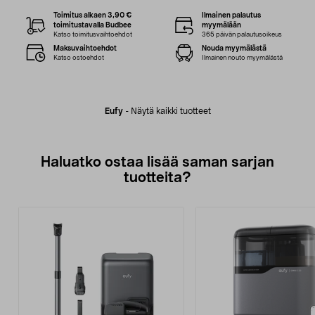
Toimitus alkaen 3,90 €
Ilmainen palautus
toimitustavalla Budbee
myymälään
Katso toimitusvaihtoehdot
365 päivän palautusoikeus
Maksuvaihtoehdot
Nouda myymälästä
Katso ostoehdot
Ilmainen nouto myymälästä
Eufy
-
Näytä kaikki tuotteet
Haluatko ostaa lisää saman sarjan
tuotteita?