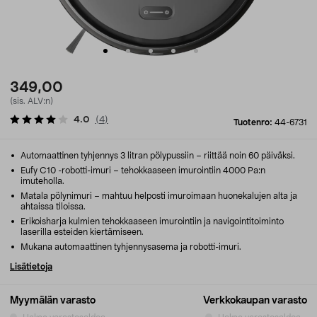
349,00
(sis. ALV:n)
4.0
(
4
)
Tuotenro:
44-6731
Automaattinen tyhjennys 3 litran pölypussiin – riittää noin 60 päiväksi.
Eufy C10 -robotti-imuri – tehokkaaseen imurointiin 4000 Pa:n
imuteholla.
Matala pölynimuri – mahtuu helposti imuroimaan huonekalujen alta ja
ahtaissa tiloissa.
Erikoisharja kulmien tehokkaaseen imurointiin ja navigointitoiminto
laserilla esteiden kiertämiseen.
Mukana automaattinen tyhjennysasema ja robotti-imuri.
Lisätietoja
Myymälän varasto
Verkkokaupan varasto