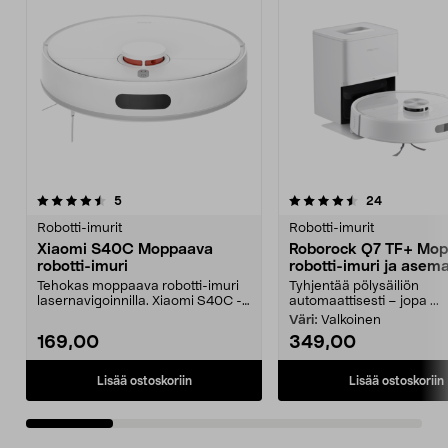
4.5 viidestä
arvostelut
5.0 viidestä
arvostelut
5
24
tähdestä
t
Robotti-imurit
Robotti-imurit
Xiaomi S40C Moppaava
Roborock Q7 TF+ Mo
robotti-imuri
robotti-imuri ja asem
Tehokas moppaava robotti-imuri
Tyhjentää pölysäiliön
lasernavigoinnilla. Xiaomi S40C -
automaattisesti – jopa ...
robotti-imuri – ...
Väri:
Valkoinen
169,00
349,00
Lisää ostoskoriin
Lisää ostoskoriin