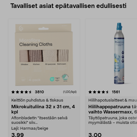
Tavalliset asiat epätavallisen edullisesti
4.5viidestä
arvostelut
4.5viidestä
arvostelu
3810
1561
(1,00/kpl)
tähdestä
t
Keittiön puhdistus & tiskaus
Hiilihapotuslaitteet & mau
Mikrokuituliina 32 x 31 cm, 4
Hiilihappopatruuna tä
kpl
vaihto Wassermaxx, 6
Aftonbladetin "itsestään selvä
Täyttöpatruuna, joka ost
suosikki" siiv...
myymälästä – muista ott
patruuna mukaasi m...
Laji:
Harmaa/beige
3,99
3,00