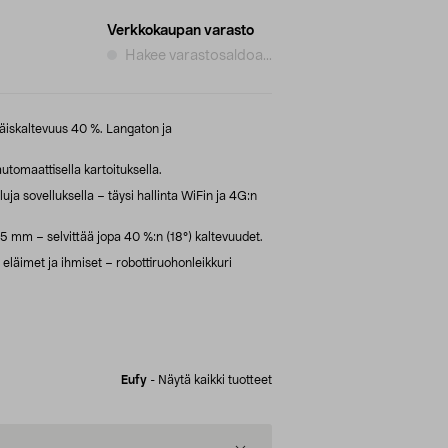
Verkkokaupan varasto
Hakee varastosaldoa...
iskaltevuus 40 %. Langaton ja
utomaattisella kartoituksella.
luja sovelluksella – täysi hallinta WiFin ja 4G:n
 mm – selvittää jopa 40 %:n (18°) kaltevuudet.
eläimet ja ihmiset – robottiruohonleikkuri
Eufy
-
Näytä kaikki tuotteet