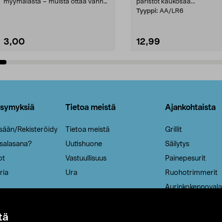
myymälästä – muista ottaa vanha
paristot kaukosää...
patruuna mukaasi m...
Tyyppi:
AA/LR6
3,00
12,99
Lisää ostoskoriin
Lisää ostoskoriin
ysymyksiä
Tietoa meistä
Ajankohtaista
isään/Rekisteröidy
Tietoa meistä
Grillit
 salasana?
Uutishuone
Säilytys
ot
Vastuullisuus
Painepesurit
ria
Ura
Ruohotrimmerit
Aurinkokennovala
tä