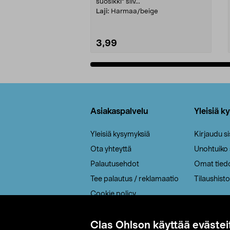
suosikki" siiv...
Laji:
Harmaa/beige
3,99
Lisää ostoskoriin
Alatunniste
Asiakaspalvelu
Yleisiä k
Yleisiä kysymyksiä
Kirjaudu s
Ota yhteyttä
Unohtuiko
Palautusehdot
Omat tied
Tee palautus / reklamaatio
Tilaushisto
Cookie policy
Toimitustavat
Saavutettavuus
Clas Ohlson käyttää evästei