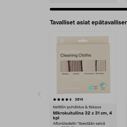
Tavalliset asiat epätavallisen
5viidestä
4.5viidestä
arvostelut
3814
tähdestä
tähdestä
Keittiön puhdistus & tiskaus
Mikrokuituliina 32 x 31 cm, 4
kpl
Aftonbladetin "itsestään selvä