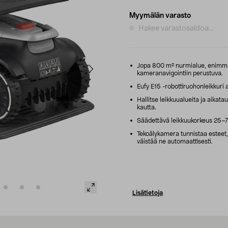
Myymälän varasto
Hakee varastosaldoa...
Jopa 800 m² nurmialue, enimmä
kameranavigointiin perustuva.
Eufy E15 -robottiruohonleikkuri a
Hallitse leikkuualueita ja aikatau
kautta.
Säädettävä leikkuukorkeus 25–75
Tekoälykamera tunnistaa esteet, 
väistää ne automaattisesti.
Lisätietoja