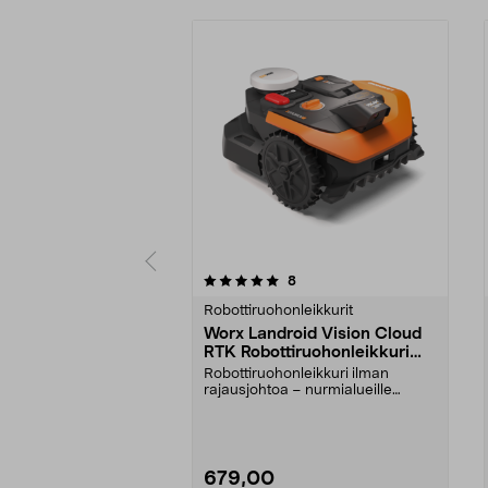
0 viidestä
5.0 viidestä
arvostelut
8
tähdestä
tähdestä
Robottiruohonleikkurit
Worx Landroid Vision Cloud
RTK Robottiruohonleikkuri
300 m2
Robottiruohonleikkuri ilman
rajausjohtoa – nurmialueille
enintään 300 m2. Robott...
679,00