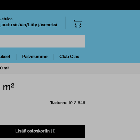
vetuloa
rjaudu sisään/Liity jäseneksi
ukset
Palvelumme
Club Clas
00 m²
0 m²
Tuotenro:
10-2-846
Lisää ostoskoriin
(1)