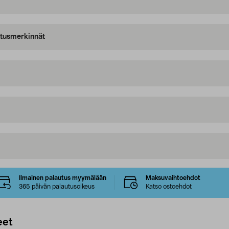
oitusmerkinnät
Ilmainen palautus myymälään
Maksuvaihtoehdot
365 päivän palautusoikeus
Katso ostoehdot
eet