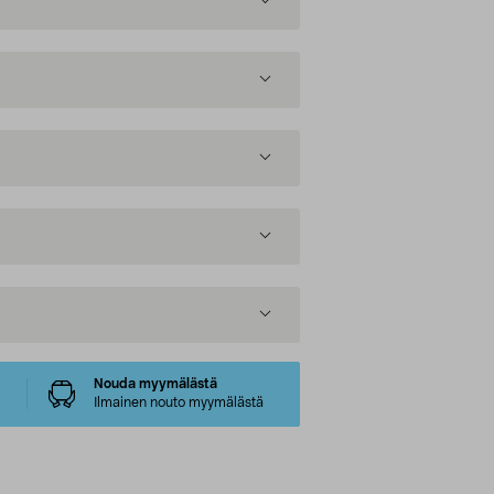
Nouda myymälästä
Ilmainen nouto myymälästä