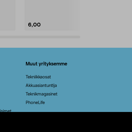
Kestävä, jopa 50 % suurempi ...
roskapussi u
Roskapussi, jo
6,00
2,00
Lisää ostoskoriin
Lisää
Muut yrityksemme
Tekniikkaosat
Akkuasiantuntija
Teknikmagasinet
PhoneLife
isimet