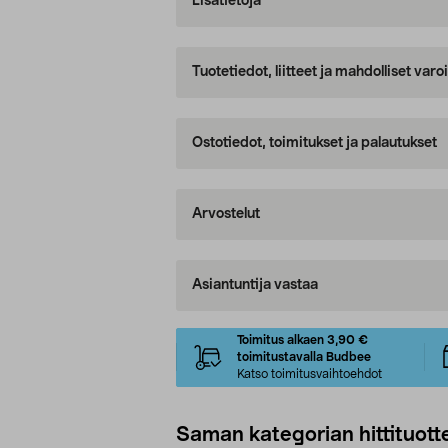
Lisätietoja
Tuotetiedot, liitteet ja mahdolliset var
Ostotiedot, toimitukset ja palautukset
Arvostelut
Asiantuntija vastaa
Toimitus alkaen 3,90 €
toimitustavalla Budbee
Katso toimitusvaihtoehdot
Saman kategorian hittituott