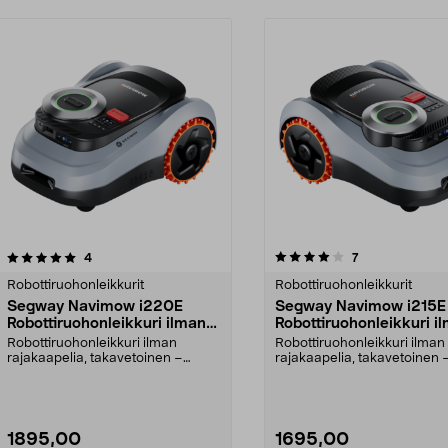
4.0 viidestä
arvostelut
4.5 viidestä
arvostelut
4
7
tähdestä
Robottiruohonleikkurit
Robottiruohonleikkurit
Segway Navimow i220E
Segway Navimow i215E
Robottiruohonleikkuri ilman
Robottiruohonleikkuri i
rajakaapelia, 2000 m²
rajakaapelia, 1500 m²
Robottiruohonleikkuri ilman
Robottiruohonleikkuri ilman
rajakaapelia, takavetoinen –
rajakaapelia, takavetoinen 
leikkaa jopa 2000 m². S...
leikkaa jopa 1500 m². S...
1895,00
1695,00