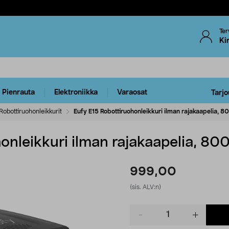
Ter
Ki
Pienrauta
Elektroniikka
Varaosat
Tarjo
Robottiruohonleikkurit
Eufy E15 Robottiruohonleikkuri ilman rajakaapelia, 8
onleikkuri ilman rajakaapelia, 80
999,00
(sis. ALV:n)
Product
quantity