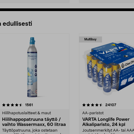
 edullisesti
Multibuy
4.5viidestä
arvostelut
4.5viidestä
arvostelut
1561
24107
tähdestä
Hiilihapotuslaitteet & maut
AA-paristot
Hiilihappopatruuna täyttö /
VARTA Longlife Power
vaihto Wassermaxx, 60 litraa
Alkaliparisto, 24 kpl
Täyttöpatruuna, joka ostetaan
Joutsenmerkityt AA- tai AA