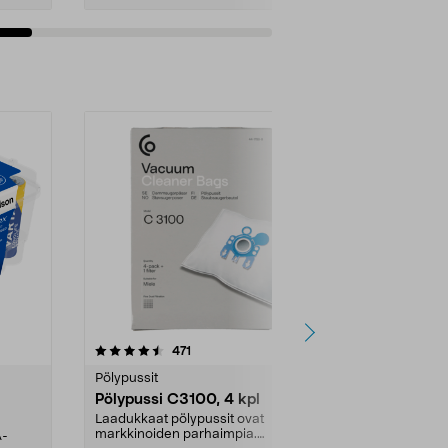
4.5viidestä
arvostelut
4.5
471
6
tähdestä
tähdestä
Pölypussit
Kierrätys & ro
Pölypussi C3100, 4 kpl
Roskapussi,
kahvat, 30 l
Laadukkaat pölypussit ovat
markkinoiden parhaimpia.
A-
Testivoittaja 