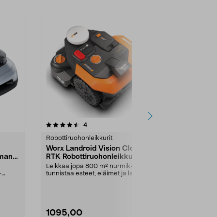
arvostelut
4
0.0 viidestä
tähdestä
tähdestä
Robottiruohonleikkurit
Robottiruohon
Worx Landroid Vision Cloud
Eufy E18
lman
RTK Robottiruohonleikkuri
Robottiruoh
800 m2
rajakaapeli
Leikkaa jopa 800 m² nurmikkoa ja
Jopa 1200 m² 
–
tunnistaa esteet, eläimet ja lapset
Enimmäiskalt
ja väistää ...
Langaton ja k
1095,00
1099,00