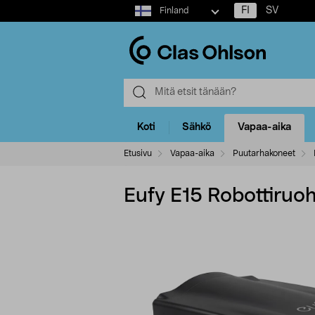
Select
FI
SV
Finland
market
Koti
Sähkö
Vapaa-aika
Etusivu
Vapaa-aika
Puutarhakoneet
Eufy E15 Robottiruoh