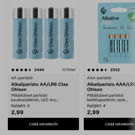
4.5viidestä
arvostelut
arvostel
2444
2532
(0,75/kpl)
tähdestä
AA-paristot
AAA-paristot
Alkaliparisto AA/LR6 Clas
Alkaliparisto AAA/LR
Ohlson
Ohlson
Pitkäikäiset paristot
Pitkäikäiset paristot
kaukosäätimiin, LED-kru...
keittiöajastimiin, task...
Kpl/pkt:
4
Kpl/pkt:
4
2,99
2,99
Lisää ostoskoriin
Lisää ostoskoriin