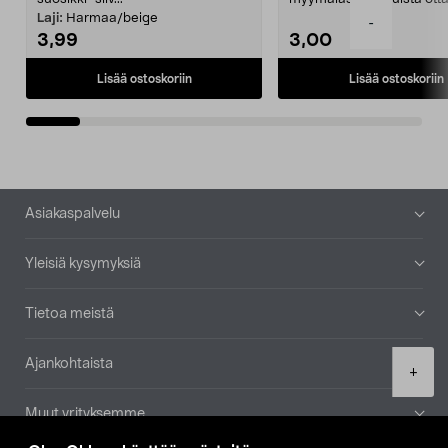
patruuna mukaasi m...
Laji:
Harmaa/beige
-
3,99
3,00
Lisää ostoskoriin
Lisää ostoskoriin
Alatunniste
Asiakaspalvelu
Yleisiä kysymyksiä
Tietoa meistä
Ajankohtaista
Product
+
quantity
Muut yrityksemme