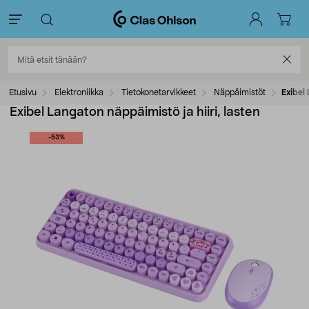
Etusivu
Elektroniikka
Tietokonetarvikkeet
Näppäimistöt
Exibel 
Exibel Langaton näppäimistö ja hiiri, lasten
-53%