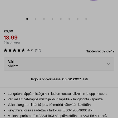
29,90
13,99
(sis. ALV:n)
4.7
(
27
)
Tuotenro:
39-3949
Select
Väri
variant
Violetti
Tarjous on voimassa
06.02.2027
asti
Langaton näppäimistö ja hiiri lasten koossa leikkeihin ja oppimiseen.
Värikäs Exibel-näppäimistö ja -hiiri lapsille – langatonta vapautta.
Vakaa langaton liitäntä jopa 10 metriä kätevään käyttöön.
Kevyt hiiri, jossa säädettävä tarkkuus (800/1200/1600 dpi).
Mukana paristot (2 × AAA/LR03 näppäimistöön, 1 × AA/LR6 hiireen).