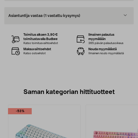
Asiantuntija vastaa
(1 vastattu kysymys)
Toimitus alkaen 3,90 €
Ilmainen palautus
toimitustavalla Budbee
myymälään
Katso toimitusvaihtoehdot
365 päivän palautusoikeus
Maksuvaihtoehdot
Nouda myymälästä
Katso ostoehdot
Ilmainen nouto myymälästä
Saman kategorian hittituotteet
-53%