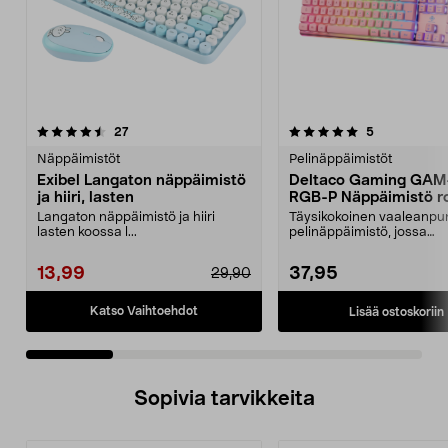
5.0 viidestä
arvostelut
4.0 viidestä
arvostelut
27
5
tähdestä
t
Näppäimistöt
Pelinäppäimistöt
Exibel Langaton näppäimistö
Deltaco Gaming GAM
ja hiiri, lasten
RGB-P Näppäimistö r
Langaton näppäimistö ja hiiri
Täysikokoinen vaaleanpu
lasten koossa l...
pelinäppäimistö, jossa
membrane-kytkimet ja RG
13,99
37,95
29,90
Katso Vaihtoehdot
Lisää ostoskoriin
Sopivia tarvikkeita