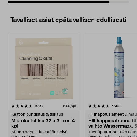
Tavalliset asiat epätavallisen edullisesti
4.5viidestä
arvostelut
4.5viidestä
arvostelu
3817
1563
(1,00/kpl)
tähdestä
t
Keittiön puhdistus & tiskaus
Hiilihapotuslaitteet & mau
Mikrokuituliina 32 x 31 cm, 4
Hiilihappopatruuna tä
kpl
vaihto Wassermaxx, 6
Aftonbladetin "itsestään selvä
Täyttöpatruuna, joka ost
suosikki" siiv...
myymälästä – muista ott