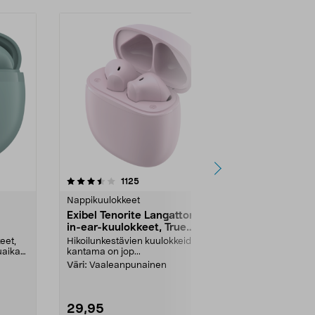
3.5viidestä
arvostelut
3.5
1125
1
tähdestä
tähdestä
Nappikuulokkeet
Nappikuulokk
Exibel Tenorite Langattomat
Exibel Teno
in-ear-kuulokkeet, True
in-ear-kuul
Wireless
Wireless
eet,
Hikoilunkestävien kuulokkeiden
Hikoilunkestä
uaika
kantama on jop...
kantama on jo
Väri:
Vaaleanpunainen
Väri:
Musta
29,95
29,95