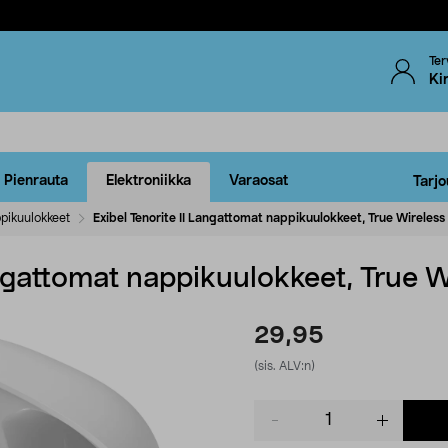
Ter
Ki
Pienrauta
Elektroniikka
Varaosat
Tarjo
pikuulokkeet
Exibel Tenorite II Langattomat nappikuulokkeet, True Wireless
angattomat nappikuulokkeet, True W
29,95
(sis. ALV:n)
Product
quantity