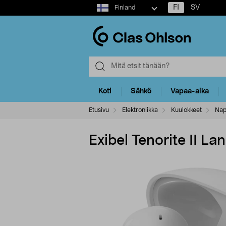
Select
FI
SV
Finland
market
Koti
Sähkö
Vapaa-aika
Etusivu
Elektroniikka
Kuulokkeet
Nap
Exibel Tenorite II L