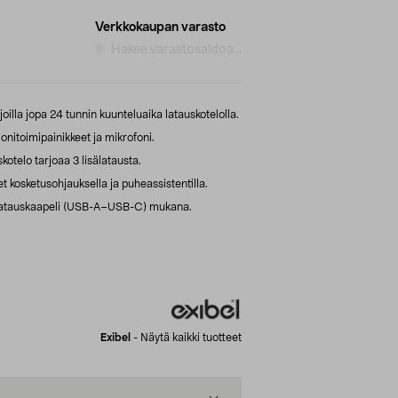
Verkkokaupan varasto
Hakee varastosaldoa...
joilla jopa 24 tunnin kuunteluaika latauskotelolla.
onitoimipainikkeet ja mikrofoni.
otelo tarjoaa 3 lisälatausta.
 kosketusohjauksella ja puheassistentilla.
a latauskaapeli (USB-A–USB-C) mukana.
Exibel
-
Näytä kaikki tuotteet