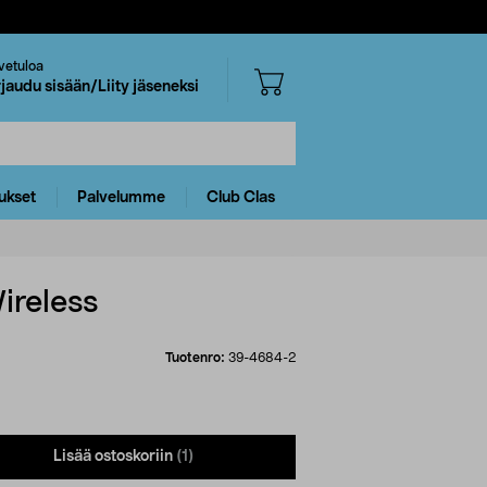
vetuloa
rjaudu sisään/Liity jäseneksi
ukset
Palvelumme
Club Clas
ireless
Tuotenro:
39-4684-2
Lisää ostoskoriin
(1)