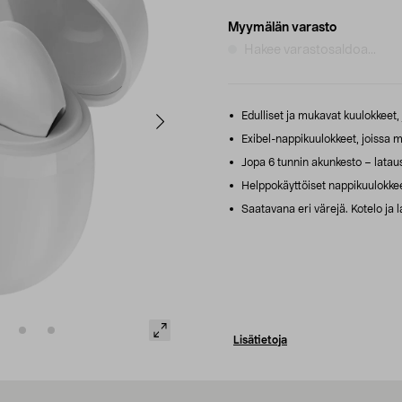
Myymälän varasto
Hakee varastosaldoa...
Edulliset ja mukavat kuulokkeet, 
Exibel-nappikuulokkeet, joissa m
Jopa 6 tunnin akunkesto – latausk
Helppokäyttöiset nappikuulokkeet
Saatavana eri värejä. Kotelo j
Lisätietoja