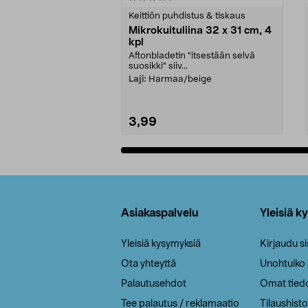
tähdestä
tähdestä
Keittiön puhdistus & tiskaus
Mikrokuituliina 32 x 31 cm, 4
kpl
Aftonbladetin "itsestään selvä
suosikki" siiv...
Laji:
Harmaa/beige
3,99
Lisää ostoskoriin
Alatunniste
Asiakaspalvelu
Yleisiä k
Yleisiä kysymyksiä
Kirjaudu s
Ota yhteyttä
Unohtuiko
Palautusehdot
Omat tied
Tee palautus / reklamaatio
Tilaushisto