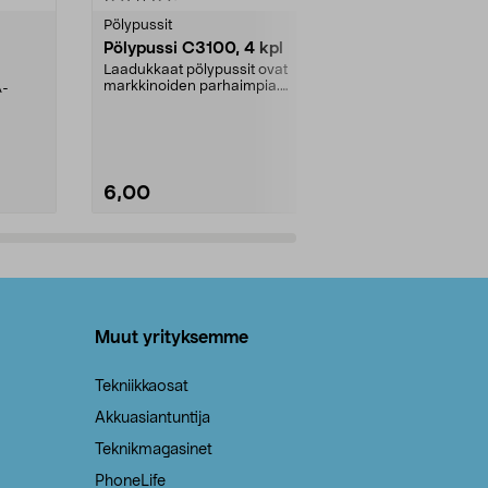
tähdestä
tähdestä
Pölypussit
Kierrätys & ro
Pölypussi C3100, 4 kpl
Roskapussi,
kahvat, 30 l
Laadukkaat pölypussit ovat
markkinoiden parhaimpia.
A-
Testivoittaja 
Kestävä, jopa 50 % suurempi ...
roskapussi u
Roskapussi, jo
6,00
2,00
Lisää ostoskoriin
Lisää
Muut yrityksemme
Tekniikkaosat
Akkuasiantuntija
Teknikmagasinet
PhoneLife