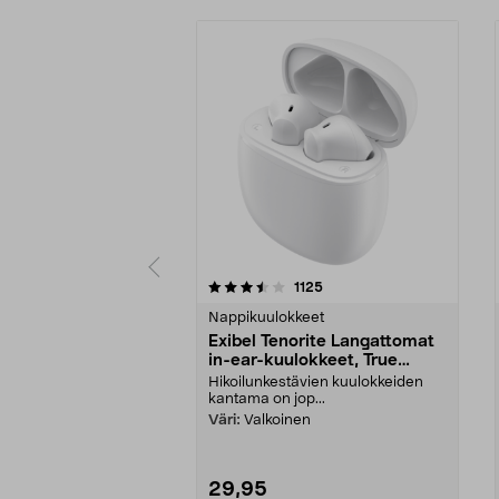
5viidestä
arvostelut
1125
0.0 viidestä
tähdestä
tähdestä
Nappikuulokkeet
Exibel Tenorite Langattomat
in-ear-kuulokkeet, True
Wireless
Hikoilunkestävien kuulokkeiden
kantama on jop...
Väri:
Valkoinen
29,95