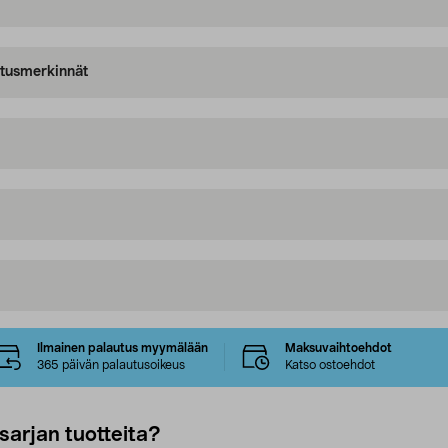
oitusmerkinnät
Ilmainen palautus myymälään
Maksuvaihtoehdot
365 päivän palautusoikeus
Katso ostoehdot
sarjan tuotteita?