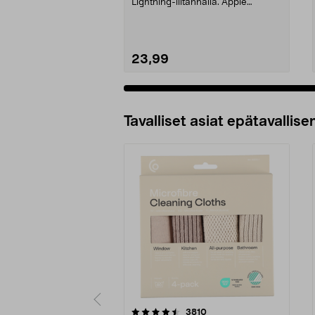
Lightning-liitännällä. Apple
Earpods Lightning – mak...
23,99
Tavalliset asiat epätavallisen
5viidestä
4.5viidestä
arvostelut
3810