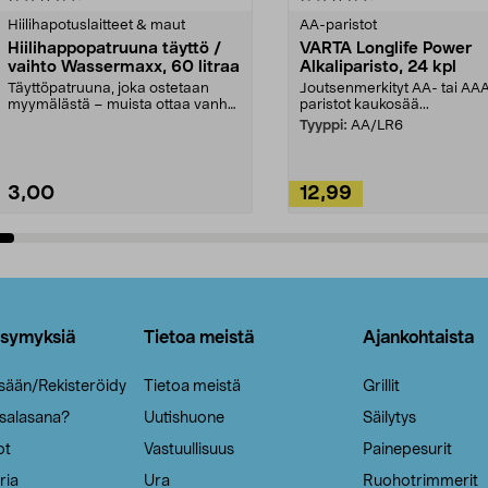
tähdestä
Hiilihapotuslaitteet & maut
AA-paristot
Hiilihappopatruuna täyttö /
VARTA Longlife Power
vaihto Wassermaxx, 60 litraa
Alkaliparisto, 24 kpl
Täyttöpatruuna, joka ostetaan
Joutsenmerkityt AA- tai AA
myymälästä – muista ottaa vanha
paristot kaukosää...
patruuna mukaasi m...
Tyyppi:
AA/LR6
3,00
12,99
Lisää ostoskoriin
Lisää ostoskoriin
ysymyksiä
Tietoa meistä
Ajankohtaista
isään/Rekisteröidy
Tietoa meistä
Grillit
 salasana?
Uutishuone
Säilytys
ot
Vastuullisuus
Painepesurit
ria
Ura
Ruohotrimmerit