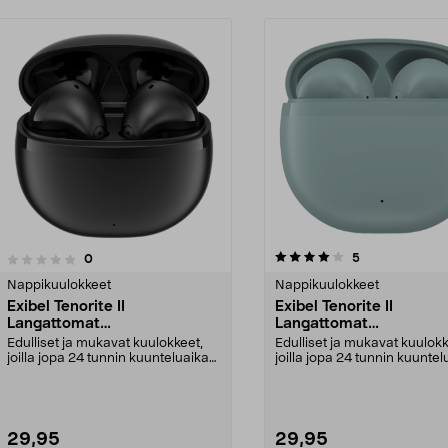
4.0viidestä
3.5viidestä
arvostelut
5
arvostelut
0
tähdestä
Nappikuulokkeet
Nappikuulokkeet
Exibel Tenorite II
Exibel Tenorite II
Langattomat
Langattomat
nappikuulokkeet, True
nappikuulokkeet, True
Edulliset ja mukavat kuulokkeet,
Edulliset ja mukavat kuulokk
Wireless
Wireless
joilla jopa 24 tunnin kuunteluaika
joilla jopa 24 tunnin kuuntel
latauskotelo...
latauskotelo...
29,95
29,95