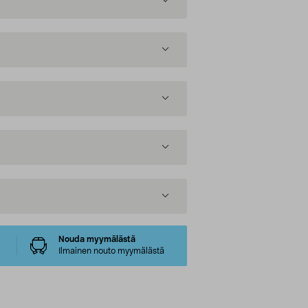
Nouda myymälästä
Ilmainen nouto myymälästä