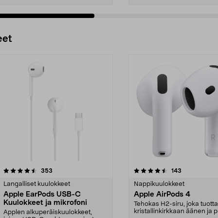
Lisää ostoskoriin
Lisää ostoskoriin
eet
4.5 viidestä
arvostelut
3.5 viidestä
arvostelut
353
143
tähdestä
Langalliset kuulokkeet
Nappikuulokkeet
Apple EarPods USB-C
Apple AirPods 4
Kuulokkeet ja mikrofoni
Tehokas H2-siru, joka tuott
kristallinkirkkaan äänen ja p
Applen alkuperäiskuulokkeet,