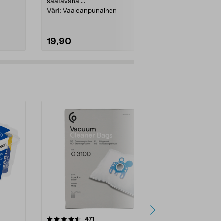
aina mukana. .
saatavana ...
Väri:
Vaaleanpunainen
19,90
6,99
4.5viidestä
arvostelut
4.5
471
6