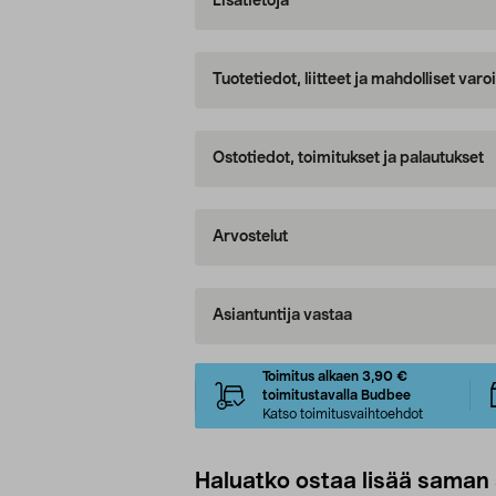
Lisätietoja
Tuotetiedot, liitteet ja mahdolliset var
Ostotiedot, toimitukset ja palautukset
Arvostelut
Asiantuntija vastaa
Toimitus alkaen 3,90 €
toimitustavalla Budbee
Katso toimitusvaihtoehdot
Haluatko ostaa lisää saman 