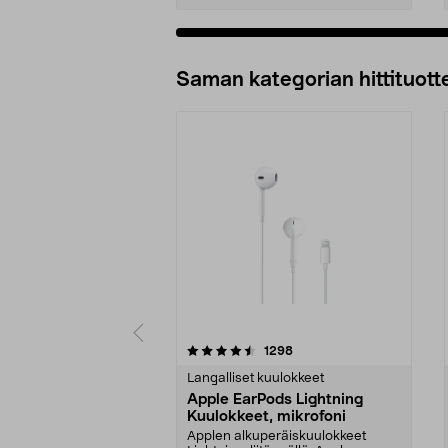
Lisää ostoskoriin
Saman kategorian hittituott
5 viidestä
4.5 viidestä
arvostelut
1298
tähdestä
tähdestä
Langalliset kuulokkeet
Apple EarPods Lightning
Kuulokkeet, mikrofoni
Applen alkuperäiskuulokkeet