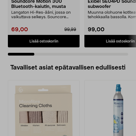
Soundcore Motion 300
Exibel SE04PD Soundb
Bluetooth-kaiutin, musta
subwoofer
Langaton Hi-Res-ääni, jossa on
Muunna olohuone kotiteat
vaikuttava selkeys. Souncore
tehokkaalla bassolla. Ko
Motion 300 – äänen m...
Exibel-soundbar –...
69,00
99,00
99,99
Lisää ostoskoriin
Lisää ostoskoriin
Tavalliset asiat epätavallisen edullisesti