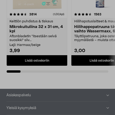
4.5viidestä
arvostelut
4.5viidestä
arvostelu
3814
1563
(1,00/kpl)
tähdestä
t
Keittiön puhdistus & tiskaus
Hiilihapotuslaitteet & mau
Mikrokuituliina 32 x 31 cm, 4
Hiilihappopatruuna tä
kpl
vaihto Wassermaxx, 6
Aftonbladetin "itsestään selvä
Täyttöpatruuna, joka ost
suosikki" siiv...
myymälästä – muista ott
patruuna mukaasi m...
Laji:
Harmaa/beige
3,99
3,00
Lisää ostoskoriin
Lisää ostoskoriin
Alatunniste
Asiakaspalvelu
Yleisiä kysymyksiä