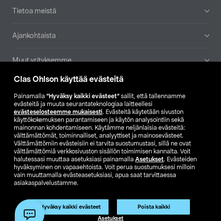
Tietoa meistä
Ajankohtaista
Muut yrityksemme
Clas Ohlson käyttää evästeitä
Etsi myymälä
Painamalla
”Hyväksy kaikki evästeet”
sallit, että tallennamme
evästeitä ja muuta seurantateknologiaa laitteellesi
SE
NO
FI
evästeselosteemme mukaisesti
. Evästeitä käytetään sivuston
käyttökokemuksen parantamiseen ja käytön analysointiin sekä
FI
SV
mainonnan kohdentamiseen. Käytämme neljänlaisia evästeitä:
välttämättömät, toiminnalliset, analyyttiset ja mainosevästeet.
Välttämättömiin evästeisiin ei tarvita suostumustasi, sillä ne ovat
välttämättömiä verkkosivuston sisällön toimimisen kannalta. Voit
halutessasi muuttaa asetuksiasi painamalla
Asetukset
. Evästeiden
hyväksyminen on vapaaehtoista. Voit perua suostumuksesi milloin
vain muuttamalla evästeasetuksiasi, apua saat tarvittaessa
asiakaspalvelustamme.
Club Clas
Ostoehdot
Tietosuojaseloste
Näytä hinnat ilman ALV:a
Tuote on poistunut
Hyväksy kaikki evästeet
Poista kaikki
Tuotenro:
56-1077
Asetukset