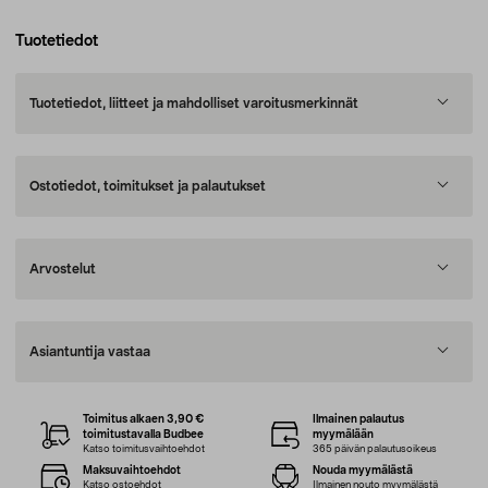
Tuotetiedot
Tuotetiedot, liitteet ja mahdolliset varoitusmerkinnät
Ostotiedot, toimitukset ja palautukset
Arvostelut
Asiantuntija vastaa
Toimitus alkaen 3,90 €
Ilmainen palautus
toimitustavalla Budbee
myymälään
Katso toimitusvaihtoehdot
365 päivän palautusoikeus
Maksuvaihtoehdot
Nouda myymälästä
Katso ostoehdot
Ilmainen nouto myymälästä