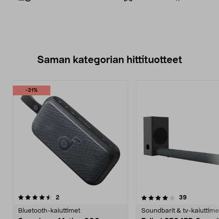
Saman kategorian hittituotteet
-31%
4.0 viidestä
arvostelut
4.0 viidestä
arvostelut
2
39
tähdestä
t
Bluetooth-kaiuttimet
Soundbarit & tv-kaiuttime