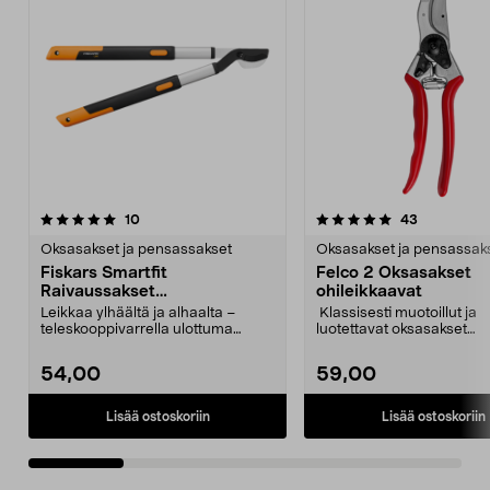
5.0 viidestä
arvostelut
4.5 viidestä
arvostelut
10
43
tähdestä
t
Oksasakset ja pensassakset
Oksasakset ja pensassak
Fiskars Smartfit
Felco 2 Oksasakset
Raivaussakset
ohileikkaavat
teleskooppivarsi L86
Leikkaa ylhäältä ja alhaalta –
Klassisesti muotoillut ja
teleskooppivarrella ulottuma
luotettavat oksasakset
pitenee 65 cm:stä 90...
kaikentyyppiseen leikkaa
54,00
59,00
Lisää ostoskoriin
Lisää ostoskoriin