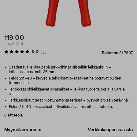
119,00
(sis. ALV:n)
5.0
(
1
)
Tuotenro:
31-7807
Säädettävä leikkuupäpä tarkkoihin ja siisteihin leikkauksiin –
leikkauskapasiteetti 35 mm.
Felco 211–40 – kevyet ja tehokkaat oksasakset helpottavat puiden
trimmausta.
Tehokkaat ohileikkaavat oksasakset – leikkaa tuoreita oksia ja varsia
siististi.
Tarkkuushiotut terät ruostumatonta terästä – pysyvät pitkään terävinä.
Felco 211-40 -oksasakset – Sveitsissä valmistettu laatutuote.
Lisätietoja
Myymälän varasto
Verkkokaupan varasto