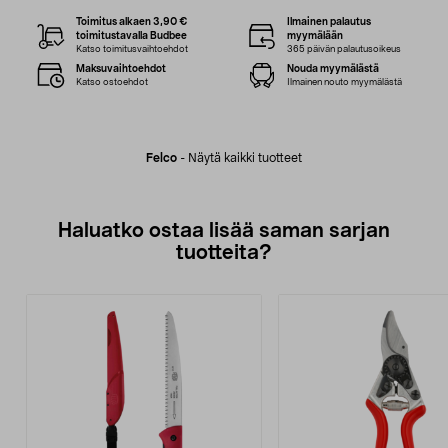
Toimitus alkaen 3,90 €
Ilmainen palautus
toimitustavalla Budbee
myymälään
Katso toimitusvaihtoehdot
365 päivän palautusoikeus
Maksuvaihtoehdot
Nouda myymälästä
Katso ostoehdot
Ilmainen nouto myymälästä
Felco
-
Näytä kaikki tuotteet
Haluatko ostaa lisää saman sarjan
tuotteita?