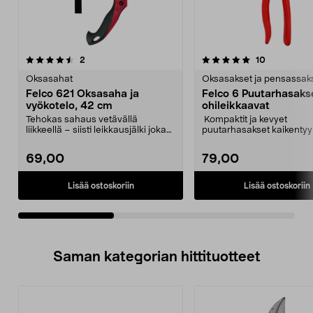
5.0viidestä
arvostelut
5.0viidestä
arvostelut
2
10
tähdestä
t
Oksasahat
Oksasakset ja pensassak
Felco 621 Oksasaha ja
Felco 6 Puutarhasaks
vyökotelo, 42 cm
ohileikkaavat
Tehokas sahaus vetävällä
Kompaktit ja kevyet
liikkeellä – siisti leikkausjälki joka
puutarhasakset kaikenty
kerta. Felco 621...
leikkaamiseen. Felco 6 -p
69,00
79,00
Lisää ostoskoriin
Lisää ostoskoriin
Saman kategorian hittituotteet