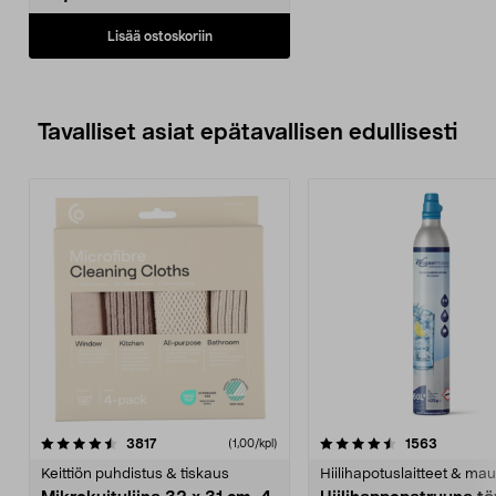
Lisää ostoskoriin
Tavalliset asiat epätavallisen edullisesti
4.5viidestä
arvostelut
4.5viidestä
arvostelu
3817
1563
(1,00/kpl)
tähdestä
t
Keittiön puhdistus & tiskaus
Hiilihapotuslaitteet & mau