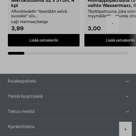
Mikrokuituliina 32 x 31 cm, 4
Hiilihappopatruuna tä
kpl
vaihto Wassermaxx, 6
Aftonbladetin "itsestään selvä
Täyttöpatruuna, joka ost
suosikki" siiv...
myymälästä – muista ott
patruuna mukaasi m...
Laji:
Harmaa/beige
-
3,99
3,00
Lisää ostoskoriin
Lisää ostoskoriin
Alatunniste
Asiakaspalvelu
Yleisiä kysymyksiä
Tietoa meistä
Ajankohtaista
Product
+
quantity