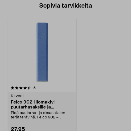
Sopivia tarvikkeita
arvostelut
5
Kirveet
Felco 902 Hiomakivi
puutarhasaksille ja
oksasaksille
Pidä puutarha- ja oksasaksien
terät terävinä. Felco 902 –
laadukas hiomakivi, jo...
27,95