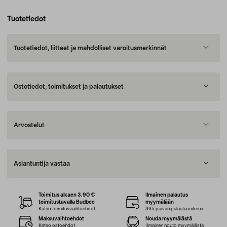
Tuotetiedot
Tuotetiedot, liitteet ja mahdolliset varoitusmerkinnät
Ostotiedot, toimitukset ja palautukset
Arvostelut
Asiantuntija vastaa
Toimitus alkaen 3,90 €
Ilmainen palautus
toimitustavalla Budbee
myymälään
Katso toimitusvaihtoehdot
365 päivän palautusoikeus
Maksuvaihtoehdot
Nouda myymälästä
Katso ostoehdot
Ilmainen nouto myymälästä