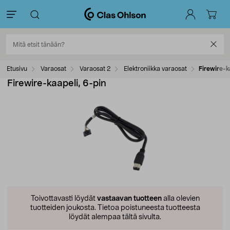
Etusivu
Varaosat
Varaosat 2
Elektroniikka varaosat
Firewire-k
Firewire-kaapeli, 6-pin
Toivottavasti löydät
vastaavan tuotteen
alla olevien
tuotteiden joukosta.
Tietoa poistuneesta tuotteesta
löydät alempaa tältä sivulta.