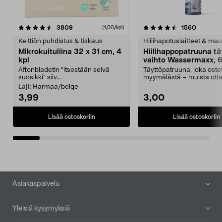
4.5viidestä
arvostelut
4.5viidestä
arvostel
3809
1560
(1,00/kpl)
tähdestä
t
Keittiön puhdistus & tiskaus
Hiilihapotuslaitteet & mau
Mikrokuituliina 32 x 31 cm, 4
Hiilihappopatruuna tä
kpl
vaihto Wassermaxx, 6
Aftonbladetin "itsestään selvä
Täyttöpatruuna, joka ost
suosikki" siiv...
myymälästä – muista ott
patruuna mukaasi m...
Laji:
Harmaa/beige
3,99
3,00
Lisää ostoskoriin
Lisää ostoskoriin
Alatunniste
Asiakaspalvelu
Yleisiä kysymyksiä