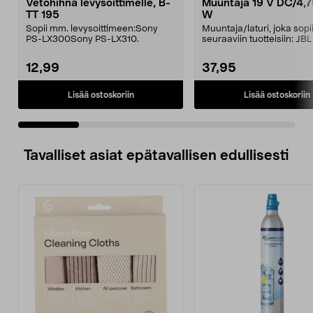
Vetohihna levysoittimelle, B-
Muuntaja 19 V DC/4,7
TT 195
W
Sopii mm. levysoittimeen:Sony
Muuntaja/laturi, joka sop
PS-LX300Sony PS-LX310.
seuraaviin tuotteisiin: JB
JBL Xtreme 2J...
12,99
37,95
Lisää ostoskoriin
Lisää ostoskoriin
Tavalliset asiat epätavallisen edullisesti