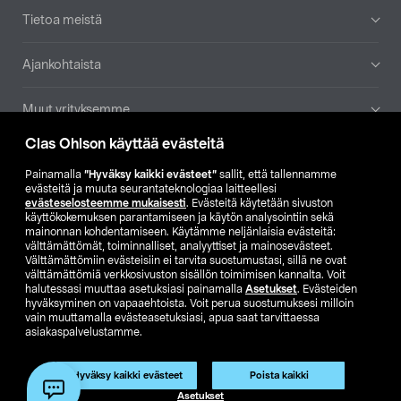
Tietoa meistä
Ajankohtaista
Muut yrityksemme
Clas Ohlson käyttää evästeitä
Etsi myymälä
Painamalla
”Hyväksy kaikki evästeet”
sallit, että tallennamme
evästeitä ja muuta seurantateknologiaa laitteellesi
SE
NO
FI
evästeselosteemme mukaisesti
. Evästeitä käytetään sivuston
käyttökokemuksen parantamiseen ja käytön analysointiin sekä
FI
SV
mainonnan kohdentamiseen. Käytämme neljänlaisia evästeitä:
välttämättömät, toiminnalliset, analyyttiset ja mainosevästeet.
Välttämättömiin evästeisiin ei tarvita suostumustasi, sillä ne ovat
välttämättömiä verkkosivuston sisällön toimimisen kannalta. Voit
halutessasi muuttaa asetuksiasi painamalla
Asetukset
. Evästeiden
hyväksyminen on vapaaehtoista. Voit perua suostumuksesi milloin
vain muuttamalla evästeasetuksiasi, apua saat tarvittaessa
asiakaspalvelustamme.
Club Clas
Ostoehdot
Tietosuojaseloste
Näytä hinnat ilman ALV:a
Tuote on poistunut
Hyväksy kaikki evästeet
Poista kaikki
Tuotenro:
50-5470
Asetukset