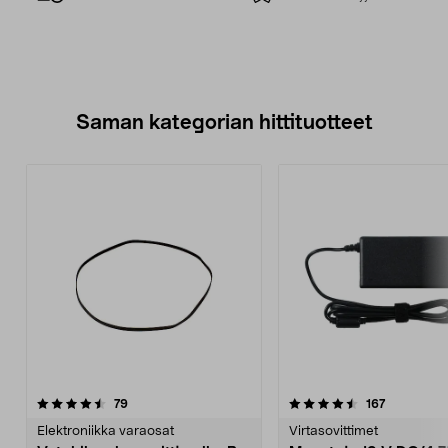
Saman kategorian hittituotteet
4.5 viidestä
arvostelut
5.0 viidestä
arvostelut
79
167
tähdestä
t
Elektroniikka varaosat
Virtasovittimet