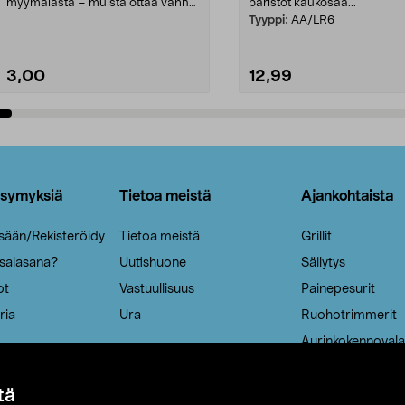
myymälästä – muista ottaa vanha
paristot kaukosää...
patruuna mukaasi m...
Tyyppi:
AA/LR6
3,00
12,99
Lisää ostoskoriin
Lisää ostoskoriin
ysymyksiä
Tietoa meistä
Ajankohtaista
isään/Rekisteröidy
Tietoa meistä
Grillit
 salasana?
Uutishuone
Säilytys
ot
Vastuullisuus
Painepesurit
ria
Ura
Ruohotrimmerit
Aurinkokennovala
tä