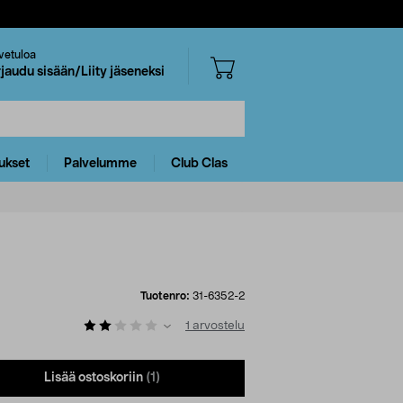
vetuloa
rjaudu sisään/Liity jäseneksi
ukset
Palvelumme
Club Clas
Tuotenro:
31-6352-2
1
arvostelu
Lisää ostoskoriin
(1)