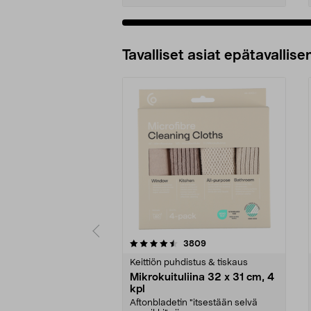
Tavalliset asiat epätavallisen
5viidestä
4.5viidestä
arvostelut
3809
tähdestä
tähdestä
Keittiön puhdistus & tiskaus
Mikrokuituliina 32 x 31 cm, 4
kpl
Aftonbladetin "itsestään selvä