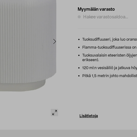
Myymälän varasto
Hakee varastosaldoa...
Tuoksudiffuuseri, joka luo oranssi
Flamma-tuoksudiffuuserissa on 
Tuoksuvalaisin eteeristen öljyje
erikseen).
120 ml:n vesisäiliö ja jatkuva hö
Pitkä 1,5 metrin johto mahdollist
Lisätietoja