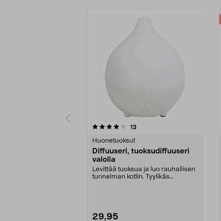
0 viidestä
3.5 viidestä
arvostelut
13
tähdestä
tähdestä
Huonetuoksut
Diffuuseri, tuoksudiffuuseri
valolla
Levittää tuoksua ja luo rauhallisen
tunnelman kotiin. Tyylikäs
tuoksudiffuuseri,...
29,95