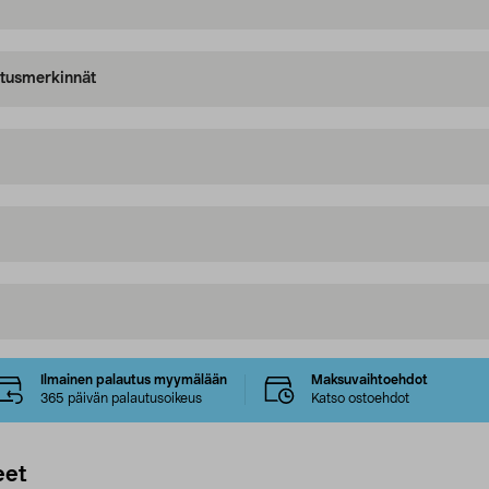
oitusmerkinnät
Ilmainen palautus myymälään
Maksuvaihtoehdot
365 päivän palautusoikeus
Katso ostoehdot
eet