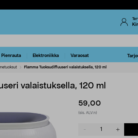
Ter
Ki
Pienrauta
Elektroniikka
Varaosat
Tarjo
netuoksut
Flamma Tuoksudiffuuseri valaistuksella, 120 ml
eri valaistuksella, 120 ml
59,00
(sis. ALV:n)
Product
quantity