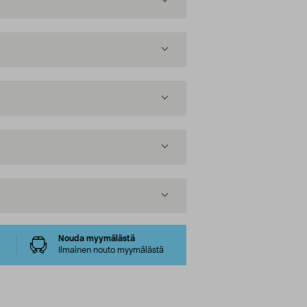
Nouda myymälästä
Ilmainen nouto myymälästä