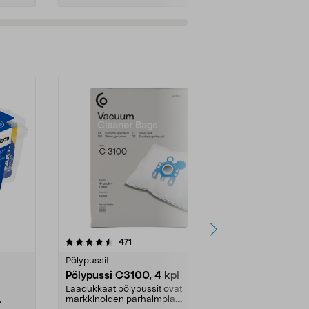
4.5viidestä
arvostelut
4.5
471
6
tähdestä
tähdestä
Pölypussit
Kierrätys & ro
Pölypussi C3100, 4 kpl
Roskapussi,
kahvat, 30 l
Laadukkaat pölypussit ovat
markkinoiden parhaimpia.
A-
Testivoittaja 