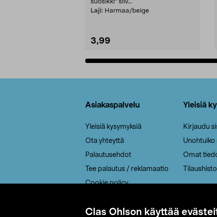
suosikki" siiv...
Laji:
Harmaa/beige
3,99
Lisää ostoskoriin
Alatunniste
Asiakaspalvelu
Yleisiä k
Yleisiä kysymyksiä
Kirjaudu s
Ota yhteyttä
Unohtuiko
Palautusehdot
Omat tied
Tee palautus / reklamaatio
Tilaushisto
Cookie policy
Toimitustavat
Clas Ohlson käyttää evästei
Saavutettavuus