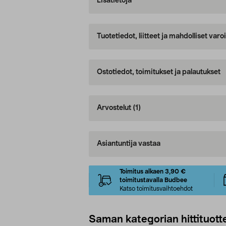
Lisätietoja
Tuotetiedot, liitteet ja mahdolliset var
Ostotiedot, toimitukset ja palautukset
Arvostelut
(1)
Asiantuntija vastaa
Toimitus alkaen 3,90 €
toimitustavalla Budbee
Katso toimitusvaihtoehdot
Saman kategorian hittituott