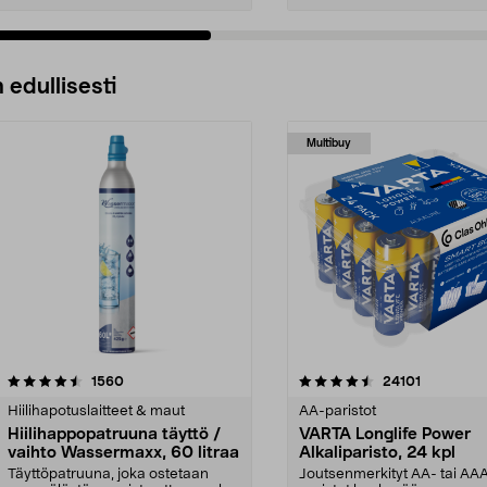
 edullisesti
Multibuy
4.5viidestä
arvostelut
4.5viidestä
arvostelut
1560
24101
tähdestä
Hiilihapotuslaitteet & maut
AA-paristot
Hiilihappopatruuna täyttö /
VARTA Longlife Power
vaihto Wassermaxx, 60 litraa
Alkaliparisto, 24 kpl
Täyttöpatruuna, joka ostetaan
Joutsenmerkityt AA- tai AA