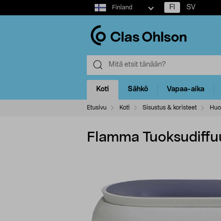
Select
FI
SV
Finland
market
Koti
Sähkö
Vapaa-aika
Etusivu
Koti
Sisustus & koristeet
Huo
Flamma Tuoksudiffuus