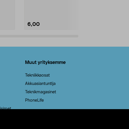
Kestävä, jopa 50 % suurempi ...
roskapussi u
Roskapussi, jo
6,00
2,00
Lisää ostoskoriin
Lisää
Muut yrityksemme
Tekniikkaosat
Akkuasiantuntija
Teknikmagasinet
PhoneLife
isimet