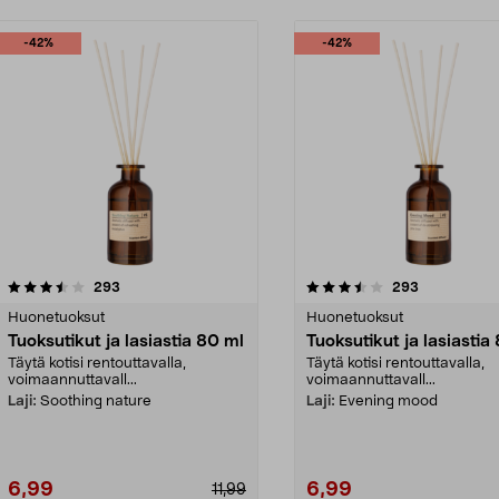
-42%
-42%
3.5 viidestä
arvostelut
3.5 viidestä
arvostelut
293
293
tähdestä
Huonetuoksut
Huonetuoksut
Tuoksutikut ja lasiastia 80 ml
Tuoksutikut ja lasiastia
Täytä kotisi rentouttavalla,
Täytä kotisi rentouttavalla,
voimaannuttavall...
voimaannuttavall...
Laji:
Soothing nature
Laji:
Evening mood
6,99
6,99
11,99