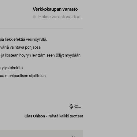
Verkkokaupan varasto
Hakee varastosaldoa...
a liekkiefektiä vesihöyryllä.
väriä vaihtava pohjaosa.
n ja kostean höyryn levittämiseen (öljyt myydään
yrytystoiminto.
aa monipuolisen sijoittelun.
Clas Ohlson
-
Näytä kaikki tuotteet