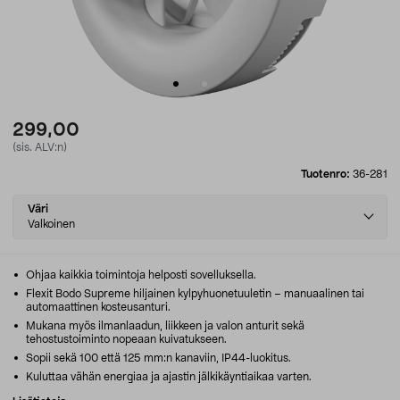
299,00
(sis. ALV:n)
Tuotenro:
36-281
Select
Väri
variant
Valkoinen
Ohjaa kaikkia toimintoja helposti sovelluksella.
Flexit Bodo Supreme hiljainen kylpyhuonetuuletin – manuaalinen tai
automaattinen kosteusanturi.
Mukana myös ilmanlaadun, liikkeen ja valon anturit sekä
tehostustoiminto nopeaan kuivatukseen.
Sopii sekä 100 että 125 mm:n kanaviin, IP44-luokitus.
Kuluttaa vähän energiaa ja ajastin jälkikäyntiaikaa varten.