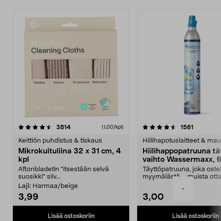
4.5viidestä
arvostelut
4.5viidestä
arvostelu
3814
1561
(1,00/kpl)
tähdestä
t
Keittiön puhdistus & tiskaus
Hiilihapotuslaitteet & mau
Mikrokuituliina 32 x 31 cm, 4
Hiilihappopatruuna tä
kpl
vaihto Wassermaxx, 6
Aftonbladetin "itsestään selvä
Täyttöpatruuna, joka ost
suosikki" siiv...
myymälästä – muista ott
patruuna mukaasi m...
Laji:
Harmaa/beige
-
3,99
3,00
Lisää ostoskoriin
Lisää ostoskoriin