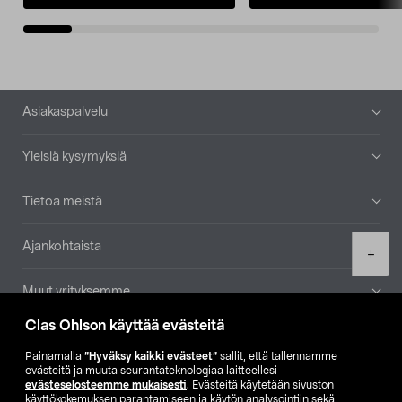
Alatunniste
Asiakaspalvelu
Yleisiä kysymyksiä
Tietoa meistä
Ajankohtaista
Product
+
quantity
Muut yrityksemme
Clas Ohlson käyttää evästeitä
Etsi myymälä
Painamalla
”Hyväksy kaikki evästeet”
sallit, että tallennamme
evästeitä ja muuta seurantateknologiaa laitteellesi
SE
NO
FI
evästeselosteemme mukaisesti
. Evästeitä käytetään sivuston
käyttökokemuksen parantamiseen ja käytön analysointiin sekä