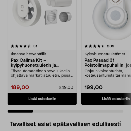
4.5 viidestä
arvostelut
4.5 viidestä
arvostelu
31
209
tähdestä
t
Ilmanvaihtoventtiilit
Kylpyhuonetuulettimet
Pax Calima Kit –
Pax Passad 31
kylpyhuonetuuletin ja
Poistoilmapuhallin, jo
lisätarvikkeet
takavedonestin
Täysautomaattinen sovelluksella
Ohjaus valoanturista,
ohjattava märkätilatuuletin, jossa
kosteusanturista tai manu
on kosteudeno...
virtakytkimestä. Pax Pa...
189,00
199,00
249,00
Lisää ostoskoriin
Lisää ostoskoriin
Tavalliset asiat epätavallisen edullisesti