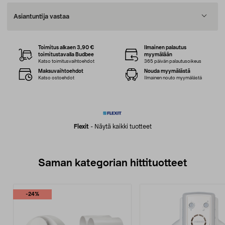
Asiantuntija vastaa
Toimitus alkaen 3,90 €
Ilmainen palautus
toimitustavalla Budbee
myymälään
Katso toimitusvaihtoehdot
365 päivän palautusoikeus
Maksuvaihtoehdot
Nouda myymälästä
Katso ostoehdot
Ilmainen nouto myymälästä
Flexit
-
Näytä kaikki tuotteet
Saman kategorian hittituotteet
-24%