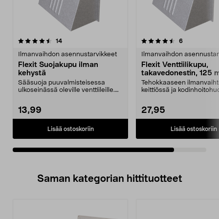
4.5viidestä
arvostelut
arvostelut
14
6
tähdestä
Ilmanvaihdon asennustarvikkeet
Ilmanvaihdon asennustar
Flexit Suojakupu ilman
Flexit Venttiilikupu,
kehystä
takavedonestin, 125
Sääsuoja puuvalmisteisessa
Tehokkaaseen ilmanvaih
ulkoseinässä oleville venttiileille.
keittiössä ja kodinhoitoh
Alusinkkipäällys...
sisäänrakennettu t...
13,99
27,95
Lisää ostoskoriin
Lisää ostoskoriin
Saman kategorian hittituotteet