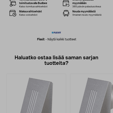
toimitustavalla Budbee
myymälään
Katso toimitusvaihtoehdot
365 päivän palautusoikeus
Maksuvaihtoehdot
Nouda myymälästä
Katso ostoehdot
Ilmainen nouto myymälästä
Flexit
-
Näytä kaikki tuotteet
Haluatko ostaa lisää saman sarjan
tuotteita?