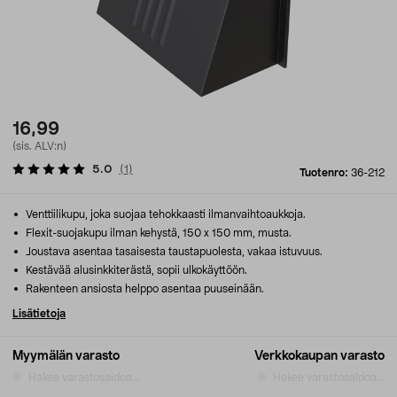
16,99
(sis. ALV:n)
5.0
(
1
)
Tuotenro:
36-212
Venttiilikupu, joka suojaa tehokkaasti ilmanvaihtoaukkoja.
Flexit-suojakupu ilman kehystä, 150 x 150 mm, musta.
Joustava asentaa tasaisesta taustapuolesta, vakaa istuvuus.
Kestävää alusinkkiterästä, sopii ulkokäyttöön.
Rakenteen ansiosta helppo asentaa puuseinään.
Lisätietoja
Myymälän varasto
Verkkokaupan varasto
Hakee varastosaldoa...
Hakee varastosaldoa...