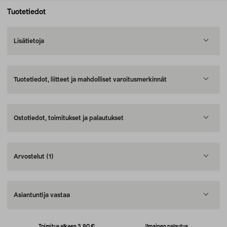
Tuotetiedot
Lisätietoja
Tuotetiedot, liitteet ja mahdolliset varoitusmerkinnät
Ostotiedot, toimitukset ja palautukset
Arvostelut
(1)
Asiantuntija vastaa
Toimitus alkaen 3,90 €
Ilmainen palautus