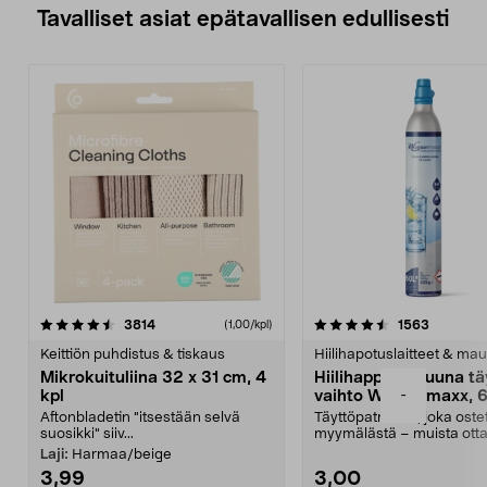
Tavalliset asiat epätavallisen edullisesti
4.5viidestä
arvostelut
4.5viidestä
arvostelu
3814
1563
(1,00/kpl)
tähdestä
t
Keittiön puhdistus & tiskaus
Hiilihapotuslaitteet & mau
Mikrokuituliina 32 x 31 cm, 4
Hiilihappopatruuna tä
-
kpl
vaihto Wassermaxx, 6
Aftonbladetin "itsestään selvä
Täyttöpatruuna, joka ost
suosikki" siiv...
myymälästä – muista ott
patruuna mukaasi m...
Laji:
Harmaa/beige
3,99
3,00