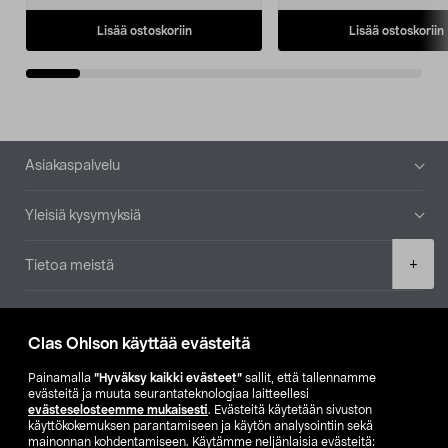
Lisää ostoskoriin
Lisää ostoskoriin
Alatunniste
Asiakaspalvelu
Yleisiä kysymyksiä
Product
+
Tietoa meistä
quantity
Ajankohtaista
Clas Ohlson käyttää evästeitä
Muut yrityksemme
Painamalla
”Hyväksy kaikki evästeet”
sallit, että tallennamme
evästeitä ja muuta seurantateknologiaa laitteellesi
evästeselosteemme mukaisesti
. Evästeitä käytetään sivuston
Etsi myymälä
käyttökokemuksen parantamiseen ja käytön analysointiin sekä
mainonnan kohdentamiseen. Käytämme neljänlaisia evästeitä: