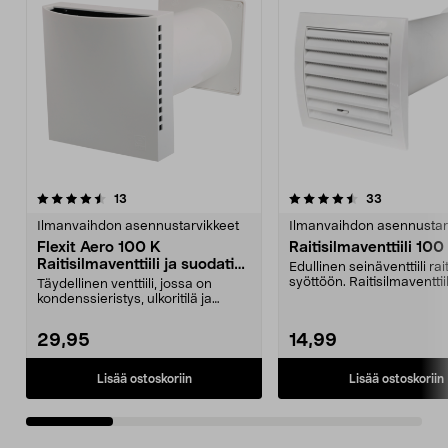
4.5 viidestä
arvostelut
4.5 viidestä
arvostelut
13
33
tähdestä
t
Ilmanvaihdon asennustarvikkeet
Ilmanvaihdon asennustar
Flexit Aero 100 K
Raitisilmaventtiili 10
Raitisilmaventtiili ja suodatin,
Edullinen seinäventtiili rai
valkoinen
syöttöön. Raitisilmaventtiil
Täydellinen venttiili, jossa on
ritilä...
kondenssieristys, ulkoritilä ja
hyönteisverkko. ...
29,95
14,99
Lisää ostoskoriin
Lisää ostoskoriin