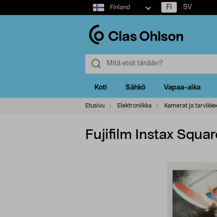
Select
FI
SV
Finland
market
Koti
Sähkö
Vapaa-aika
Etusivu
Elektroniikka
Kamerat ja tarvikke
Fujifilm Instax Squ