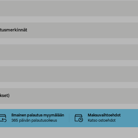
oitusmerkinnät
kset)
Ilmainen palautus myymälään
Maksuvaihtoehdot
365 päivän palautusoikeus
Katso ostoehdot