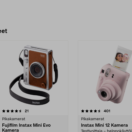
eet
4.5 viidestä
arvostelut
4.5 viidestä
arvostelut
21
401
tähdestä
Pikakamerat
Pikakamerat
Fujifilm Instax Mini Evo
Instax Mini 12 Kamera
Kamera
Testivoittaja – helppokäyttö