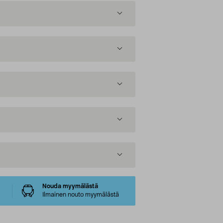
Nouda myymälästä
Ilmainen nouto myymälästä