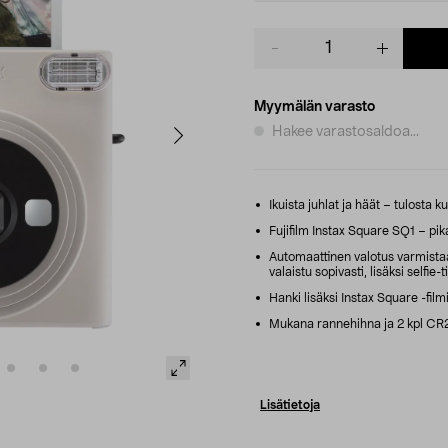
Product
quantity
Myymälän varasto
Hakee varastosaldoa...
Ikuista juhlat ja häät – tulosta ku
Fujifilm Instax Square SQ1 – pik
Automaattinen valotus varmistaa,
valaistu sopivasti, lisäksi selfie-ti
Hanki lisäksi Instax Square -film
Mukana rannehihna ja 2 kpl CR2-
Lisätietoja