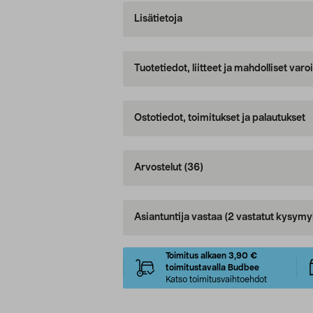
Lisätietoja
Tuotetiedot, liitteet ja mahdolliset var
Ostotiedot, toimitukset ja palautukset
Arvostelut
(36)
Asiantuntija vastaa
(2 vastatut kysymy
Toimitus alkaen 3,90 €
toimitustavalla Budbee
Katso toimitusvaihtoehdot