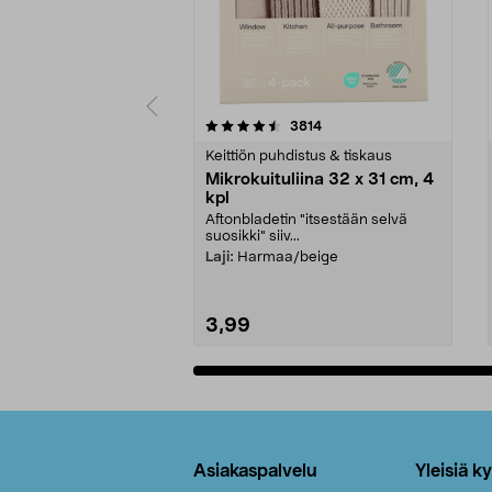
5viidestä
4.5viidestä
arvostelut
3814
tähdestä
tähdestä
Keittiön puhdistus & tiskaus
Mikrokuituliina 32 x 31 cm, 4
kpl
Aftonbladetin "itsestään selvä
suosikki" siiv...
Laji:
Harmaa/beige
3,99
Lisää ostoskoriin
Alatunniste
Asiakaspalvelu
Yleisiä k