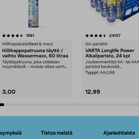
4.5viidestä
arvostelut
4.5viidestä
arvostelut
1561
24107
tähdestä
Hiilihapotuslaitteet & maut
AA-paristot
Hiilihappopatruuna täyttö /
VARTA Longlife Power
vaihto Wassermaxx, 60 litraa
Alkaliparisto, 24 kpl
Täyttöpatruuna, joka ostetaan
Joutsenmerkityt AA- tai AA
myymälästä – muista ottaa vanha
paristot kaukosää...
patruuna mukaasi m...
Tyyppi:
AA/LR6
3,00
12,99
Lisää ostoskoriin
Lisää ostoskoriin
ysymyksiä
Tietoa meistä
Ajankohtaista