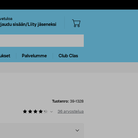
vetuloa
rjaudu sisään/Liity jäseneksi
ukset
Palvelumme
Club Clas
Tuotenro:
39-1328
36
arvostelua