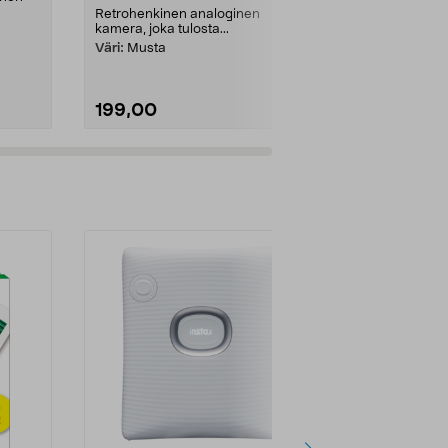
tallenna muis.
Retrohenkinen analoginen
kamera, joka tulosta...
Väri:
Vaalean
Väri:
Musta
199,00
99,00