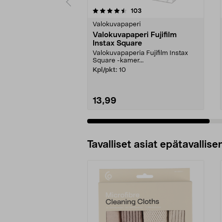
5viidestä
4.5viidestä
arvostelut
103
tähdestä
tähdestä
Valokuvapaperi
Valokuvapaperi Fujifilm
Instax Square
Valokuvapaperia Fujifilm Instax
Square -kamer...
Kpl/pkt:
10
13,99
Lisää ostoskoriin
Tavalliset asiat epätavallisen