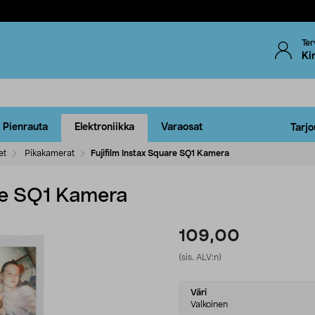
Ter
Ki
Pienrauta
Elektroniikka
Varaosat
Tarjo
et
Pikakamerat
Fujifilm Instax Square SQ1 Kamera
are SQ1 Kamera
109,00
(sis. ALV:n)
Select
Väri
variant
Valkoinen