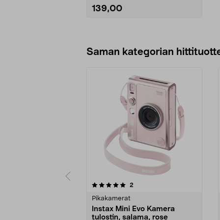
139,00
Lisää ostoskoriin
Saman kategorian hittituott
0 viidestä
4.5 viidestä
arvostelut
2
tähdestä
tähdestä
Pikakamerat
Instax Mini Evo Kamera
tulostin, salama, rose