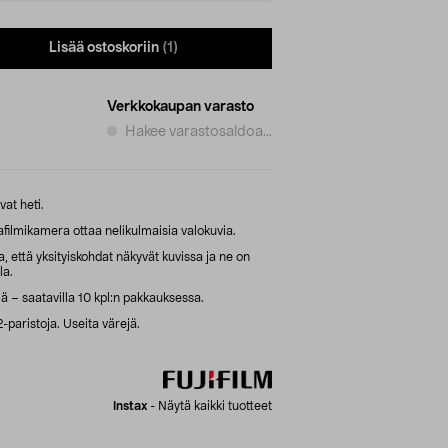
Lisää ostoskoriin
(1)
Verkkokaupan varasto
Hakee varastosaldoa...
vat heti.
afilmikamera ottaa nelikulmaisia valokuvia.
 että yksityiskohdat näkyvät kuvissa ja ne on
la.
iä – saatavilla 10 kpl:n pakkauksessa.
paristoja. Useita värejä.
Instax
-
Näytä kaikki tuotteet