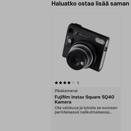
Haluatko ostaa lisää saman 
0viidestä
arvostelut
1
tähdestä
Pikakamerat
Fujifilm Instax Square SQ40
Kamera
Ota valokuva ja tulosta se suoraan
perinteisessä nelikulmaisessa
muodossa. Fujif...