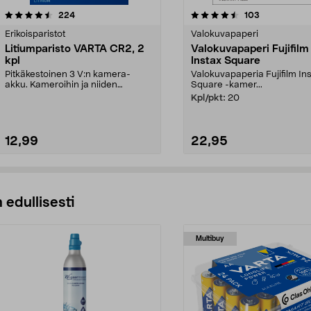
4.5viidestä
arvostelut
4.5viidestä
arvostelut
224
103
tähdestä
Erikoisparistot
Valokuvapaperi
Litiumparisto VARTA CR2, 2
Valokuvapaperi Fujifilm
kpl
Instax Square
Pitkäkestoinen 3 V:n kamera-
Valokuvapaperia Fujifilm In
akku. Kameroihin ja niiden
Square -kamer...
salamalaitteisiin yms. 2 ...
Kpl/pkt:
20
12,99
22,95
Lisää ostoskoriin
Lisää ostoskoriin
 edullisesti
Multibuy