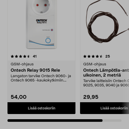
4.5viidestä
arvostelut
arvostelut
41
25
tähdestä
GSM-ohjaus
GSM-ohjaus
Ontech Relay 9015 Rele
Ontech Lämpötila-ant
ulkoinen, 2 metriä
Langaton tarvike Ontech 9060- ja
Ontech 9065 -kaukokytkimiin.
Tarvike laitteisiin Ontec
Lisäksi Ontech GSM...
9025, 9035, 9040 ja 906
Yhteensopiva myös relee.
54,00
29,95
Lisää ostoskoriin
Lisää ostoskoriin