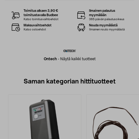
Toimitus alkaen 3,90 €
Ilmainen palautus
toimitustavalla Budbee
myymälään
Katso toimitusvaihtoehdot
365 päivän palautusoikeus
Maksuvaihtoehdot
Nouda myymälästä
Katso ostoehdot
Ilmainen nouto myymälästä
Ontech
-
Näytä kaikki tuotteet
Saman kategorian hittituotteet