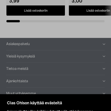
3,99
3,00
Lisää ostoskoriin
Lisää ostoskoriin
Alatunniste
Asiakaspalvelu
Yleisiä kysymyksiä
Tietoa meistä
Ajankohtaista
Muut yrityksemme
Clas Ohlson käyttää evästeitä
Etsi myymälä