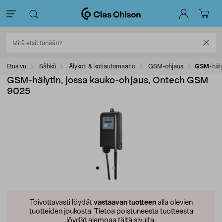
Etusivu
Sähkö
Älykoti & kotiautomaatio
GSM-ohjaus
GSM-häly
GSM-hälytin, jossa kauko-ohjaus, Ontech GSM
9025
Toivottavasti löydät
vastaavan tuotteen
alla olevien
tuotteiden joukosta.
Tietoa poistuneesta tuotteesta
löydät alempaa tältä sivulta.