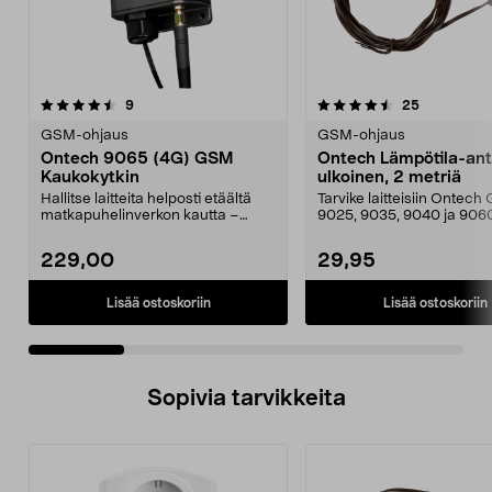
4.5 viidestä
arvostelut
4.5 viidestä
arvostelut
9
25
tähdestä
t
GSM-ohjaus
GSM-ohjaus
Ontech 9065 (4G) GSM
Ontech Lämpötila-ant
Kaukokytkin
ulkoinen, 2 metriä
Hallitse laitteita helposti etäältä
Tarvike laitteisiin Ontec
matkapuhelinverkon kautta –
9025, 9035, 9040 ja 906
sisällä ja ulkon...
Yhteensopiva myös relee.
229,00
29,95
Lisää ostoskoriin
Lisää ostoskoriin
Sopivia tarvikkeita