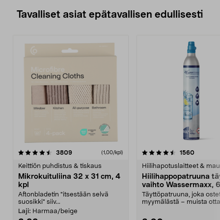
Tavalliset asiat epätavallisen edullisesti
4.5viidestä
arvostelut
4.5viidestä
arvostel
3809
1560
(1,00/kpl)
tähdestä
t
Keittiön puhdistus & tiskaus
Hiilihapotuslaitteet & mau
Mikrokuituliina 32 x 31 cm, 4
Hiilihappopatruuna tä
kpl
vaihto Wassermaxx, 6
Aftonbladetin "itsestään selvä
Täyttöpatruuna, joka ost
suosikki" siiv...
myymälästä – muista ott
patruuna mukaasi m...
Laji:
Harmaa/beige