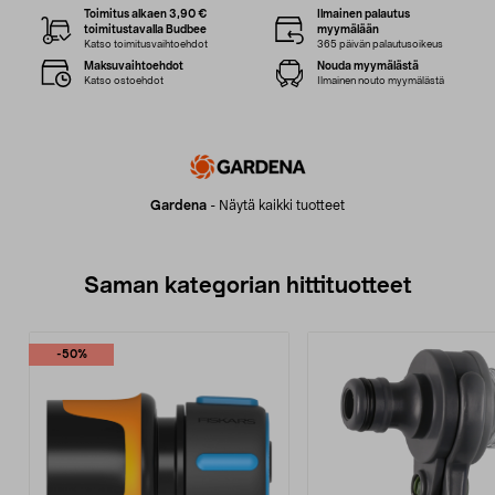
Toimitus alkaen 3,90 €
Ilmainen palautus
toimitustavalla Budbee
myymälään
Katso toimitusvaihtoehdot
365 päivän palautusoikeus
Maksuvaihtoehdot
Nouda myymälästä
Katso ostoehdot
Ilmainen nouto myymälästä
Gardena
-
Näytä kaikki tuotteet
Saman kategorian hittituotteet
-50%