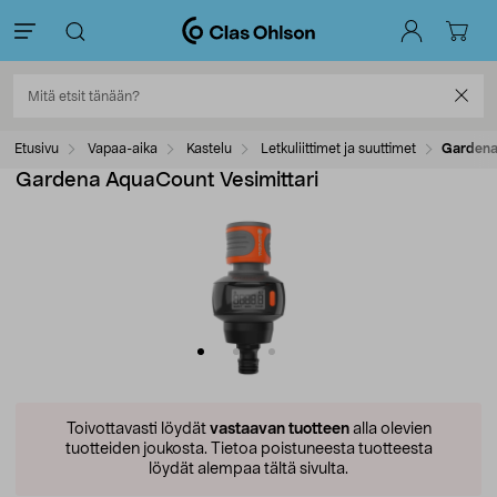
Etusivu
Vapaa-aika
Kastelu
Letkuliittimet ja suuttimet
Gardena
Gardena AquaCount Vesimittari
Toivottavasti löydät
vastaavan tuotteen
alla olevien
tuotteiden joukosta.
Tietoa poistuneesta tuotteesta
löydät alempaa tältä sivulta.