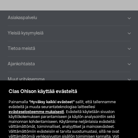
Alatunniste
Asiakaspalvelu
Yleisiä kysymyksiä
Tietoa meistä
Ajankohtaista
Muut yrityksemme
Clas Ohlson käyttää evästeitä
Etsi myymälä
Painamalla
”Hyväksy kaikki evästeet”
sallit, että tallennamme
evästeitä ja muuta seurantateknologiaa laitteellesi
SE
NO
FI
evästeselosteemme mukaisesti
. Evästeitä käytetään sivuston
käyttökokemuksen parantamiseen ja käytön analysointiin sekä
FI
SV
mainonnan kohdentamiseen. Käytämme neljänlaisia evästeitä:
välttämättömät, toiminnalliset, analyyttiset ja mainosevästeet.
Välttämättömiin evästeisiin ei tarvita suostumustasi, sillä ne ovat
välttämättömiä verkkosivuston sisällön toimimisen kannalta. Voit