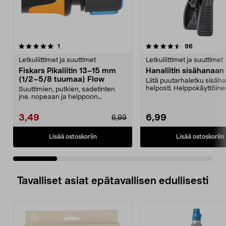
4.5 viidestä
arvostelut
3.5 viidestä
arvostelut
1
96
tähdestä
t
Letkuliittimet ja suuttimet
Letkuliittimet ja suuttimet
Fiskars Pikaliitin 13–15 mm
Hanaliitin sisähanaan
(1/2–5/8 tuumaa) Flow
Liitä puutarhaletku sisä
helposti. Helppokäyttöine
Suuttimien, putkien, sadetinten
hanaliitin – nopea ase...
jne. nopeaan ja helppoon
vaihtoon. Fiskars Flow ...
3,49
6,99
6,99
Lisää ostoskoriin
Lisää ostoskoriin
Tavalliset asiat epätavallisen edullisesti