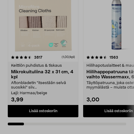
4.5viidestä
arvostelut
4.5viidestä
arvostelu
3817
1563
(1,00/kpl)
tähdestä
t
Keittiön puhdistus & tiskaus
Hiilihapotuslaitteet & mau
Mikrokuituliina 32 x 31 cm, 4
Hiilihappopatruuna tä
kpl
vaihto Wassermaxx, 6
Aftonbladetin "itsestään selvä
Täyttöpatruuna, joka ost
suosikki" siiv...
myymälästä – muista ott
patruuna mukaasi m...
Laji:
Harmaa/beige
3,99
3,00
Lisää ostoskoriin
Lisää ostoskoriin