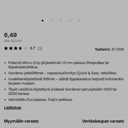
6,49
(sis. ALV:n)
3.7
(
3
)
Tuotenro:
31-7234
Pidennä Micro-Drip-järjestelmän 13 mm paksua liitosputkea tai
tippakasteluletkua.
Gardena-jatkoliittimet – napsautusliinnitys (Quick & Easy -tekniikka).
Uudelleenkäytettävät liittimet – säädä tippakastelua helposti kulloisenkin
tarpeen mukaan.
Täysin vesitiivis käytettynä yhdessä Gardenan perusyksikön 1000 tai
2000 kanssa.
Valmistettu Euroopassa. 3 kpl:n pakkaus.
Lisätietoja
Myymälän varasto
Verkkokaupan varasto