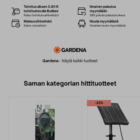
Toimitus alkaen 3,90 €
Ilmainen palautus
toimitustavalla Budbee
myymälään
Katso toimitusvaihtoehdot
365 päivän palautusoikeus
Maksuvaihtoehdot
Nouda myymälästä
Katso ostoehdot
Ilmainen nouto myymälästä
Gardena
-
Näytä kaikki tuotteet
Saman kategorian hittituotteet
-32%