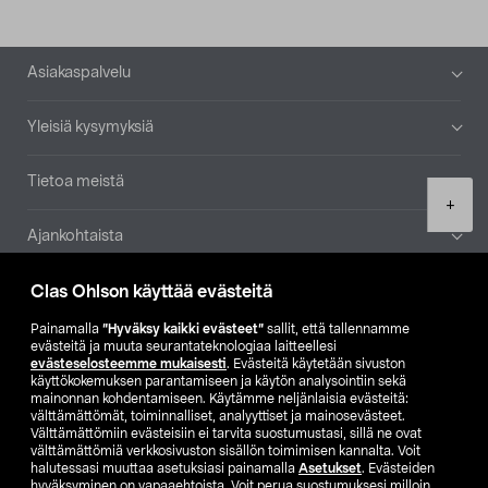
Alatunniste
Asiakaspalvelu
Yleisiä kysymyksiä
Tietoa meistä
Product
+
quantity
Ajankohtaista
Clas Ohlson käyttää evästeitä
Muut yrityksemme
Painamalla
”Hyväksy kaikki evästeet”
sallit, että tallennamme
Etsi myymälä
evästeitä ja muuta seurantateknologiaa laitteellesi
evästeselosteemme mukaisesti
. Evästeitä käytetään sivuston
käyttökokemuksen parantamiseen ja käytön analysointiin sekä
SE
NO
FI
mainonnan kohdentamiseen. Käytämme neljänlaisia evästeitä:
välttämättömät, toiminnalliset, analyyttiset ja mainosevästeet.
FI
SV
Välttämättömiin evästeisiin ei tarvita suostumustasi, sillä ne ovat
välttämättömiä verkkosivuston sisällön toimimisen kannalta. Voit
halutessasi muuttaa asetuksiasi painamalla
Asetukset
. Evästeiden
hyväksyminen on vapaaehtoista. Voit perua suostumuksesi milloin