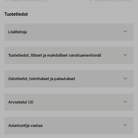
Hakee varastosaldoa...
Hakee varastosaldoa...
Tuotetiedot
Lisätietoja
Tuotetiedot, liitteet ja mahdolliset varoitusmerkinnät
Ostotiedot, toimitukset ja palautukset
Arvostelut
(3)
Asiantuntija vastaa