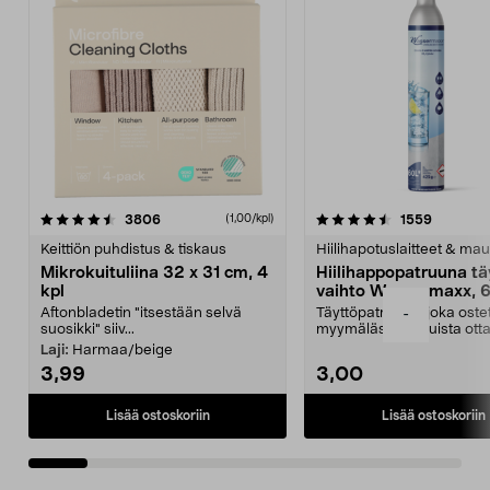
4.5viidestä
arvostelut
4.5viidestä
arvostelu
3806
1559
(1,00/kpl)
tähdestä
t
Keittiön puhdistus & tiskaus
Hiilihapotuslaitteet & mau
Mikrokuituliina 32 x 31 cm, 4
Hiilihappopatruuna tä
kpl
vaihto Wassermaxx, 6
Aftonbladetin "itsestään selvä
Täyttöpatruuna, joka ost
-
suosikki" siiv...
myymälästä – muista ott
patruuna mukaasi m...
Laji:
Harmaa/beige
3,99
3,00
Lisää ostoskoriin
Lisää ostoskoriin