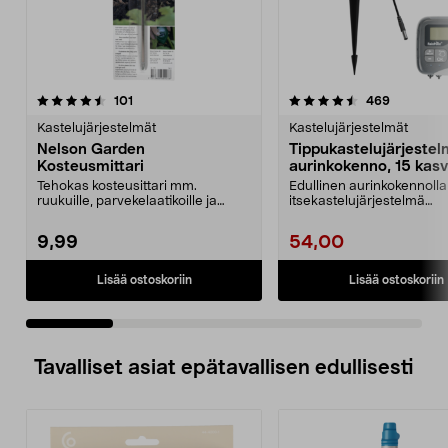
4.5 viidestä
arvostelut
4.5 viidestä
arvostelut
101
469
tähdestä
t
Kastelujärjestelmät
Kastelujärjestelmät
Nelson Garden
Tippukastelujärjestel
Kosteusmittari
aurinkokenno, 15 kasvi
Tehokas kosteusittari mm.
Edullinen aurinkokennolla
ruukuille, parvekelaatikoille ja
itsekastelujärjestelmä
kukkapenkeille. Nelso...
kasvimaalle, lavakauluk...
9,99
54,00
Lisää ostoskoriin
Lisää ostoskoriin
Tavalliset asiat epätavallisen edullisesti