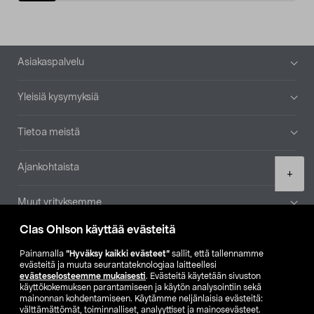
Alatunniste
Asiakaspalvelu
Yleisiä kysymyksiä
Tietoa meistä
Ajankohtaista
Product
+
quantity
Muut yrityksemme
Clas Ohlson käyttää evästeitä
Etsi myymälä
Painamalla
”Hyväksy kaikki evästeet”
sallit, että tallennamme
evästeitä ja muuta seurantateknologiaa laitteellesi
SE
NO
FI
evästeselosteemme mukaisesti
. Evästeitä käytetään sivuston
käyttökokemuksen parantamiseen ja käytön analysointiin sekä
FI
SV
mainonnan kohdentamiseen. Käytämme neljänlaisia evästeitä:
välttämättömät, toiminnalliset, analyyttiset ja mainosevästeet.