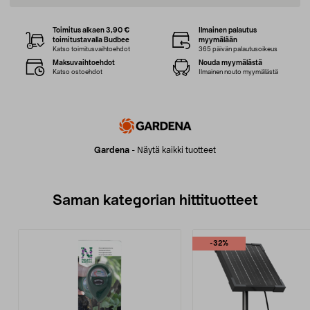
Toimitus alkaen 3,90 €
Ilmainen palautus
toimitustavalla Budbee
myymälään
Katso toimitusvaihtoehdot
365 päivän palautusoikeus
Maksuvaihtoehdot
Nouda myymälästä
Katso ostoehdot
Ilmainen nouto myymälästä
Gardena
-
Näytä kaikki tuotteet
Saman kategorian hittituotteet
-32%