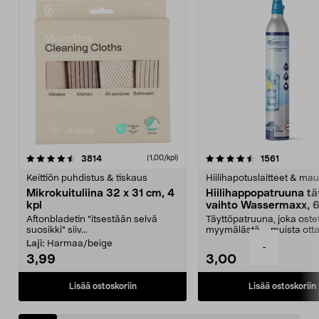
4.5viidestä
arvostelut
4.5viidestä
arvostelu
3814
1561
(1,00/kpl)
tähdestä
t
Keittiön puhdistus & tiskaus
Hiilihapotuslaitteet & mau
Mikrokuituliina 32 x 31 cm, 4
Hiilihappopatruuna tä
kpl
vaihto Wassermaxx, 6
Aftonbladetin "itsestään selvä
Täyttöpatruuna, joka ost
suosikki" siiv...
myymälästä – muista ott
patruuna mukaasi m...
Laji:
Harmaa/beige
-
3,99
3,00
Lisää ostoskoriin
Lisää ostoskoriin