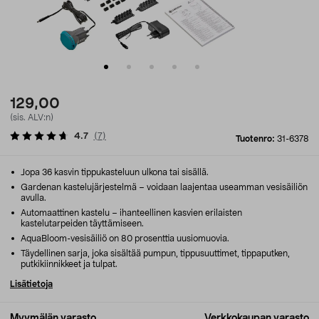
129,00
(sis. ALV:n)
4.7
(
7
)
Tuotenro:
31-6378
Jopa 36 kasvin tippukasteluun ulkona tai sisällä.
Gardenan kastelujärjestelmä – voidaan laajentaa useamman vesisäiliön
avulla.
Automaattinen kastelu – ihanteellinen kasvien erilaisten
kastelutarpeiden täyttämiseen.
AquaBloom-vesisäiliö on 80 prosenttia uusiomuovia.
Täydellinen sarja, joka sisältää pumpun, tippusuuttimet, tippaputken,
putkikiinnikkeet ja tulpat.
Lisätietoja
Myymälän varasto
Verkkokaupan varasto