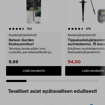
4.5 viidestä
arvostelut
4.5 viidestä
arvostelut
102
472
tähdestä
t
Kastelujärjestelmät
Kastelujärjestelmät
Nelson Garden
Tippukastelujärjestel
Kosteusmittari
aurinkokenno, 15 kasvi
Tehokas kosteusittari mm.
Edullinen aurinkokennolla
ruukuille, parvekelaatikoille ja
itsekastelujärjestelmä
kukkapenkeille. Nelso...
kasvimaalle, lavakauluk...
9,99
54,00
Lisää ostoskoriin
Lisää ostoskoriin
Tavalliset asiat epätavallisen edullisesti