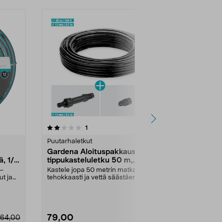
4.5 viidestä
arvostelut
4.5
1
2
tähdestä
tähdestä
Puutarhaletkut
Puutarhaletku
Gardena Aloituspakkaus
Kastelujär
ä, 1/2
tippukasteluletku 50 m,
Micro-Drip
pensaat ja pensasaidat
 –
Kastele jopa 50 metrin matkalla
Kasvulavojen 
t ja
tehokkaasti ja vettä säästäen –
huolta kastel
mukana perusyksi...
Sisältää kai...
79,00
29,95
64,00