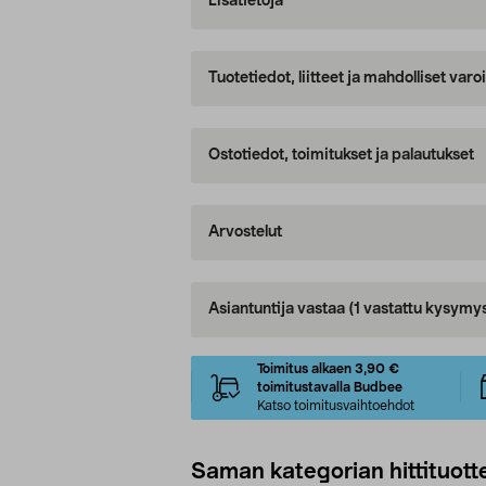
Lisätietoja
Tuotetiedot, liitteet ja mahdolliset var
Ostotiedot, toimitukset ja palautukset
Arvostelut
Asiantuntija vastaa
(1 vastattu kysymy
Toimitus alkaen 3,90 €
toimitustavalla Budbee
Katso toimitusvaihtoehdot
Saman kategorian hittituott