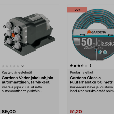
-20%
3.5 viidestä
2.0 viidestä
arvostelut
3
arvostelut
0
tähdestä
Kastelujärjestelmät
Puutarhaletkut
Gardena Vedenjakeluohjain
Gardena Classic
automaattinen, tarvikkeet
Puutarhaletku 50 metri
tuumaa
Kastele jopa kuusi aluetta
Paineenkestävä ja joustava
automaattisesti yksittäin.
laadukas verkko estää solmu
Automaattinen Gardena-vede...
taitokset. Gardena ...
89,00
51,20