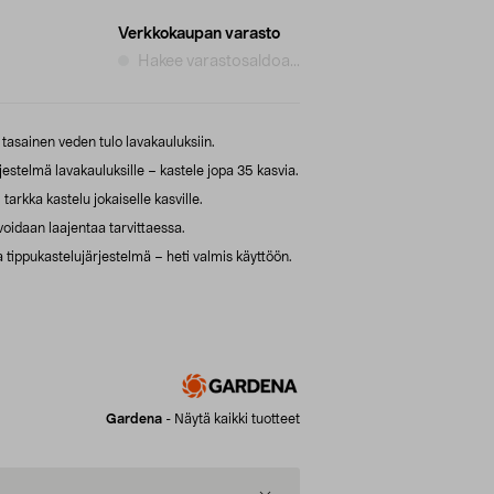
Verkkokaupan varasto
Hakee varastosaldoa...
tasainen veden tulo lavakauluksiin.
stelmä lavakauluksille – kastele jopa 35 kasvia.
tarkka kastelu jokaiselle kasville.
voidaan laajentaa tarvittaessa.
 tippukastelujärjestelmä – heti valmis käyttöön.
Gardena
-
Näytä kaikki tuotteet