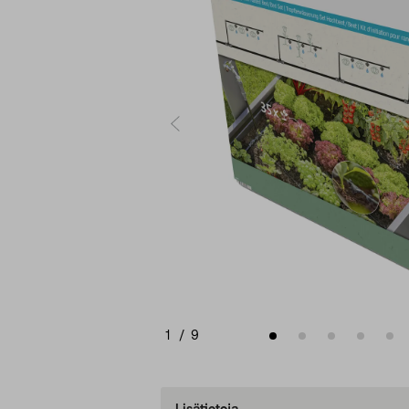
1
/
9