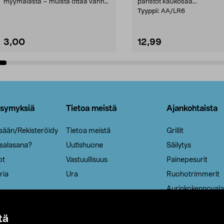
myymälästä – muista ottaa vanha
paristot kaukosää...
patruuna mukaasi m...
Tyyppi:
AA/LR6
3,00
12,99
Lisää ostoskoriin
Lisää ostoskoriin
ysymyksiä
Tietoa meistä
Ajankohtaista
isään/Rekisteröidy
Tietoa meistä
Grillit
 salasana?
Uutishuone
Säilytys
ot
Vastuullisuus
Painepesurit
ria
Ura
Ruohotrimmerit
Aurinkokennovala
tä