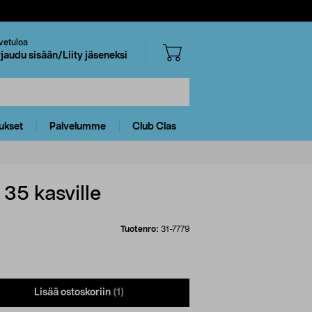
vetuloa
rjaudu sisään/Liity jäseneksi
ukset
Palvelumme
Club Clas
 35 kasville
Tuotenro:
31-7779
Lisää ostoskoriin
(1)