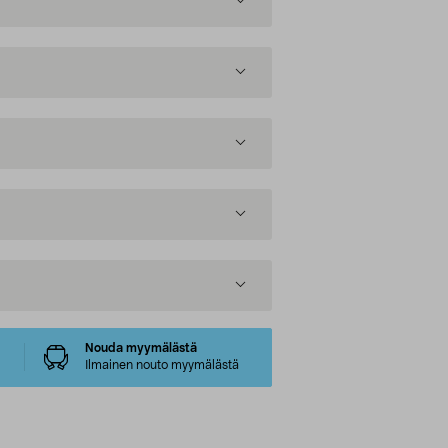
Nouda myymälästä
Ilmainen nouto myymälästä