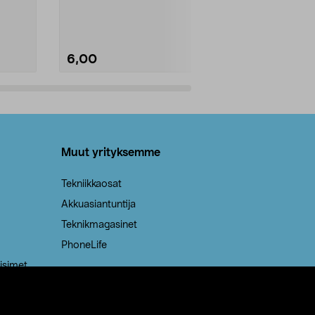
Kestävä, jopa 50 % suurempi ...
roskapussi u
Roskapussi, jo
6,00
2,00
Lisää ostoskoriin
Lisää
Muut yrityksemme
Tekniikkaosat
Akkuasiantuntija
Teknikmagasinet
PhoneLife
isimet