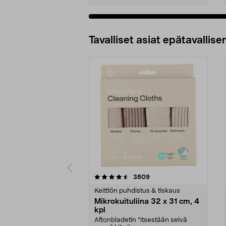
Tavalliset asiat epätavallisen
5viidestä
4.5viidestä
arvostelut
3809
tähdestä
tähdestä
Keittiön puhdistus & tiskaus
Mikrokuituliina 32 x 31 cm, 4
kpl
Aftonbladetin "itsestään selvä