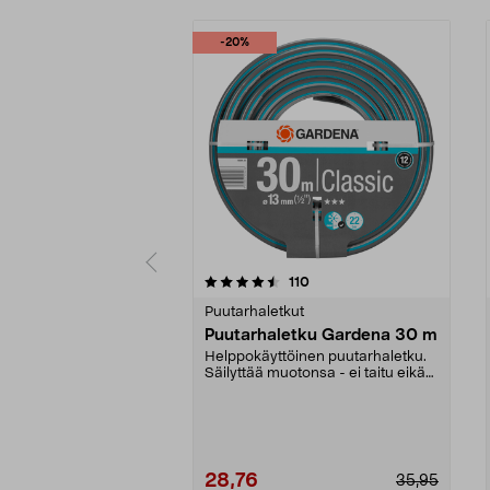
-20%
5 viidestä
arvostelut
110
0.0 viidestä
tähdestä
tähdestä
Puutarhaletkut
Puutarhaletku Gardena 30 m
Helppokäyttöinen puutarhaletku.
Säilyttää muotonsa - ei taitu eikä
tuki veden vi...
28,76
35,95