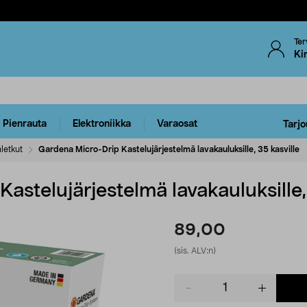
Ter
Ki
Pienrauta
Elektroniikka
Varaosat
Tarjo
letkut
Gardena Micro-Drip Kastelujärjestelmä lavakauluksille, 35 kasville
astelujärjestelmä lavakauluksille,
89,00
(sis. ALV:n)
Product
quantity