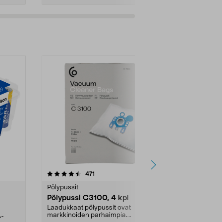
4.5viidestä
arvostelut
4.5
471
6
tähdestä
tähdestä
Pölypussit
Kierrätys & ro
Pölypussi C3100, 4 kpl
Roskapussi,
kahvat, 30 l
Laadukkaat pölypussit ovat
markkinoiden parhaimpia.
A-
Testivoittaja 