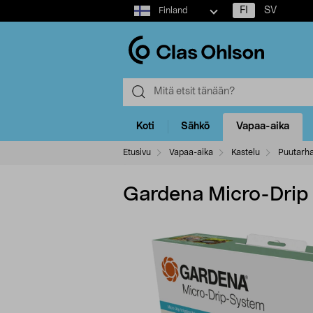
Select
FI
SV
Finland
market
Koti
Sähkö
Vapaa-aika
Etusivu
Vapaa-aika
Kastelu
Puutarha
Gardena Micro-Drip K