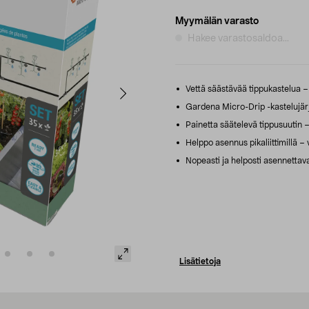
Myymälän varasto
Hakee varastosaldoa...
Vettä säästävää tippukastelua – 
Gardena Micro-Drip -kastelujärje
Painetta säätelevä tippusuutin – 
Helppo asennus pikaliittimillä – 
Nopeasti ja helposti asennettava
Lisätietoja