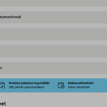
oitusmerkinnät
s)
Ilmainen palautus myymälään
Maksuvaihtoehdot
365 päivän palautusoikeus
Katso ostoehdot
eet