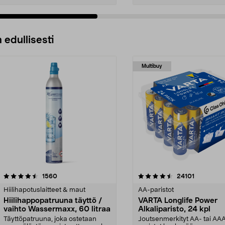
 edullisesti
Multibuy
4.5viidestä
arvostelut
4.5viidestä
arvostelut
1560
24101
tähdestä
Hiilihapotuslaitteet & maut
AA-paristot
Hiilihappopatruuna täyttö /
VARTA Longlife Power
vaihto Wassermaxx, 60 litraa
Alkaliparisto, 24 kpl
Täyttöpatruuna, joka ostetaan
Joutsenmerkityt AA- tai AA