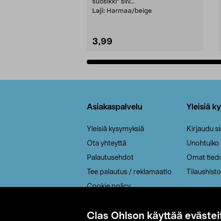
suosikki" siiv...
Laji:
Harmaa/beige
3,99
Lisää ostoskoriin
Alatunniste
Asiakaspalvelu
Yleisiä k
Yleisiä kysymyksiä
Kirjaudu s
Ota yhteyttä
Unohtuiko
Palautusehdot
Omat tied
Tee palautus / reklamaatio
Tilaushisto
Cookie policy
Toimitustavat
Clas Ohlson käyttää evästei
Saavutettavuus