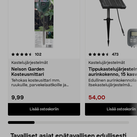
4.5 viidestä
arvostelut
4.5 viidestä
arvostelut
102
473
tähdestä
t
Kastelujärjestelmät
Kastelujärjestelmät
Nelson Garden
Tippukastelujärjestel
Kosteusmittari
aurinkokenno, 15 kasvi
Tehokas kosteusittari mm.
Edullinen aurinkokennolla
ruukuille, parvekelaatikoille ja
itsekastelujärjestelmä
kukkapenkeille. Nelso...
kasvimaalle, lavakauluk...
9,99
54,00
Lisää ostoskoriin
Lisää ostoskoriin
Tavalliset asiat epätavallisen edullisesti