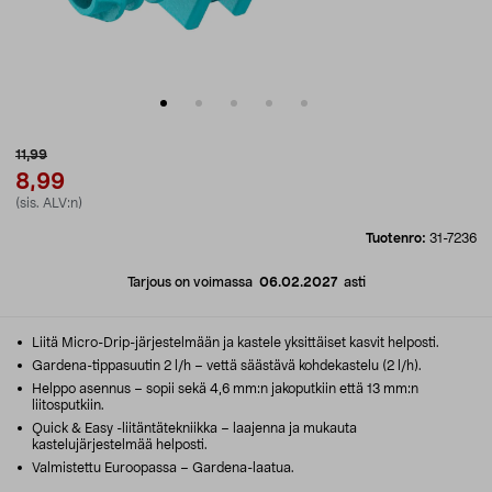
11,99
8,99
(sis. ALV:n)
Tuotenro:
31-7236
Tarjous on voimassa
06.02.2027
asti
Liitä Micro-Drip-järjestelmään ja kastele yksittäiset kasvit helposti.
Gardena-tippasuutin 2 l/h – vettä säästävä kohdekastelu (2 l/h).
Helppo asennus – sopii sekä 4,6 mm:n jakoputkiin että 13 mm:n
liitosputkiin.
Quick & Easy -liitäntätekniikka – laajenna ja mukauta
kastelujärjestelmää helposti.
Valmistettu Euroopassa – Gardena-laatua.