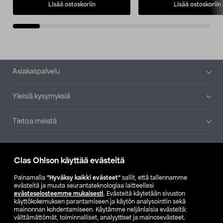
Lisää ostoskoriin
Lisää ostoskoriin
Alatunniste
Asiakaspalvelu
Yleisiä kysymyksiä
Tietoa meistä
Ajankohtaista
Clas Ohlson käyttää evästeitä
Muut yrityksemme
Painamalla
”Hyväksy kaikki evästeet”
sallit, että tallennamme
evästeitä ja muuta seurantateknologiaa laitteellesi
evästeselosteemme mukaisesti
. Evästeitä käytetään sivuston
Etsi myymälä
käyttökokemuksen parantamiseen ja käytön analysointiin sekä
mainonnan kohdentamiseen. Käytämme neljänlaisia evästeitä:
välttämättömät, toiminnalliset, analyyttiset ja mainosevästeet.
SE
NO
FI