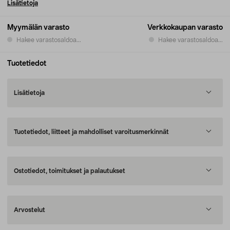
Lisätietoja
Myymälän varasto
Verkkokaupan varasto
Hakee varastosaldoa...
Hakee varastosaldoa...
Tuotetiedot
Lisätietoja
Tuotetiedot, liitteet ja mahdolliset varoitusmerkinnät
Ostotiedot, toimitukset ja palautukset
Arvostelut