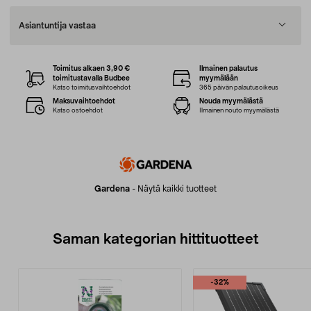
Asiantuntija vastaa
Toimitus alkaen 3,90 €
Ilmainen palautus
toimitustavalla Budbee
myymälään
Katso toimitusvaihtoehdot
365 päivän palautusoikeus
Maksuvaihtoehdot
Nouda myymälästä
Katso ostoehdot
Ilmainen nouto myymälästä
Gardena
-
Näytä kaikki tuotteet
Saman kategorian hittituotteet
-32%