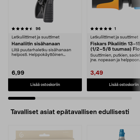
5.0 viidestä
arvostelut
3.5 viidestä
arvostelut
96
1
tähdestä
t
Letkuliittimet ja suuttimet
Letkuliittimet ja suuttimet
Hanaliitin sisähanaan
Fiskars Pikaliitin 13–
(1/2–5/8 tuumaa) Fl
Liitä puutarhaletku sisähanaan
helposti. Helppokäyttöinen
Suuttimien, putkien, sade
hanaliitin – nopea ase...
jne. nopeaan ja helppoon
vaihtoon. Fiskars Flow ...
6,99
3,49
Lisää ostoskoriin
Lisää ostoskoriin
Tavalliset asiat epätavallisen edullisesti