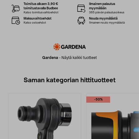
Toimitus alkaen 3,90 €
Ilmainen palautus
toimitustavalla Budbee
myymälään
Katso toimitusvaihtoehdot
365 päivän palautusoikeus
Maksuvaihtoehdot
Nouda myymälästä
Katso ostoehdot
Ilmainen nouto myymälästä
Gardena
-
Näytä kaikki tuotteet
Saman kategorian hittituotteet
-50%