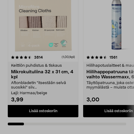
4.5viidestä
arvostelut
4.5viidestä
arvostelu
3814
1561
(1,00/kpl)
tähdestä
t
Keittiön puhdistus & tiskaus
Hiilihapotuslaitteet & mau
Mikrokuituliina 32 x 31 cm, 4
Hiilihappopatruuna tä
kpl
vaihto Wassermaxx, 6
Aftonbladetin "itsestään selvä
Täyttöpatruuna, joka ost
suosikki" siiv...
myymälästä – muista ott
patruuna mukaasi m...
Laji:
Harmaa/beige
3,99
3,00
Lisää ostoskoriin
Lisää ostoskoriin