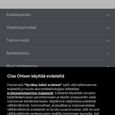
Alatunniste
Asiakaspalvelu
Yleisiä kysymyksiä
Tietoa meistä
Ajankohtaista
Muut yrityksemme
Clas Ohlson käyttää evästeitä
Etsi myymälä
Painamalla
”Hyväksy kaikki evästeet”
sallit, että tallennamme
evästeitä ja muuta seurantateknologiaa laitteellesi
SE
NO
FI
evästeselosteemme mukaisesti
. Evästeitä käytetään sivuston
käyttökokemuksen parantamiseen ja käytön analysointiin sekä
FI
SV
mainonnan kohdentamiseen. Käytämme neljänlaisia evästeitä:
välttämättömät, toiminnalliset, analyyttiset ja mainosevästeet.
Välttämättömiin evästeisiin ei tarvita suostumustasi, sillä ne ovat
välttämättömiä verkkosivuston sisällön toimimisen kannalta. Voit