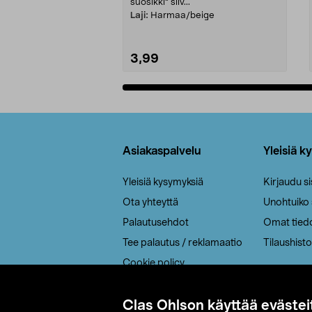
suosikki" siiv...
Laji:
Harmaa/beige
3,99
Lisää ostoskoriin
Alatunniste
Asiakaspalvelu
Yleisiä k
Yleisiä kysymyksiä
Kirjaudu s
Ota yhteyttä
Unohtuiko
Palautusehdot
Omat tied
Tee palautus / reklamaatio
Tilaushisto
Cookie policy
Toimitustavat
Saavutettavuus
Clas Ohlson käyttää evästei