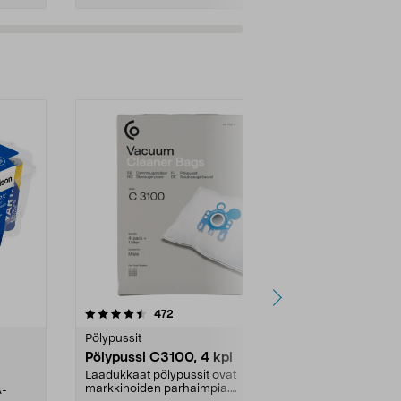
4.5viidestä
arvostelut
4.5
472
6
tähdestä
tähdestä
Pölypussit
Kierrätys & ro
Pölypussi C3100, 4 kpl
Roskapussi,
kahvat, 30 l
Laadukkaat pölypussit ovat
markkinoiden parhaimpia.
A-
Testivoittaja 