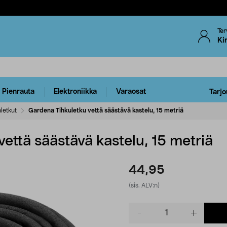
Ter
Ki
Pienrauta
Elektroniikka
Varaosat
Tarjo
letkut
Gardena Tihkuletku vettä säästävä kastelu, 15 metriä
että säästävä kastelu, 15 metriä
44,95
(sis. ALV:n)
Product
quantity