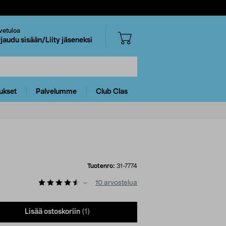
vetuloa
rjaudu sisään/Liity jäseneksi
ukset
Palvelumme
Club Clas
Tuotenro:
31-7774
10
arvostelua
Lisää ostoskoriin
(1)