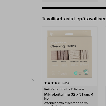
Tavalliset asiat epätavallisen
5viidestä
4.5viidestä
arvostelut
3814
tähdestä
tähdestä
Keittiön puhdistus & tiskaus
Mikrokuituliina 32 x 31 cm, 4
kpl
Aftonbladetin "itsestään selvä