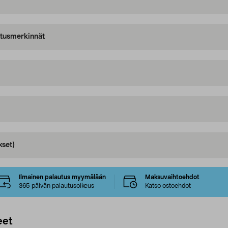
oitusmerkinnät
kset)
Ilmainen palautus myymälään
Maksuvaihtoehdot
365 päivän palautusoikeus
Katso ostoehdot
eet