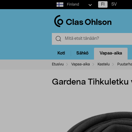
Select
FI
SV
Finland
market
Koti
Sähkö
Vapaa-aika
Etusivu
Vapaa-aika
Kastelu
Puutarha
Gardena Tihkuletku v