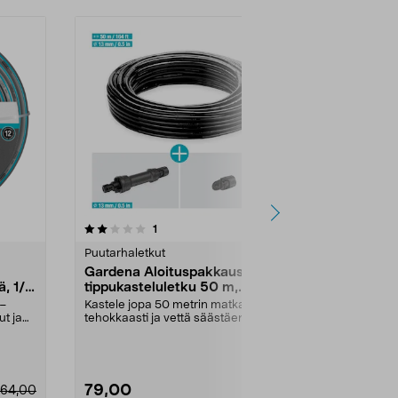
4.5 viidestä
arvostelut
4.5
1
2
tähdestä
tähdestä
Puutarhaletkut
Puutarhaletku
Gardena Aloituspakkaus
Kastelujär
ä, 1/2
tippukasteluletku 50 m,
Micro-Drip
pensaat ja pensasaidat
 –
Kastele jopa 50 metrin matkalla
Kasvulavojen 
t ja
tehokkaasti ja vettä säästäen –
huolta kastel
mukana perusyksi...
Sisältää kai...
79,00
29,95
64,00