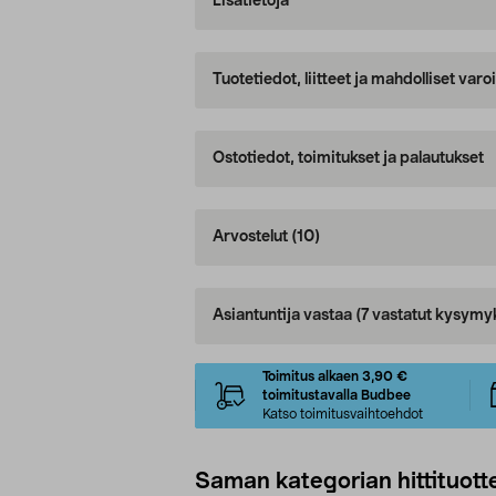
Lisätietoja
Tuotetiedot, liitteet ja mahdolliset var
Ostotiedot, toimitukset ja palautukset
Arvostelut
(10)
Asiantuntija vastaa
(7 vastatut kysymy
Toimitus alkaen 3,90 €
toimitustavalla Budbee
Katso toimitusvaihtoehdot
Saman kategorian hittituott