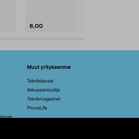
Kestävä, jopa 50 % suurempi ...
roskapussi u
Roskapussi, jo
6,00
2,00
Lisää ostoskoriin
Lisää
Muut yrityksemme
Tekniikkaosat
Akkuasiantuntija
Teknikmagasinet
PhoneLife
isimet