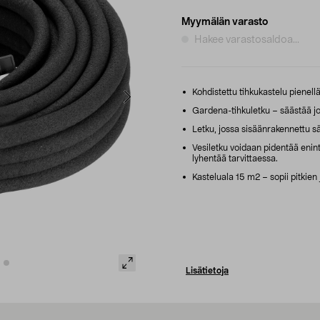
Myymälän varasto
Hakee varastosaldoa...
Kohdistettu tihkukastelu pienellä
Gardena-tihkuletku – säästää jo
Letku, jossa sisäänrakennettu sää
Vesiletku voidaan pidentää enint
lyhentää tarvittaessa.
Kasteluala 15 m2 – sopii pitkien 
Lisätietoja