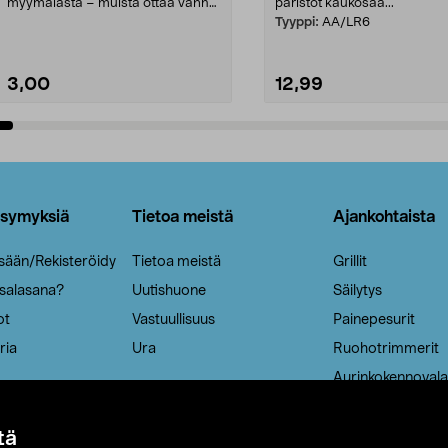
myymälästä – muista ottaa vanha
paristot kaukosää...
patruuna mukaasi m...
Tyyppi:
AA/LR6
3,00
12,99
Lisää ostoskoriin
Lisää ostoskoriin
ysymyksiä
Tietoa meistä
Ajankohtaista
isään/Rekisteröidy
Tietoa meistä
Grillit
 salasana?
Uutishuone
Säilytys
ot
Vastuullisuus
Painepesurit
ria
Ura
Ruohotrimmerit
Aurinkokennovala
tä