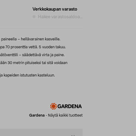
Verkkokaupan varasto
Hakee varastosaldoa...
 paineella – hellävarainen kasveille.
pa 70 prosenttia vettä. 5 vuoden takuu.
töventtiili – säädettävä virta ja paine.
ään 30 metrin pituiseksi tai sitä voidaan
ja kapeiden istutusten kasteluun.
Gardena
-
Näytä kaikki tuotteet