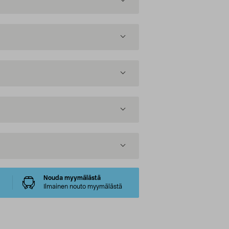
Nouda myymälästä
Ilmainen nouto myymälästä