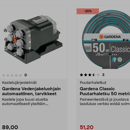
-20%
3.5 viidestä
2.0 viidestä
arvostelut
3
arvostelut
0
tähdestä
Kastelujärjestelmät
Puutarhaletkut
Gardena Vedenjakeluohjain
Gardena Classic
automaattinen, tarvikkeet
Puutarhaletku 50 metri
tuumaa
Kastele jopa kuusi aluetta
Paineenkestävä ja joustava
automaattisesti yksittäin.
laadukas verkko estää solmu
Automaattinen Gardena-vede...
taitokset. Gardena ...
89,00
51,20