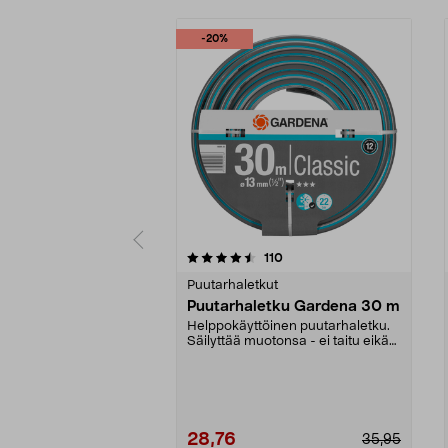
-20%
5 viidestä
arvostelut
110
0.0 viidestä
tähdestä
tähdestä
Puutarhaletkut
Puutarhaletku Gardena 30 m
Helppokäyttöinen puutarhaletku.
Säilyttää muotonsa - ei taitu eikä
tuki veden vi...
28,76
35,95