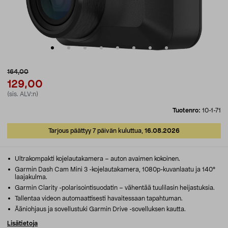
164,00
129,00
(sis. ALV:n)
Tuotenro:
10-1-71
Tarjous päättyy 7 päivän kuluttua,
16.08.2026
Ultrakompakti kojelautakamera – auton avaimen kokoinen.
Garmin Dash Cam Mini 3 -kojelautakamera, 1080p-kuvanlaatu ja 140°
laajakulma.
Garmin Clarity -polarisointisuodatin – vähentää tuulilasin heijastuksia.
Tallentaa videon automaattisesti havaitessaan tapahtuman.
Ääniohjaus ja sovellustuki Garmin Drive -sovelluksen kautta.
Lisätietoja