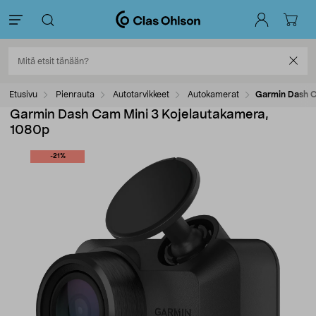
Etusivu
Pienrauta
Autotarvikkeet
Autokamerat
Garmin Dash C
Garmin Dash Cam Mini 3 Kojelautakamera,
1080p
-21%