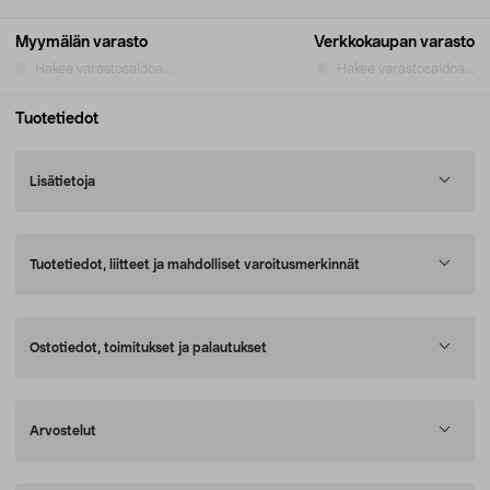
Myymälän varasto
Verkkokaupan varasto
Hakee varastosaldoa...
Hakee varastosaldoa...
Tuotetiedot
Lisätietoja
Tuotetiedot, liitteet ja mahdolliset varoitusmerkinnät
Ostotiedot, toimitukset ja palautukset
Arvostelut