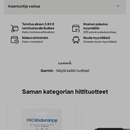
Asiantuntija vastaa
Toimitus alkaen 3,90 €
Ilmainen palautus
toimitustavalla Budbee
myymälään
Katso toimitusvaihtoehdot
365 päivän palautusoikeus
Maksuvaihtoehdot
Nouda myymälästä
Katso ostoehdot
Ilmainen nouto myymälästä
Garmin
-
Näytä kaikki tuotteet
Saman kategorian hittituotteet