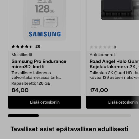
arvostelut
26
arvostelut
0
0.0 viidestä
0.0 viidestä
tähdestä
t
Muistikortit
Autokamerat
Samsung Pro Endurance
Road Angel Halo Gua
microSD-kortti
Kojelautakamera 2K,
Turvallinen tallennus
Tallentaa 2K Quad HD -la
valvontakamerassa tai k...
kuvaa 139 asteen näköken
Road Angel Halo G...
Kapasiteetti:
128 GB
84,00
174,00
Lisää ostoskoriin
Lisää ostoskoriin
Tavalliset asiat epätavallisen edullisesti