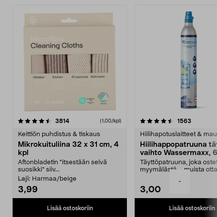
4.5viidestä
arvostelut
4.5viidestä
arvostelu
3814
1563
(1,00/kpl)
tähdestä
t
Keittiön puhdistus & tiskaus
Hiilihapotuslaitteet & mau
Mikrokuituliina 32 x 31 cm, 4
Hiilihappopatruuna tä
kpl
vaihto Wassermaxx, 6
Aftonbladetin "itsestään selvä
Täyttöpatruuna, joka ost
suosikki" siiv...
myymälästä – muista ott
patruuna mukaasi m...
Laji:
Harmaa/beige
-
3,99
3,00
Lisää ostoskoriin
Lisää ostoskoriin