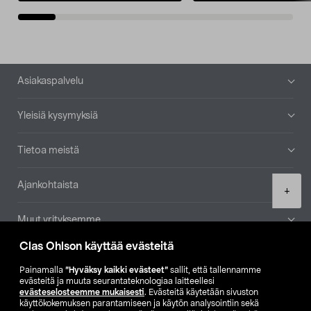
Alatunniste
Asiakaspalvelu
Yleisiä kysymyksiä
Tietoa meistä
Ajankohtaista
Product
+
quantity
Muut yrityksemme
Clas Ohlson käyttää evästeitä
Etsi myymälä
Painamalla
”Hyväksy kaikki evästeet”
sallit, että tallennamme
evästeitä ja muuta seurantateknologiaa laitteellesi
SE
NO
FI
evästeselosteemme mukaisesti
. Evästeitä käytetään sivuston
käyttökokemuksen parantamiseen ja käytön analysointiin sekä