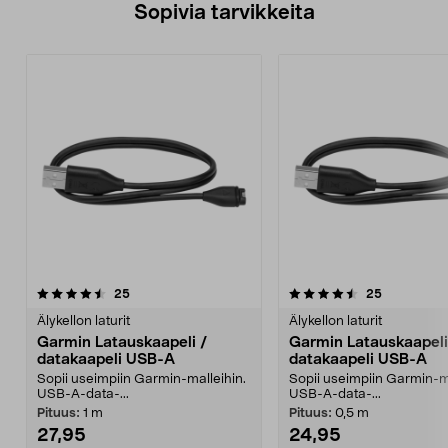
Sopivia tarvikkeita
4.5viidestä
arvostelut
4.0viidestä
arvostelut
25
25
tähdestä
t
Älykellon laturit
Älykellon laturit
Garmin Latauskaapeli /
Garmin Latauskaapeli
datakaapeli USB-A
datakaapeli USB-A
Sopii useimpiin Garmin-malleihin.
Sopii useimpiin Garmin-ma
USB-A-data-...
USB-A-data-...
Pituus:
1 m
Pituus:
0,5 m
27,95
24,95