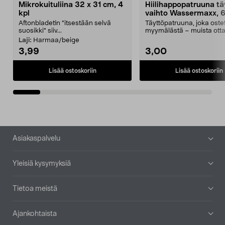
Mikrokuituliina 32 x 31 cm, 4
Hiilihappopatruuna tä
kpl
vaihto Wassermaxx, 6
Aftonbladetin "itsestään selvä
Täyttöpatruuna, joka ost
suosikki" siiv...
myymälästä – muista ott
patruuna mukaasi m...
Laji:
Harmaa/beige
3,99
3,00
Lisää ostoskoriin
Lisää ostoskoriin
Alatunniste
Asiakaspalvelu
Yleisiä kysymyksiä
Tietoa meistä
Ajankohtaista