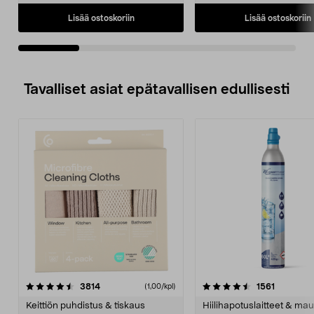
Lisää ostoskoriin
Lisää ostoskoriin
Tavalliset asiat epätavallisen edullisesti
4.5viidestä
arvostelut
4.5viidestä
arvostelu
3814
1561
(1,00/kpl)
tähdestä
t
Keittiön puhdistus & tiskaus
Hiilihapotuslaitteet & mau