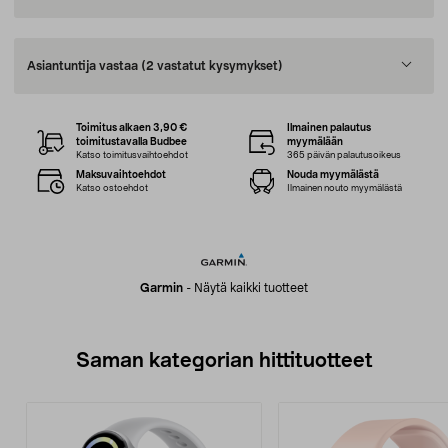
Asiantuntija vastaa
(2 vastatut kysymykset)
Toimitus alkaen 3,90 €
Ilmainen palautus
toimitustavalla Budbee
myymälään
Katso toimitusvaihtoehdot
365 päivän palautusoikeus
Maksuvaihtoehdot
Nouda myymälästä
Katso ostoehdot
Ilmainen nouto myymälästä
Garmin
-
Näytä kaikki tuotteet
Saman kategorian hittituotteet