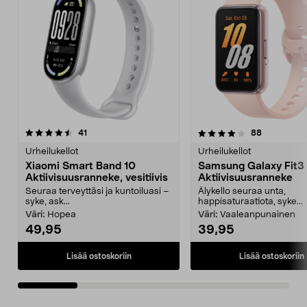
4.0 viidestä
arvostelut
4.5 viidestä
arvostelut
41
88
tähdestä
t
Urheilukellot
Urheilukellot
Xiaomi Smart Band 10
Samsung Galaxy Fit3
Aktiivisuusranneke, vesitiivis
Aktiivisuusranneke
Seuraa terveyttäsi ja kuntoiluasi –
Älykello seuraa unta,
syke, ask...
happisaturaatiota, syke...
Väri:
Hopea
Väri:
Vaaleanpunainen
49,95
39,95
Lisää ostoskoriin
Lisää ostoskoriin