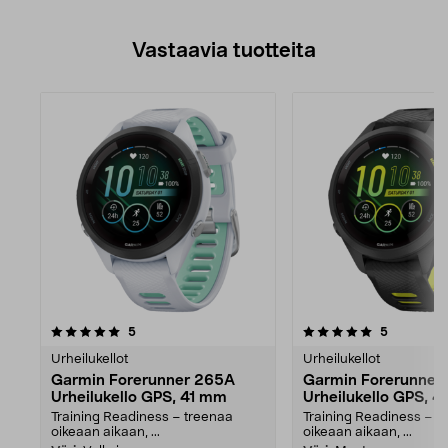
Vastaavia tuotteita
5.0viidestä
arvostelut
5.0viidestä
arvostelut
5
5
tähdestä
Urheilukellot
Urheilukellot
Garmin Forerunner 265A
Garmin Forerunner
Urheilukello GPS, 41 mm
Urheilukello GPS, 
Training Readiness – treenaa
Training Readiness – t
oikeaan aikaan, ...
oikeaan aikaan, ...