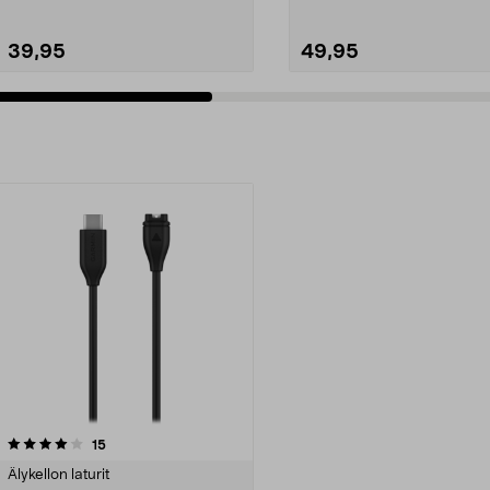
39,95
49,95
arvostelut
15
Älykellon laturit