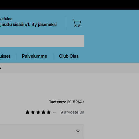
vetuloa
rjaudu sisään/Liity jäseneksi
ukset
Palvelumme
Club Clas
o
Tuotenro:
39-5214-1
9
arvostelua