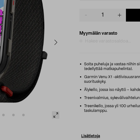
Product
quantity
Myymälän varasto
Hakee varastosaldoa...
Soita puheluja ja vastaa niihin s
(edellyttää matkapuhelinta).
Garmin Venu X1 -aktiivisuusranne
suorituskyky.
Älykello, jossa iso näyttö – kah
Treenivalmius, sykevälivaihtelun
Treenikello, jossa yli 100 urheilus
taskulamppu.
Lisätietoja