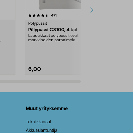
4.5viidestä
arvostelut
4.5
471
6
tähdestä
tähdestä
Pölypussit
Kierrätys & ro
Pölypussi C3100, 4 kpl
Roskapussi,
kahvat, 30 l
Laadukkaat pölypussit ovat
markkinoiden parhaimpia.
A-
Testivoittaja 
Kestävä, jopa 50 % suurempi ...
roskapussi u
Roskapussi, jo
6,00
2,00
Lisää ostoskoriin
Lisää
Muut yrityksemme
Tekniikkaosat
Akkuasiantuntija