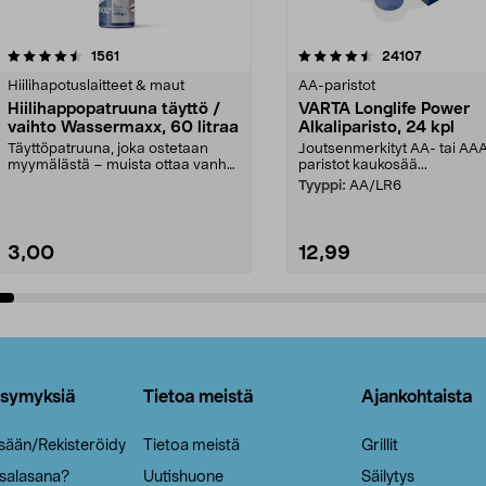
4.5viidestä
arvostelut
4.5viidestä
arvostelut
1561
24107
tähdestä
Hiilihapotuslaitteet & maut
AA-paristot
Hiilihappopatruuna täyttö /
VARTA Longlife Power
vaihto Wassermaxx, 60 litraa
Alkaliparisto, 24 kpl
Täyttöpatruuna, joka ostetaan
Joutsenmerkityt AA- tai AA
myymälästä – muista ottaa vanha
paristot kaukosää...
patruuna mukaasi m...
Tyyppi:
AA/LR6
3,00
12,99
Lisää ostoskoriin
Lisää ostoskoriin
ysymyksiä
Tietoa meistä
Ajankohtaista
isään/Rekisteröidy
Tietoa meistä
Grillit
 salasana?
Uutishuone
Säilytys