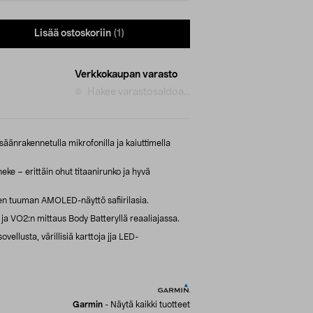
Lisää ostoskoriin
(1)
Verkkokaupan varasto
Hakee varastosaldoa...
isäänrakennetulla mikrofonilla ja kaiuttimella
ke – erittäin ohut titaanirunko ja hyvä
den tuuman AMOLED-näyttö safiirilasia.
 ja VO2:n mittaus Body Batteryllä reaaliajassa.
ovellusta, värillisiä karttoja jja LED-
Garmin
-
Näytä kaikki tuotteet