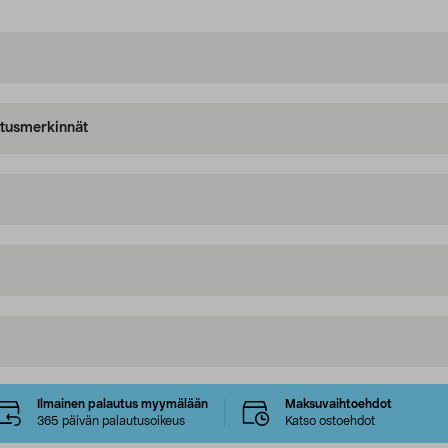
oitusmerkinnät
Ilmainen palautus myymälään
Maksuvaihtoehdot
365 päivän palautusoikeus
Katso ostoehdot