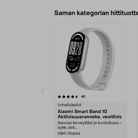
Saman kategorian hittituott
5 viidestä
4.0 viidestä
arvostelut
41
tähdestä
tähdestä
Urheilukellot
Xiaomi Smart Band 10
Aktiivisuusranneke, vesitiivis
Seuraa terveyttäsi ja kuntoiluasi –
syke, ask...
Väri:
Hopea