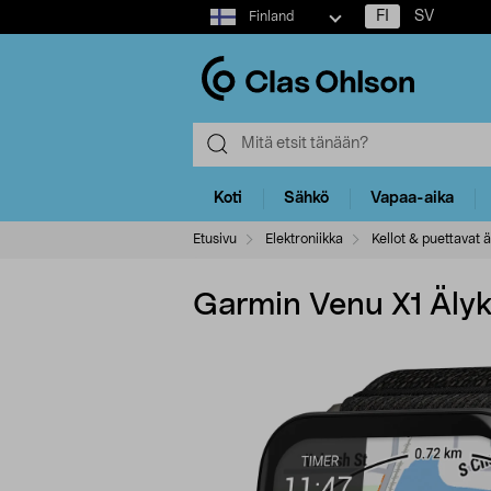
Select
FI
SV
Finland
market
Koti
Sähkö
Vapaa-aika
Etusivu
Elektroniikka
Kellot & puettavat ä
Garmin Venu X1 Älyke