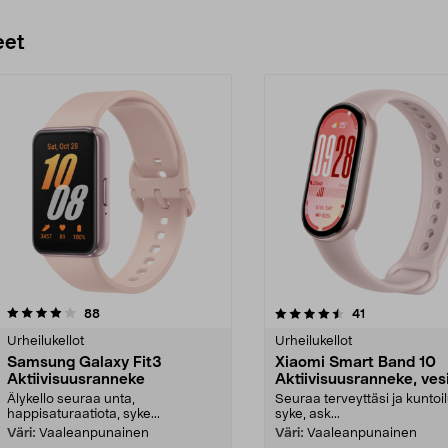
eet
4.5 viidestä
arvostelut
4.5 viidestä
arvostelut
88
41
tähdestä
Urheilukellot
Urheilukellot
Samsung Galaxy Fit3
Xiaomi Smart Band 10
Aktiivisuusranneke
Aktiivisuusranneke, vesi
Älykello seuraa unta,
Seuraa terveyttäsi ja kuntoi
happisaturaatiota, syke...
syke, ask...
Väri:
Vaaleanpunainen
Väri:
Vaaleanpunainen