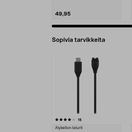
49,95
Sopivia tarvikkeita
0viidestä
4.0viidestä
arvostelut
15
tähdestä
tähdestä
Älykellon laturit