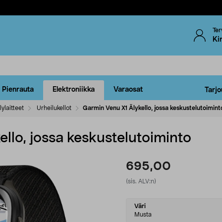
Ter
Ki
Pienrauta
Elektroniikka
Varaosat
Tarjo
lylaitteet
Urheilukellot
Garmin Venu X1 Älykello, jossa keskustelutoimint
llo, jossa keskustelutoiminto
695,00
(sis. ALV:n)
Select
Väri
variant
Musta