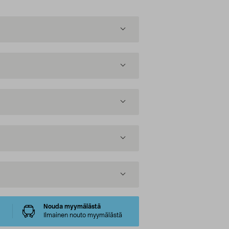
Nouda myymälästä
Ilmainen nouto myymälästä