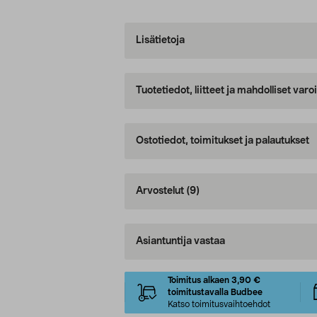
Lisätietoja
Tuotetiedot, liitteet ja mahdolliset var
Ostotiedot, toimitukset ja palautukset
Arvostelut
(9)
Asiantuntija vastaa
Toimitus alkaen 3,90 €
toimitustavalla Budbee
Katso toimitusvaihtoehdot