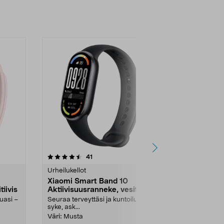
4.0 viidestä
arvostelut
4.0
41
8
tähdestä
tähdestä
Urheilukellot
Urheilukellot
Xiaomi Smart Band 10
Samsung Ga
tiivis
Aktiivisuusranneke, vesitiivis
Aktiivisuus
luasi –
Seuraa terveyttäsi ja kuntoiluasi –
Älykello seur
syke, ask...
happisaturaati
Väri:
Musta
Väri:
Valkoin