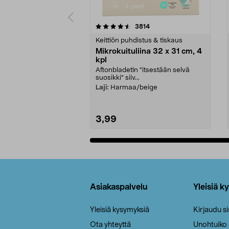
5viidestä
4.5viidestä
arvostelut
3814
tähdestä
tähdestä
Keittiön puhdistus & tiskaus
Mikrokuituliina 32 x 31 cm, 4
kpl
Aftonbladetin "itsestään selvä
suosikki" siiv...
Laji:
Harmaa/beige
3,99
Lisää ostoskoriin
Alatunniste
Asiakaspalvelu
Yleisiä k
Yleisiä kysymyksiä
Kirjaudu s
Ota yhteyttä
Unohtuiko