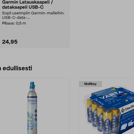
Garmin Latauskaapeli /
datakaapeli USB-C
Sopii useimpiin Garmin-malleihin.
USB-C-data-...
Pituus:
0,5 m
24,95
Lisää ostoskoriin
 edullisesti
Multibuy