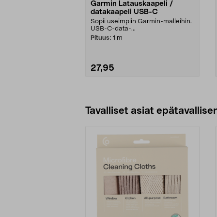
Garmin Latauskaapeli /
datakaapeli USB-C
Sopii useimpiin Garmin-malleihin.
USB-C-data-...
Pituus:
1 m
27,95
Lisää ostoskoriin
Tavalliset asiat epätavallisen