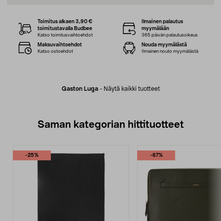
Toimitus alkaen 3,90 €
Ilmainen palautus
toimitustavalla Budbee
myymälään
Katso toimitusvaihtoehdot
365 päivän palautusoikeus
Maksuvaihtoehdot
Nouda myymälästä
Katso ostoehdot
Ilmainen nouto myymälästä
Gaston Luga
-
Näytä kaikki tuotteet
Saman kategorian hittituotteet
-25%
-67%