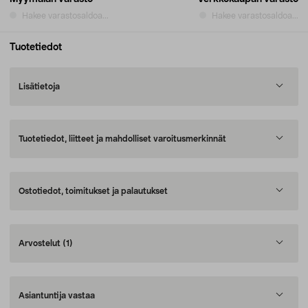
Hakee varastosaldoa...
Hakee varastosaldoa...
Tuotetiedot
Lisätietoja
Tuotetiedot, liitteet ja mahdolliset varoitusmerkinnät
Ostotiedot, toimitukset ja palautukset
Arvostelut
(1)
Asiantuntija vastaa