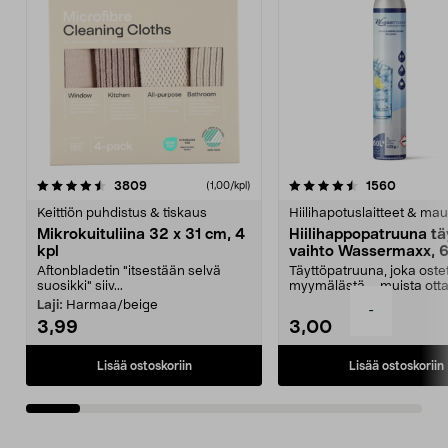
4.5viidestä
arvostelut
4.5viidestä
arvostel
3809
1560
(1,00/kpl)
tähdestä
t
Keittiön puhdistus & tiskaus
Hiilihapotuslaitteet & mau
Mikrokuituliina 32 x 31 cm, 4
Hiilihappopatruuna tä
kpl
vaihto Wassermaxx, 6
Aftonbladetin "itsestään selvä
Täyttöpatruuna, joka ost
suosikki" siiv...
myymälästä – muista ott
patruuna mukaasi m...
Laji:
Harmaa/beige
-
3,99
3,00
Lisää ostoskoriin
Lisää ostoskoriin