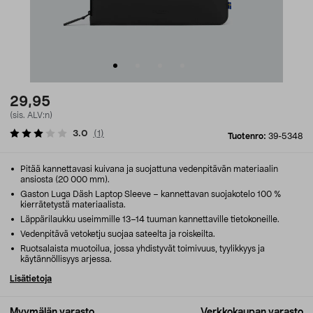
29,95
(sis. ALV:n)
3.0
(
1
)
Tuotenro:
39-5348
Pitää kannettavasi kuivana ja suojattuna vedenpitävän materiaalin
ansiosta (20 000 mm).
Gaston Luga Däsh Laptop Sleeve – kannettavan suojakotelo 100 %
kierrätetystä materiaalista.
Läppärilaukku useimmille 13–14 tuuman kannettaville tietokoneille.
Vedenpitävä vetoketju suojaa sateelta ja roiskeilta.
Ruotsalaista muotoilua, jossa yhdistyvät toimivuus, tyylikkyys ja
käytännöllisyys arjessa.
Lisätietoja
Myymälän varasto
Verkkokaupan varasto