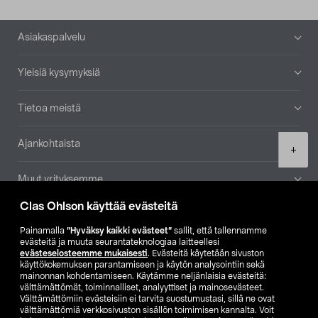
Alatunniste
Asiakaspalvelu
Yleisiä kysymyksiä
Tietoa meistä
Ajankohtaista
Product
+
quantity
Muut yrityksemme
Clas Ohlson käyttää evästeitä
Etsi myymälä
Painamalla
”Hyväksy kaikki evästeet”
sallit, että tallennamme
evästeitä ja muuta seurantateknologiaa laitteellesi
SE
NO
FI
evästeselosteemme mukaisesti
. Evästeitä käytetään sivuston
käyttökokemuksen parantamiseen ja käytön analysointiin sekä
FI
SV
mainonnan kohdentamiseen. Käytämme neljänlaisia evästeitä:
välttämättömät, toiminnalliset, analyyttiset ja mainosevästeet.
Välttämättömiin evästeisiin ei tarvita suostumustasi, sillä ne ovat
välttämättömiä verkkosivuston sisällön toimimisen kannalta. Voit