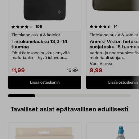
4.5 viidestä
arvostelut
4.0 viidestä
arvostelut
109
14
tähdestä
t
Tietokonelaukut & kotelot
Tietokonelaukut & kotelot
Tietokonelaukku 13,3–14
Anmiki Viktor Tietok
tuumaa
suojatasku 15 tuumaa
yleiskäyttöinen
Ohut tietokonelaukku venyvää
Veden- ja naarmunkestä
materiaalia – hyvä istuvuus.
materiaali suojaa...
Suojus enintään 14 tuu...
Väri:
Vihreä
11,99
9,99
15,99
Lisää ostoskoriin
Lisää ostoskoriin
Tavalliset asiat epätavallisen edullisesti