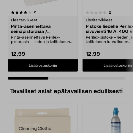
arvostelut
5.0 viidestä
2
arvostelut
0
0.0 viidestä
t
tähdestä
Liesitarvikkeet
Liesitarvikkeet
Pinta-asennettava
Pistoke liedelle Perilex
seinäpistorasia /
sivuvienti 16 A, 400 V
liesipistorasia Perilex 400 V
Pinta-asennettava Perilex-
Perilex-pistoke – lieden ja
pistorasia – lieden ja keittotason
keittotason turvalliseen
kytkentään. Gelian ...
kytkentään. Perilex-pistoke
12,99
12,99
Lisää ostoskoriin
Lisää ostoskoriin
Tavalliset asiat epätavallisen edullisesti