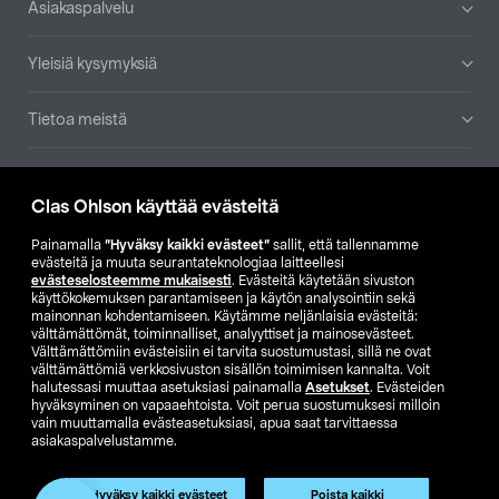
Asiakaspalvelu
Yleisiä kysymyksiä
Tietoa meistä
Ajankohtaista
Clas Ohlson käyttää evästeitä
Muut yrityksemme
Painamalla
”Hyväksy kaikki evästeet”
sallit, että tallennamme
evästeitä ja muuta seurantateknologiaa laitteellesi
evästeselosteemme mukaisesti
. Evästeitä käytetään sivuston
Etsi myymälä
käyttökokemuksen parantamiseen ja käytön analysointiin sekä
mainonnan kohdentamiseen. Käytämme neljänlaisia evästeitä:
välttämättömät, toiminnalliset, analyyttiset ja mainosevästeet.
SE
NO
FI
Välttämättömiin evästeisiin ei tarvita suostumustasi, sillä ne ovat
välttämättömiä verkkosivuston sisällön toimimisen kannalta. Voit
FI
SV
halutessasi muuttaa asetuksiasi painamalla
Asetukset
. Evästeiden
hyväksyminen on vapaaehtoista. Voit perua suostumuksesi milloin
vain muuttamalla evästeasetuksiasi, apua saat tarvittaessa
asiakaspalvelustamme.
Hyväksy kaikki evästeet
Poista kaikki