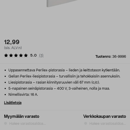
12,99
(sis. ALV:n)
5.0
(
1
)
Tuotenro:
36-9996
Uppasennettava Perilex-pistorasia – lieden ja keittotason kytkentään.
Gelian Perilex-liesipistorasia – turvallisiin ja tehokkaisiin asennuksiin.
Liesipistorasia – rasian kiinnitysruuvien väli 67 mm (c/c).
5-napainen seinäpistorasia – 400 V, 3-vaiheinen, nolla ja maa.
Nimellisvirta: 16 A.
Lisätietoja
Myymälän varasto
Verkkokaupan varasto
Hakee varastosaldoa...
Hakee varastosaldoa...