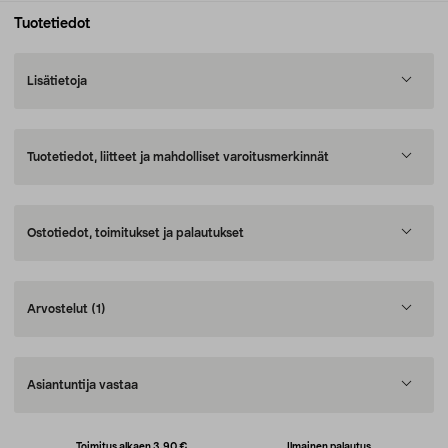
Tuotetiedot
Lisätietoja
Tuotetiedot, liitteet ja mahdolliset varoitusmerkinnät
Ostotiedot, toimitukset ja palautukset
Arvostelut
(1)
Asiantuntija vastaa
Toimitus alkaen 3,90 €
Ilmainen palautus