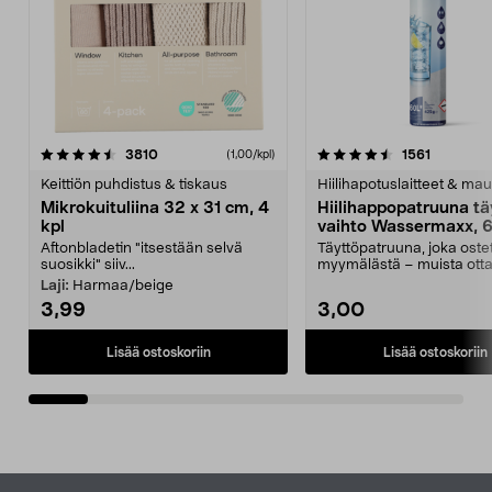
4.5viidestä
arvostelut
4.5viidestä
arvostelu
3810
1561
(1,00/kpl)
tähdestä
t
Keittiön puhdistus & tiskaus
Hiilihapotuslaitteet & mau
Mikrokuituliina 32 x 31 cm, 4
Hiilihappopatruuna tä
kpl
vaihto Wassermaxx, 6
Aftonbladetin "itsestään selvä
Täyttöpatruuna, joka ost
suosikki" siiv...
myymälästä – muista ott
patruuna mukaasi m...
Laji:
Harmaa/beige
3,99
3,00
Lisää ostoskoriin
Lisää ostoskoriin
Alatunniste