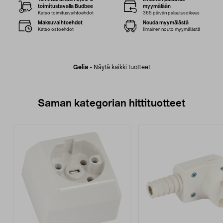
toimitustavalla Budbee
myymälään
Katso toimitusvaihtoehdot
365 päivän palautusoikeus
Maksuvaihtoehdot
Nouda myymälästä
Katso ostoehdot
Ilmainen nouto myymälästä
Gelia
-
Näytä kaikki tuotteet
Saman kategorian hittituotteet