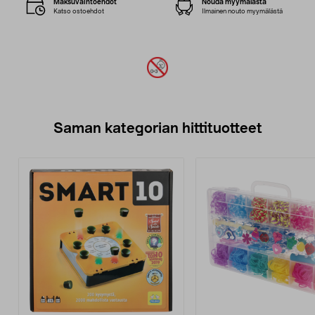
Maksuvaihtoehdot
Nouda myymälästä
Katso ostoehdot
Ilmainen nouto myymälästä
Saman kategorian hittituotteet