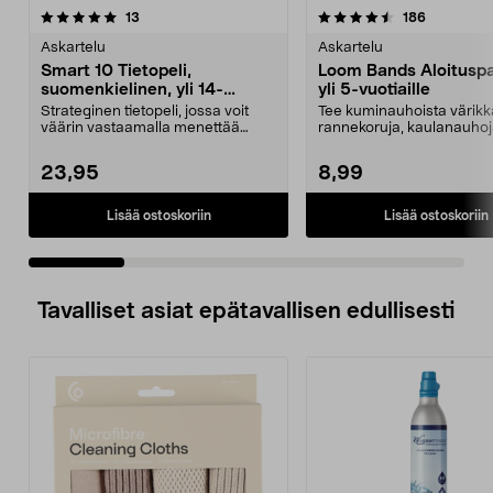
4.5 viidestä
arvostelut
4.5 viidestä
arvostelut
13
186
tähdestä
t
Askartelu
Askartelu
Smart 10 Tietopeli,
Loom Bands Aloitusp
suomenkielinen, yli 14-
yli 5-vuotiaille
vuotiaille
Strateginen tietopeli, jossa voit
Tee kuminauhoista värikk
väärin vastaamalla menettää
rannekoruja, kaulanauhoja
kaiken. Smart 10 -...
hiuslenkkejä. Loom Ba...
23,95
8,99
Lisää ostoskoriin
Lisää ostoskoriin
Tavalliset asiat epätavallisen edullisesti