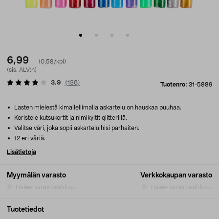
6,99
(0,58/kpl)
(sis. ALV:n)
3.9
(
138
)
Tuotenro:
31-5889
Lasten mielestä kimalleliimalla askartelu on hauskaa puuhaa.
Koristele kutsukortit ja nimikyltit glitterillä.
Valitse väri, joka sopii askarteluihisi parhaiten.
12 eri väriä.
Lisätietoja
Myymälän varasto
Verkkokaupan varasto
Hakee varastosaldoa...
Hakee varastosaldoa...
Tuotetiedot