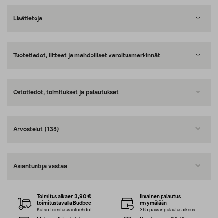
Lisätietoja
Tuotetiedot, liitteet ja mahdolliset varoitusmerkinnät
Ostotiedot, toimitukset ja palautukset
Arvostelut
(138)
Asiantuntija vastaa
Toimitus alkaen 3,90 €
Ilmainen palautus
toimitustavalla Budbee
myymälään
Katso toimitusvaihtoehdot
365 päivän palautusoikeus