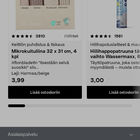
4.5viidestä
arvostelut
4.5viidestä
arvostelu
3810
1561
(1,00/kpl)
tähdestä
t
Keittiön puhdistus & tiskaus
Hiilihapotuslaitteet & mau
Mikrokuituliina 32 x 31 cm, 4
Hiilihappopatruuna tä
kpl
vaihto Wassermaxx, 6
Aftonbladetin "itsestään selvä
Täyttöpatruuna, joka ost
suosikki" siiv...
myymälästä – muista ott
patruuna mukaasi m...
Laji:
Harmaa/beige
3,99
3,00
Lisää ostoskoriin
Lisää ostoskoriin
Alatunniste
Asiakaspalvelu