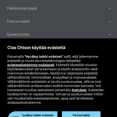
Yleisiä kysymyksiä
Tietoa meistä
Ajankohtaista
Clas Ohlson käyttää evästeitä
Muut yrityksemme
Painamalla
”Hyväksy kaikki evästeet”
sallit, että tallennamme
Etsi myymälä
evästeitä ja muuta seurantateknologiaa laitteellesi
evästeselosteemme mukaisesti
. Evästeitä käytetään sivuston
käyttökokemuksen parantamiseen ja käytön analysointiin sekä
mainonnan kohdentamiseen. Käytämme neljänlaisia evästeitä:
SE
NO
FI
välttämättömät, toiminnalliset, analyyttiset ja mainosevästeet.
Välttämättömiin evästeisiin ei tarvita suostumustasi, sillä ne ovat
FI
SV
välttämättömiä verkkosivuston sisällön toimimisen kannalta. Voit
halutessasi muuttaa asetuksiasi painamalla
Asetukset
. Evästeiden
hyväksyminen on vapaaehtoista. Voit perua suostumuksesi milloin
vain muuttamalla evästeasetuksiasi, apua saat tarvittaessa
asiakaspalvelustamme.
Hyväksy kaikki evästeet
Poista kaikki
Club Clas
Ostoehdot
Tietosuojaseloste