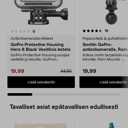
4.5 viidestä
4.0 viidestä
arvostelut
16
arvostelut
0
tähdestä
t
Actionkameratarvikkeet
Popsockets & puhelinteli
GoPro Protective Housing
Sovitin GoPro-
Hero 8 Black Vesitiivis kotelo
actionkameralle, Ram
Mounts
GoPro Protective Housing suojaa
Kokoa omiin tarpeisiisi so
vedeltä ja iskuilta. GoPron
kiinnike. Ram Mounts -
alkuperäinen kuori H...
kiinnitysjärjestelmään, 1":..
19,99
19,99
44,95
Lisää ostoskoriin
Lisää ostoskoriin
Tavalliset asiat epätavallisen edullisesti