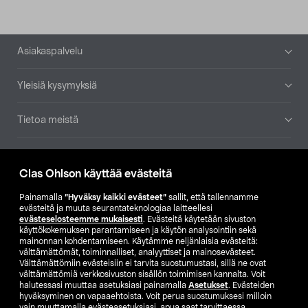
Alatunniste
Asiakaspalvelu
Yleisiä kysymyksiä
Tietoa meistä
Ajankohtaista
Clas Ohlson käyttää evästeitä
Muut yrityksemme
Painamalla
”Hyväksy kaikki evästeet”
sallit, että tallennamme
evästeitä ja muuta seurantateknologiaa laitteellesi
evästeselosteemme mukaisesti
. Evästeitä käytetään sivuston
Etsi myymälä
käyttökokemuksen parantamiseen ja käytön analysointiin sekä
mainonnan kohdentamiseen. Käytämme neljänlaisia evästeitä:
välttämättömät, toiminnalliset, analyyttiset ja mainosevästeet.
SE
NO
FI
Välttämättömiin evästeisiin ei tarvita suostumustasi, sillä ne ovat
välttämättömiä verkkosivuston sisällön toimimisen kannalta. Voit
FI
SV
halutessasi muuttaa asetuksiasi painamalla
Asetukset
. Evästeiden
hyväksyminen on vapaaehtoista. Voit perua suostumuksesi milloin
vain muuttamalla evästeasetuksiasi, apua saat tarvittaessa