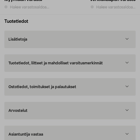
Hakee varastosaldoa...
Hakee varastosaldoa...
Tuotetiedot
Lisätietoja
Tuotetiedot, liitteet ja mahdolliset varoitusmerkinnät
Ostotiedot, toimitukset ja palautukset
Arvostelut
Asiantuntija vastaa