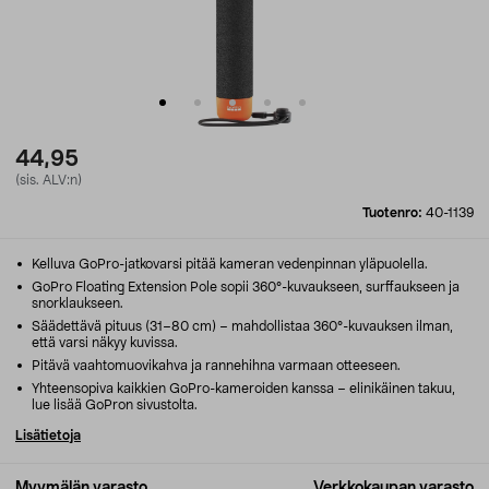
44,95
(sis. ALV:n)
Tuotenro:
40-1139
Kelluva GoPro-jatkovarsi pitää kameran vedenpinnan yläpuolella.
GoPro Floating Extension Pole sopii 360°-kuvaukseen, surffaukseen ja
snorklaukseen.
Säädettävä pituus (31–80 cm) – mahdollistaa 360°-kuvauksen ilman,
että varsi näkyy kuvissa.
Pitävä vaahtomuovikahva ja rannehihna varmaan otteeseen.
Yhteensopiva kaikkien GoPro-kameroiden kanssa – elinikäinen takuu,
lue lisää GoPron sivustolta.
Lisätietoja
Myymälän varasto
Verkkokaupan varasto