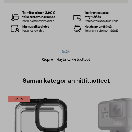
Toimitus alkaen 3,90 €
Ilmainen palautus
toimitustavalla Budbee
myymälään
Katso toimitusvaihtoehdot
365 päivän palautusoikeus
Maksuvaihtoehdot
Nouda myymälästä
Katso ostoehdot
Ilmainen nouto myymälästä
Gopro
-
Näytä kaikki tuotteet
Saman kategorian hittituotteet
-56%