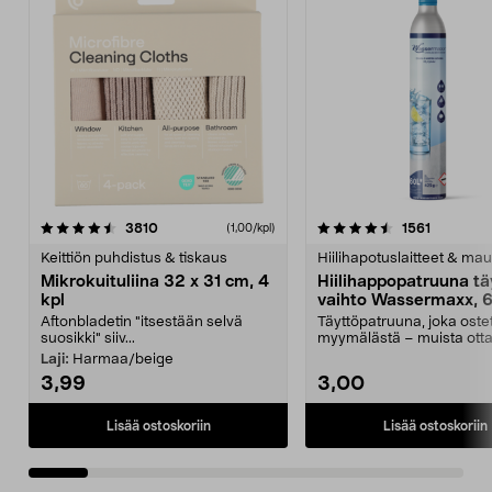
4.5viidestä
arvostelut
4.5viidestä
arvostelu
3810
1561
(1,00/kpl)
tähdestä
t
Keittiön puhdistus & tiskaus
Hiilihapotuslaitteet & mau
Mikrokuituliina 32 x 31 cm, 4
Hiilihappopatruuna tä
kpl
vaihto Wassermaxx, 6
Aftonbladetin "itsestään selvä
Täyttöpatruuna, joka ost
suosikki" siiv...
myymälästä – muista ott
patruuna mukaasi m...
Laji:
Harmaa/beige
3,99
3,00
Lisää ostoskoriin
Lisää ostoskoriin