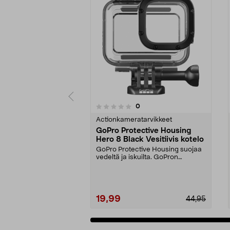
4.5 viidestä
arvostelut
0
0 viidestä
tähdestä
tähdestä
Actionkameratarvikkeet
GoPro Protective Housing
Hero 8 Black Vesitiivis kotelo
GoPro Protective Housing suojaa
vedeltä ja iskuilta. GoPron
alkuperäinen kuori H...
19,99
44,95