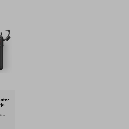
eator
rja
aa
myös