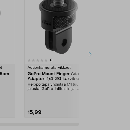
5.0 viidestä
4.5
1
arvostelut
0
tähdestä
tähdestä
et
Actionkameratarvikkeet
Actionkamera
e Ram
GoPro Mount Finger Adapter
DJI Osmo Inv
Adapteri 1/4-20-tarvikkeille
Stick Kit Se
Helppo tapa yhdistää 1/4 tuuman
Kuvaa ajoist
jalustat GoPro-laitteisiin ja -
persoonassa 
"...
tarvikkeisiin. Go...
selfie-keppiä. 
15,99
29,95