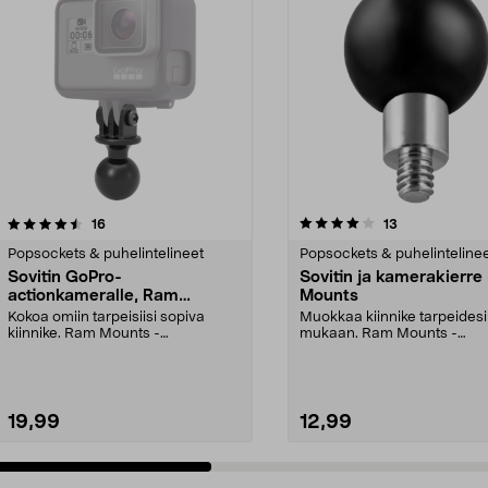
4.0 viidestä
arvostelut
arvostelut
16
13
0.0 viidestä
tähdestä
Popsockets & puhelintelineet
Popsockets & puhelinteline
Sovitin GoPro-
Sovitin ja kamerakierr
actionkameralle, Ram
Mounts
Mounts
Kokoa omiin tarpeisiisi sopiva
Muokkaa kiinnike tarpeidesi
kiinnike. Ram Mounts -
mukaan. Ram Mounts -
kiinnitysjärjestelmään, 1":...
kiinnitysjärjestelmään, jossa 1
19,99
12,99