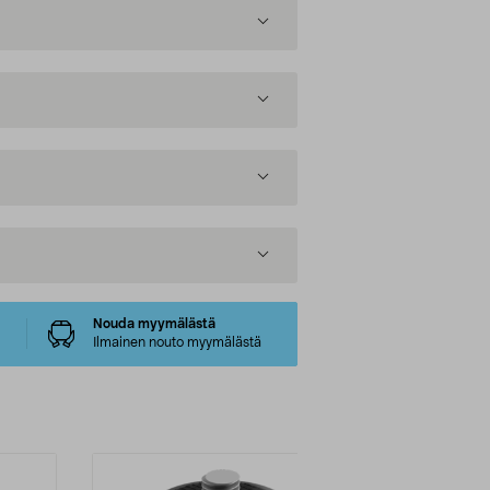
Nouda myymälästä
Ilmainen nouto myymälästä