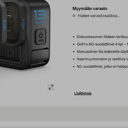
Myymälän varasto
Hakee varastosaldoa...
Elokuvatasoinen liikkeen tarkku
GoPro-ND-suodattimet 4 kpl – 
Manuaalinen tila kokeneille käytt
Naarmuuntumaton ja vesitiivis las
ND-suodattimet, jotka on helppo k
Lisätietoja