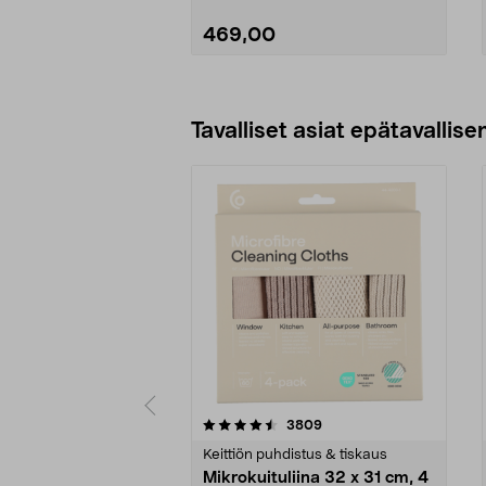
469,00
Lisää ostoskoriin
Tavalliset asiat epätavallisen
5viidestä
4.5viidestä
arvostelut
3809
tähdestä
tähdestä
Keittiön puhdistus & tiskaus
Mikrokuituliina 32 x 31 cm, 4