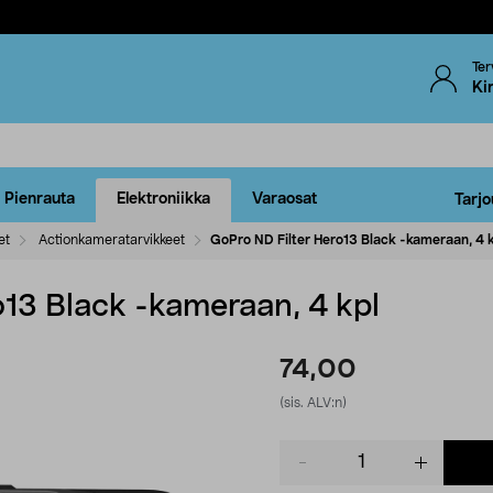
Ter
Ki
Pienrauta
Elektroniikka
Varaosat
Tarjo
et
Actionkameratarvikkeet
GoPro ND Filter Hero13 Black -kameraan, 4 
o13 Black -kameraan, 4 kpl
74,00
(sis. ALV:n)
Product
quantity