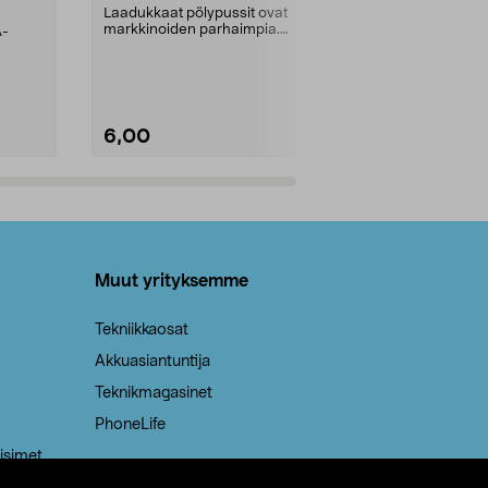
kahvat, 30 l
Laadukkaat pölypussit ovat
markkinoiden parhaimpia.
A-
Testivoittaja 
Kestävä, jopa 50 % suurempi ...
roskapussi u
Roskapussi, jo
6,00
2,00
Lisää ostoskoriin
Lisää
Muut yrityksemme
Tekniikkaosat
Akkuasiantuntija
Teknikmagasinet
PhoneLife
isimet