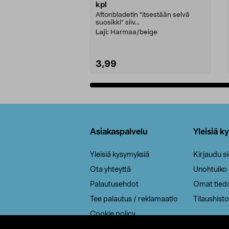
kpl
Aftonbladetin "itsestään selvä
suosikki" siiv...
Laji:
Harmaa/beige
3,99
Lisää ostoskoriin
Alatunniste
Asiakaspalvelu
Yleisiä k
Yleisiä kysymyksiä
Kirjaudu s
Ota yhteyttä
Unohtuiko
Palautusehdot
Omat tied
Tee palautus / reklamaatio
Tilaushisto
Cookie policy
Toimitustavat