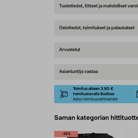
Tuotetiedot, liitteet ja mahdolliset var
Ostotiedot, toimitukset ja palautukset
Arvostelut
Asiantuntija vastaa
Toimitus alkaen 3,90 €
toimitustavalla Budbee
Katso toimitusvaihtoehdot
Saman kategorian hittituott
-56%