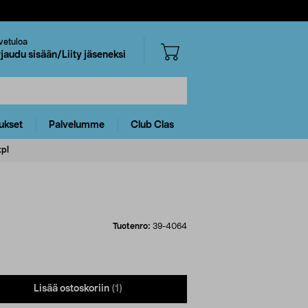
vetuloa
rjaudu sisään/Liity jäseneksi
ukset
Palvelumme
Club Clas
kpl
Tuotenro:
39-4064
Lisää ostoskoriin
(1)