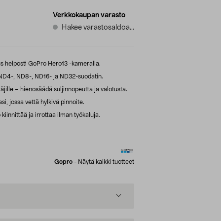
Verkkokaupan varasto
Hakee varastosaldoa...
us helposti GoPro Hero13 -kameralla.
ND4-, ND8-, ND16- ja ND32-suodatin.
äjille – hienosäädä suljinnopeutta ja valotusta.
i, jossa vettä hylkivä pinnoite.
iinnittää ja irrottaa ilman työkaluja.
Gopro
-
Näytä kaikki tuotteet