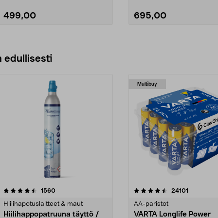
499,00
695,00
Lisää ostoskoriin
Lisää ostoskoriin
 edullisesti
Multibuy
4.5viidestä
arvostelut
4.5viidestä
arvostelut
1560
24101
tähdestä
Hiilihapotuslaitteet & maut
AA-paristot
Hiilihappopatruuna täyttö /
VARTA Longlife Power