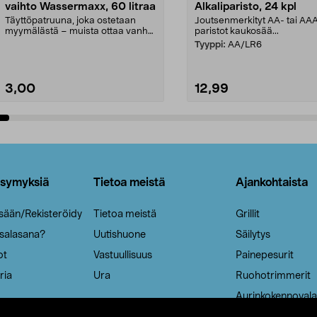
vaihto Wassermaxx, 60 litraa
Alkaliparisto, 24 kpl
Täyttöpatruuna, joka ostetaan
Joutsenmerkityt AA- tai AA
myymälästä – muista ottaa vanha
paristot kaukosää...
patruuna mukaasi m...
Tyyppi:
AA/LR6
3,00
12,99
Lisää ostoskoriin
Lisää ostoskoriin
ysymyksiä
Tietoa meistä
Ajankohtaista
isään/Rekisteröidy
Tietoa meistä
Grillit
 salasana?
Uutishuone
Säilytys
ot
Vastuullisuus
Painepesurit
ria
Ura
Ruohotrimmerit
Aurinkokennovala