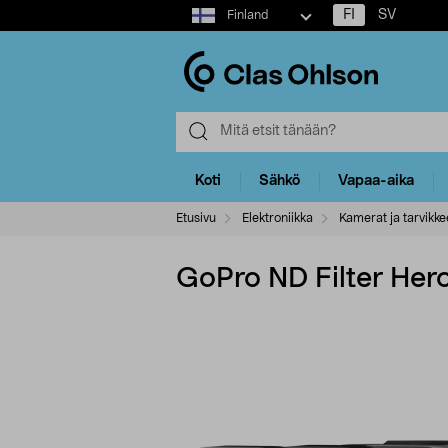
Select
FI
SV
Finland
market
Koti
Sähkö
Vapaa-aika
Etusivu
Elektroniikka
Kamerat ja tarvikke
GoPro ND Filter Her