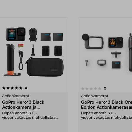
arvostelut
4
arvostelut
0
0.0 viidestä
tähdestä
Actionkamerat
Actionkamerat
GoPro Hero13 Black
GoPro Hero13 Black Cr
Actionkamera ja
Edition Actionkamerasa
tarvikepaketti
HyperSmooth 6.0 -
HyperSmooth 6.0 -
videonvakautus mahdollistaa
videonvakautus mahdollist
keskeytyksettömän kuvan myös
keskeytyksettömän kuvan 
liikke...
liikke...