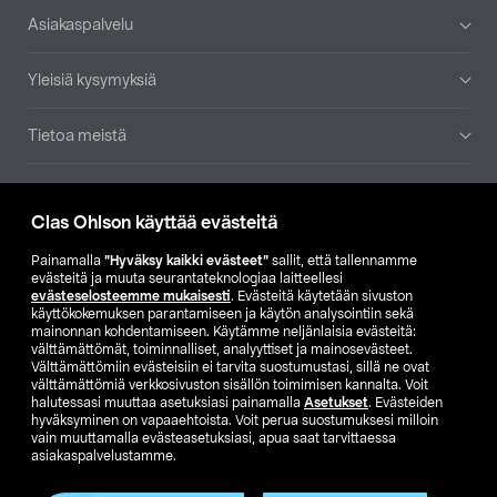
Alatunniste
Asiakaspalvelu
Yleisiä kysymyksiä
Tietoa meistä
Ajankohtaista
Clas Ohlson käyttää evästeitä
Muut yrityksemme
Painamalla
”Hyväksy kaikki evästeet”
sallit, että tallennamme
evästeitä ja muuta seurantateknologiaa laitteellesi
evästeselosteemme mukaisesti
. Evästeitä käytetään sivuston
Etsi myymälä
käyttökokemuksen parantamiseen ja käytön analysointiin sekä
mainonnan kohdentamiseen. Käytämme neljänlaisia evästeitä:
välttämättömät, toiminnalliset, analyyttiset ja mainosevästeet.
SE
NO
FI
Välttämättömiin evästeisiin ei tarvita suostumustasi, sillä ne ovat
välttämättömiä verkkosivuston sisällön toimimisen kannalta. Voit
FI
SV
halutessasi muuttaa asetuksiasi painamalla
Asetukset
. Evästeiden
hyväksyminen on vapaaehtoista. Voit perua suostumuksesi milloin
vain muuttamalla evästeasetuksiasi, apua saat tarvittaessa
asiakaspalvelustamme.