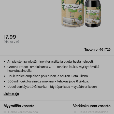
17,99
(sis. ALV:n)
Tuotenro:
46-1729
Ampiaisten pyydystäminen terassilta ja puutarhasta helposti.
Green Protect -ampiaisansa GP – tehokas loukku myrkyttömällä
houkutusaineella.
Houkuttelee ampiaisen pois ruoan ja seuran luota ulkona.
500 ml houkutusainetta mukana – tehokas jopa 6 viikkoa.
Uudelleenkäytettävä loukku – täyttöpakkaus myydään erikseen.
Lisätietoja
Myymälän varasto
Verkkokaupan varasto
Hakee varastosaldoa...
Hakee varastosaldoa...