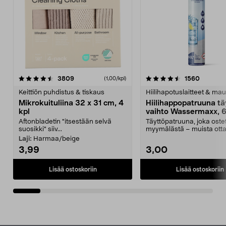
4.5viidestä
arvostelut
4.5viidestä
arvostel
3809
1560
(1,00/kpl)
tähdestä
t
Keittiön puhdistus & tiskaus
Hiilihapotuslaitteet & mau
Mikrokuituliina 32 x 31 cm, 4
Hiilihappopatruuna tä
kpl
vaihto Wassermaxx, 6
Aftonbladetin "itsestään selvä
Täyttöpatruuna, joka ost
suosikki" siiv...
myymälästä – muista ott
patruuna mukaasi m...
Laji:
Harmaa/beige
3,99
3,00
Lisää ostoskoriin
Lisää ostoskoriin