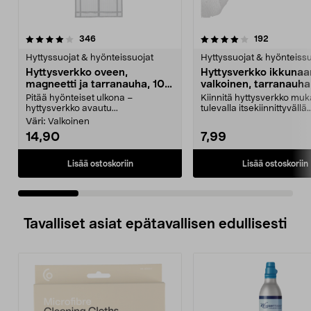
4.0 viidestä
arvostelut
4.0 viidestä
arvostelut
346
192
tähdestä
t
Hyttyssuojat & hyönteissuojat
Hyttyssuojat & hyönteissu
Hyttysverkko oveen,
Hyttysverkko ikkunaa
magneetti ja tarranauha, 100
valkoinen, tarranauha
x 220 cm
150 cm
Pitää hyönteiset ulkona –
Kiinnitä hyttysverkko mu
hyttysverkko avautu...
tulevalla itsekiinnittyvällä
tarranauhalla. Hyttysv...
Väri:
Valkoinen
14,90
7,99
Lisää ostoskoriin
Lisää ostoskoriin
Tavalliset asiat epätavallisen edullisesti