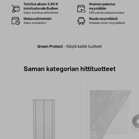
Toimitus alkaen 3,90 €
Ilmainen palautus
toimitustavalla Budbee
myymälään
Katso toimitusvaihtoehdot
365 päivän palautusoikeus
Maksuvaihtoehdot
Nouda myymälästä
Katso ostoehdot
Ilmainen nouto myymälästä
Green Protect
-
Näytä kaikki tuotteet
Saman kategorian hittituotteet