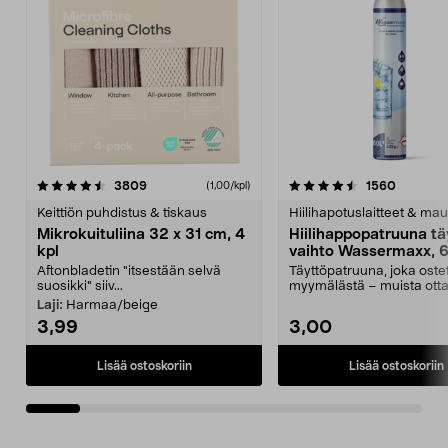
4.5viidestä
arvostelut
4.5viidestä
arvostel
3809
1560
(1,00/kpl)
tähdestä
t
Keittiön puhdistus & tiskaus
Hiilihapotuslaitteet & mau
Mikrokuituliina 32 x 31 cm, 4
Hiilihappopatruuna tä
kpl
vaihto Wassermaxx, 6
Aftonbladetin "itsestään selvä
Täyttöpatruuna, joka ost
suosikki" siiv...
myymälästä – muista ott
patruuna mukaasi m...
Laji:
Harmaa/beige
3,99
3,00
Lisää ostoskoriin
Lisää ostoskoriin