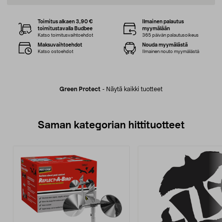
Toimitus alkaen 3,90 €
Ilmainen palautus
toimitustavalla Budbee
myymälään
Katso toimitusvaihtoehdot
365 päivän palautusoikeus
Maksuvaihtoehdot
Nouda myymälästä
Katso ostoehdot
Ilmainen nouto myymälästä
Green Protect
-
Näytä kaikki tuotteet
Saman kategorian hittituotteet