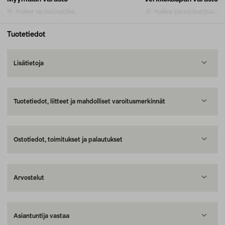
Hakee varastosaldoa...
Hakee varastosaldoa...
Tuotetiedot
Lisätietoja
Tuotetiedot, liitteet ja mahdolliset varoitusmerkinnät
Ostotiedot, toimitukset ja palautukset
Arvostelut
Asiantuntija vastaa