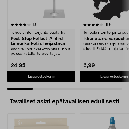
4.0 viidestä
arvostelut
3.0 viidestä
arvostelut
12
119
tähdestä
t
Tuhoeläinten torjunta puutarha
Tuhoeläinten torjunta pu
Pest-Stop Reflect-A-Bird
Ikkunatarra varpush
Linnunkarkotin, heijastava
Säänkestävä varpushau
siluetti. Estää lintuja len
Pyörivä linnunkarkotin pitää linnut
ikkunoihin kasvihuon...
poissa katolta, terassilta ja
puutarhasta. P...
24,95
6,99
Lisää ostoskoriin
Lisää ostoskoriin
Tavalliset asiat epätavallisen edullisesti