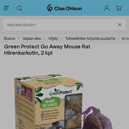
Etusivu
Vapaa-aika
Viljely
Tuhoeläinten torjunta puutarha
Gree
Green Protect Go Away Mouse Rat
Hiirenkarkotin, 2 kpl