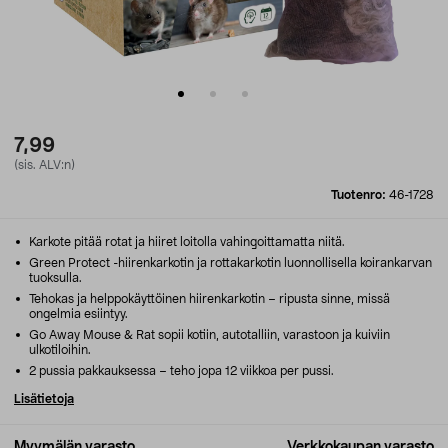
7,99
(sis. ALV:n)
Tuotenro:
46-1728
Karkote pitää rotat ja hiiret loitolla vahingoittamatta niitä.
Green Protect -hiirenkarkotin ja rottakarkotin luonnollisella koirankarvan
tuoksulla.
Tehokas ja helppokäyttöinen hiirenkarkotin – ripusta sinne, missä
ongelmia esiintyy.
Go Away Mouse & Rat sopii kotiin, autotalliin, varastoon ja kuiviin
ulkotiloihin.
2 pussia pakkauksessa – teho jopa 12 viikkoa per pussi.
Lisätietoja
Myymälän varasto
Verkkokaupan varasto