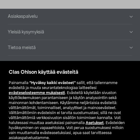
Alatunniste
Asiakaspalvelu
Yleisiä kysymyksiä
Tietoa meistä
Ajankohtaista
Clas Ohlson käyttää evästeitä
Muut yrityksemme
Painamalla
”Hyväksy kaikki evästeet”
sallit, että tallennamme
evästeitä ja muuta seurantateknologiaa laitteellesi
evästeselosteemme mukaisesti
. Evästeitä käytetään sivuston
Etsi myymälä
käyttökokemuksen parantamiseen ja käytön analysointiin sekä
mainonnan kohdentamiseen. Käytämme neljänlaisia evästeitä:
välttämättömät, toiminnalliset, analyyttiset ja mainosevästeet.
SE
NO
FI
Välttämättömiin evästeisiin ei tarvita suostumustasi, sillä ne ovat
välttämättömiä verkkosivuston sisällön toimimisen kannalta. Voit
FI
SV
halutessasi muuttaa asetuksiasi painamalla
Asetukset
. Evästeiden
hyväksyminen on vapaaehtoista. Voit perua suostumuksesi milloin
vain muuttamalla evästeasetuksiasi, apua saat tarvittaessa
asiakaspalvelustamme.