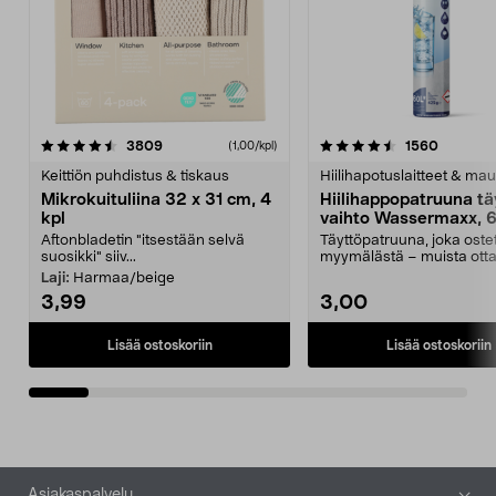
4.5viidestä
arvostelut
4.5viidestä
arvostel
3809
1560
(1,00/kpl)
tähdestä
t
Keittiön puhdistus & tiskaus
Hiilihapotuslaitteet & mau
Mikrokuituliina 32 x 31 cm, 4
Hiilihappopatruuna tä
kpl
vaihto Wassermaxx, 6
Aftonbladetin "itsestään selvä
Täyttöpatruuna, joka ost
suosikki" siiv...
myymälästä – muista ott
patruuna mukaasi m...
Laji:
Harmaa/beige
3,99
3,00
Lisää ostoskoriin
Lisää ostoskoriin
Alatunniste
Asiakaspalvelu