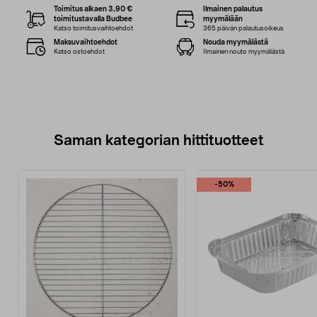
Toimitus alkaen 3,90 €
Ilmainen palautus
toimitustavalla Budbee
myymälään
Katso toimitusvaihtoehdot
365 päivän palautusoikeus
Maksuvaihtoehdot
Nouda myymälästä
Katso ostoehdot
Ilmainen nouto myymälästä
Saman kategorian hittituotteet
-50%