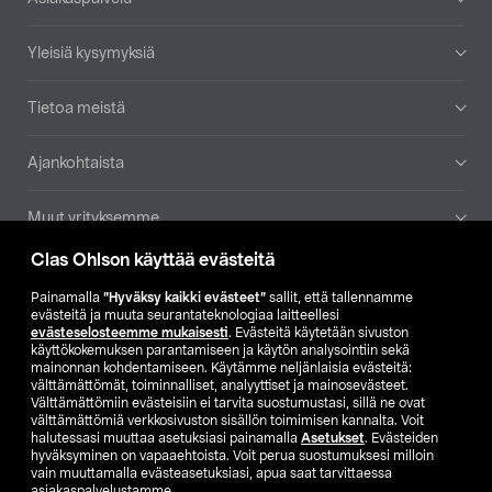
Yleisiä kysymyksiä
Tietoa meistä
Ajankohtaista
Muut yrityksemme
Clas Ohlson käyttää evästeitä
Etsi myymälä
Painamalla
”Hyväksy kaikki evästeet”
sallit, että tallennamme
evästeitä ja muuta seurantateknologiaa laitteellesi
SE
NO
FI
evästeselosteemme mukaisesti
. Evästeitä käytetään sivuston
käyttökokemuksen parantamiseen ja käytön analysointiin sekä
FI
SV
mainonnan kohdentamiseen. Käytämme neljänlaisia evästeitä:
välttämättömät, toiminnalliset, analyyttiset ja mainosevästeet.
Välttämättömiin evästeisiin ei tarvita suostumustasi, sillä ne ovat
välttämättömiä verkkosivuston sisällön toimimisen kannalta. Voit
halutessasi muuttaa asetuksiasi painamalla
Asetukset
. Evästeiden
hyväksyminen on vapaaehtoista. Voit perua suostumuksesi milloin
vain muuttamalla evästeasetuksiasi, apua saat tarvittaessa
asiakaspalvelustamme.