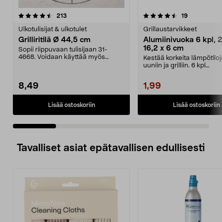
4.5 viidestä
arvostelut
4.5 viidestä
arvostelut
213
19
tähdestä
t
Ulkotulisijat & ulkotulet
Grillaustarvikkeet
Grilliritilä Ø 44,5 cm
Alumiinivuoka 6 kpl, 2
16,2 x 6 cm
Sopii riippuvaan tulisijaan 31-
4668. Voidaan käyttää myös
Kestää korkeita lämpötiloj
pallogrilleissä. Grill...
uuniin ja grilliin. 6 kpl
alumiinivuokia lei...
8,49
1,99
Lisää ostoskoriin
Lisää ostoskoriin
Tavalliset asiat epätavallisen edullisesti