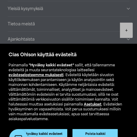
Yleisiä kysymyksiä
Tietoa meistä
Product
+
quantity
Ajankohtaista
Clas Ohlson käyttää evästeitä
Muut yrityksemme
Painamalla
”Hyväksy kaikki evästeet”
sallit, että tallennamme
Etsi myymälä
evästeitä ja muuta seurantateknologiaa laitteellesi
evästeselosteemme mukaisesti
. Evästeitä käytetään sivuston
käyttökokemuksen parantamiseen ja käytön analysointiin sekä
mainonnan kohdentamiseen. Käytämme neljänlaisia evästeitä:
SE
NO
FI
välttämättömät, toiminnalliset, analyyttiset ja mainosevästeet.
Välttämättömiin evästeisiin ei tarvita suostumustasi, sillä ne ovat
FI
SV
välttämättömiä verkkosivuston sisällön toimimisen kannalta. Voit
halutessasi muuttaa asetuksiasi painamalla
Asetukset
. Evästeiden
hyväksyminen on vapaaehtoista. Voit perua suostumuksesi milloin
vain muuttamalla evästeasetuksiasi, apua saat tarvittaessa
asiakaspalvelustamme.
Hyväksy kaikki evästeet
Poista kaikki
Club Clas
Ostoehdot
Tietosuojaseloste
Lisää ostoskoriin
(1)