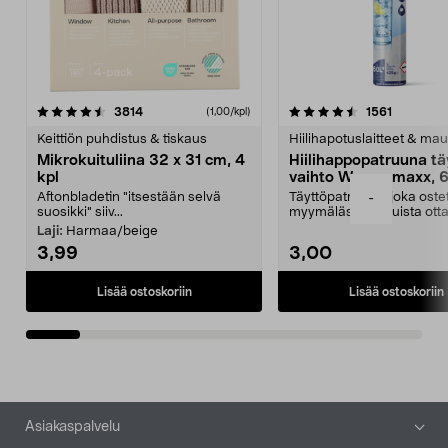
4.5viidestä
arvostelut
4.5viidestä
arvostelu
3814
1561
(1,00/kpl)
tähdestä
t
Keittiön puhdistus & tiskaus
Hiilihapotuslaitteet & mau
Mikrokuituliina 32 x 31 cm, 4
Hiilihappopatruuna tä
kpl
vaihto Wassermaxx, 6
Aftonbladetin "itsestään selvä
Täyttöpatruuna, joka ost
-
suosikki" siiv...
myymälästä – muista ott
patruuna mukaasi m...
Laji:
Harmaa/beige
3,99
3,00
Lisää ostoskoriin
Lisää ostoskoriin
Alatunniste
Asiakaspalvelu