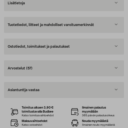
Lisätietoja
Tuotetiedot, liitteet ja mahdolliset varoitusmerkinnät
Ostotiedot, toimitukset ja palautukset
Arvostelut
(57)
Asiantuntija vastaa
Toimitus alkaen 3,90 €
Ilmainen palautus
toimitustavalla Budbee
myymälään
Katso toimitusvaihtoehdot
365 päivän palautusoikeus
Maksuvaihtoehdot
Nouda myymälästä
Katso ostoehdot
Ilmainen nouto myymälästä