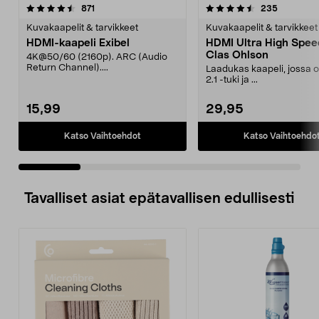
4.5 viidestä
arvostelut
4.0 viidestä
arvostelut
871
235
tähdestä
t
Kuvakaapelit & tarvikkeet
Kuvakaapelit & tarvikkeet
HDMI-kaapeli Exibel
HDMI Ultra High Spe
Clas Ohlson
4K@50/60 (2160p). ARC (Audio
Return Channel)....
Laadukas kaapeli, jossa
2.1 -tuki ja ...
15,99
29,95
Katso Vaihtoehdot
Katso Vaihtoehdo
Tavalliset asiat epätavallisen edullisesti