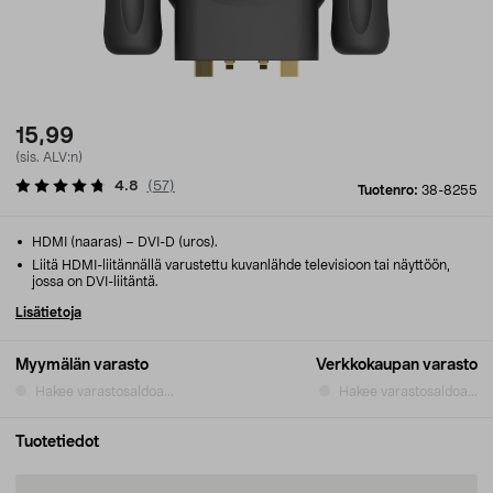
15,99
(sis. ALV:n)
4.8
(
57
)
Tuotenro:
38-8255
HDMI (naaras) – DVI-D (uros).
Liitä HDMI-liitännällä varustettu kuvanlähde televisioon tai näyttöön,
jossa on DVI-liitäntä.
Lisätietoja
Myymälän varasto
Verkkokaupan varasto
Hakee varastosaldoa...
Hakee varastosaldoa...
Tuotetiedot