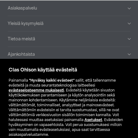
Alatunniste
Asiakaspalvelu
Yleisiä kysymyksiä
Tietoa meistä
Ajankohtaista
Clas Ohlson käyttää evästeitä
Muut yrityksemme
Painamalla
”Hyväksy kaikki evästeet”
sallit, että tallennamme
Etsi myymälä
evästeitä ja muuta seurantateknologiaa laitteellesi
evästeselosteemme mukaisesti
. Evästeitä käytetään sivuston
käyttökokemuksen parantamiseen ja käytön analysointiin sekä
mainonnan kohdentamiseen. Käytämme neljänlaisia evästeitä:
SE
NO
FI
välttämättömät, toiminnalliset, analyyttiset ja mainosevästeet.
Välttämättömiin evästeisiin ei tarvita suostumustasi, sillä ne ovat
FI
SV
välttämättömiä verkkosivuston sisällön toimimisen kannalta. Voit
halutessasi muuttaa asetuksiasi painamalla
Asetukset
. Evästeiden
hyväksyminen on vapaaehtoista. Voit perua suostumuksesi milloin
vain muuttamalla evästeasetuksiasi, apua saat tarvittaessa
asiakaspalvelustamme.