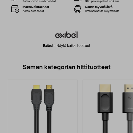
Katso toimitusvaihtoehdot
365 päivän palautusoikeus
Maksuvaihtoehdot
Nouda myymälästä
Katso ostoehdot
Ilmainen nouto myymälästä
Exibel
-
Näytä kaikki tuotteet
Saman kategorian hittituotteet