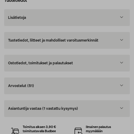
Tuotetiedot
Lisätietoja
Tuotetiedot, liitteet ja mahdolliset varoitusmerkinnät
Ostotiedot, toimitukset ja palautukset
Arvostelut
(51)
Asiantuntija vastaa
(1 vastattu kysymys)
Toimitus alkaen 3,90 €
Ilmainen palautus
toimitustavalla Budbee
myymälään