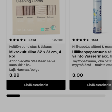
4.5viidestä
arvostelut
4.5viidestä
arvostelu
3810
1561
(1,00/kpl)
tähdestä
t
Keittiön puhdistus & tiskaus
Hiilihapotuslaitteet & mau
Mikrokuituliina 32 x 31 cm, 4
Hiilihappopatruuna tä
kpl
vaihto Wassermaxx, 6
Aftonbladetin "itsestään selvä
Täyttöpatruuna, joka ost
suosikki" siiv...
myymälästä – muista ott
patruuna mukaasi m...
Laji:
Harmaa/beige
3,99
3,00
Lisää ostoskoriin
Lisää ostoskoriin