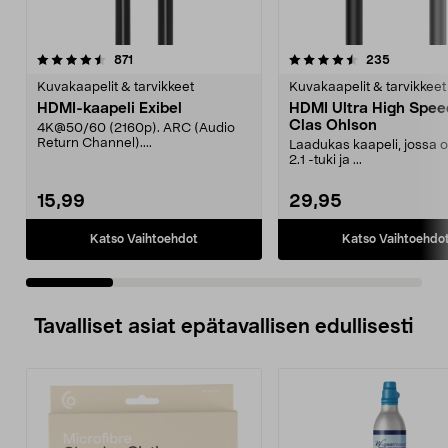
4.5 viidestä
arvostelut
4.0 viidestä
arvostelut
871
235
tähdestä
t
Kuvakaapelit & tarvikkeet
Kuvakaapelit & tarvikkeet
HDMI-kaapeli Exibel
HDMI Ultra High Spe
Clas Ohlson
4K@50/60 (2160p). ARC (Audio
Return Channel)....
Laadukas kaapeli, jossa
2.1 -tuki ja ...
15,99
29,95
Katso Vaihtoehdot
Katso Vaihtoehdo
Tavalliset asiat epätavallisen edullisesti