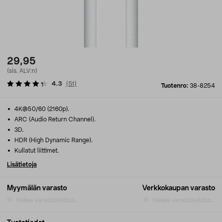
29,95
(sis. ALV:n)
4.3
(
51
)
Tuotenro:
38-8254
4K@50/60 (2160p).
ARC (Audio Return Channel).
3D.
HDR (High Dynamic Range).
Kullatut liittimet.
Lisätietoja
Myymälän varasto
Verkkokaupan varasto
Hakee varastosaldoa...
Hakee varastosaldoa...