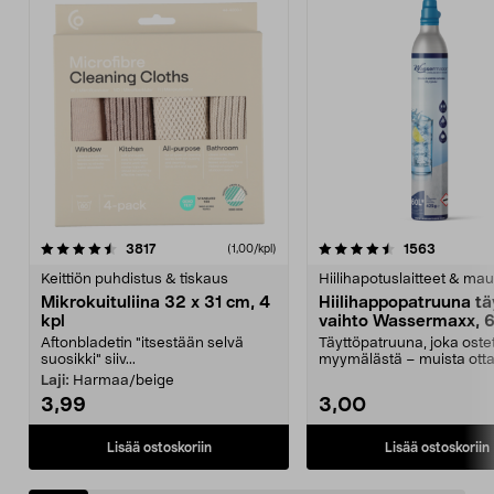
4.5viidestä
arvostelut
4.5viidestä
arvostelu
3817
1563
(1,00/kpl)
tähdestä
t
Keittiön puhdistus & tiskaus
Hiilihapotuslaitteet & mau
Mikrokuituliina 32 x 31 cm, 4
Hiilihappopatruuna tä
kpl
vaihto Wassermaxx, 6
Aftonbladetin "itsestään selvä
Täyttöpatruuna, joka ost
suosikki" siiv...
myymälästä – muista ott
patruuna mukaasi m...
Laji:
Harmaa/beige
3,99
3,00
Lisää ostoskoriin
Lisää ostoskoriin