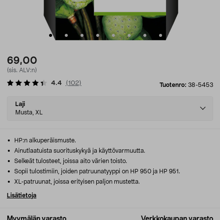
69,00
(sis. ALV:n)
4.4
(
102
)
Tuotenro:
38-5453
Select
Laji
variant
Musta, XL
HP:n alkuperäismuste.
Ainutlaatuista suorituskykyä ja käyttövarmuutta.
Selkeät tulosteet, joissa aito värien toisto.
Sopii tulostimiin, joiden patruunatyyppi on HP 950 ja HP 951.
XL-patruunat, joissa erityisen paljon mustetta.
Lisätietoja
Myymälän varasto
Verkkokaupan varasto