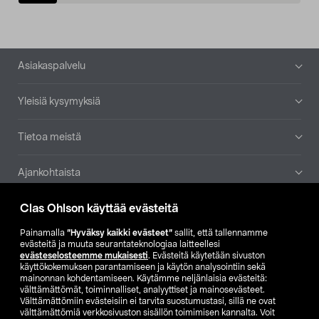
Alatunniste
Asiakaspalvelu
Yleisiä kysymyksiä
Tietoa meistä
Ajankohtaista
Clas Ohlson käyttää evästeitä
Muut yrityksemme
Painamalla
”Hyväksy kaikki evästeet”
sallit, että tallennamme
Etsi myymälä
evästeitä ja muuta seurantateknologiaa laitteellesi
evästeselosteemme mukaisesti
. Evästeitä käytetään sivuston
käyttökokemuksen parantamiseen ja käytön analysointiin sekä
mainonnan kohdentamiseen. Käytämme neljänlaisia evästeitä:
SE
NO
FI
välttämättömät, toiminnalliset, analyyttiset ja mainosevästeet.
Välttämättömiin evästeisiin ei tarvita suostumustasi, sillä ne ovat
FI
SV
välttämättömiä verkkosivuston sisällön toimimisen kannalta. Voit