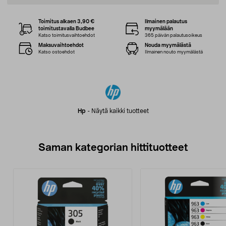
Toimitus alkaen 3,90 €
Ilmainen palautus
toimitustavalla Budbee
myymälään
Katso toimitusvaihtoehdot
365 päivän palautusoikeus
Maksuvaihtoehdot
Nouda myymälästä
Katso ostoehdot
Ilmainen nouto myymälästä
Hp
-
Näytä kaikki tuotteet
Saman kategorian hittituotteet