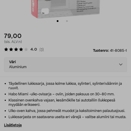
79,00
(sis. ALV:n)
4.0
(
1
)
Tuotenro:
41-8085-1
Select
Väri
variant
Aluminium
Täydellinen lukkosarja, jossa kolme lukkoa, sylinteri, sylinteriväännin ja
ruuvit.
Habo Miami -ulko-ovisarja – oviin, joiden paksuus on 30–80 mm.
Klassinen ovenkahva vajaan, kesämökille tai autotalliin (lukkopesä
myydään erikseen).
Ulko-oven kahva, jossa pehmeät muodot ja kaksitoiminen palautusjousi.
Lukkosarjasta on saatavana useita eri värejä – valitse alumiini tai musta.
Lisätietoja