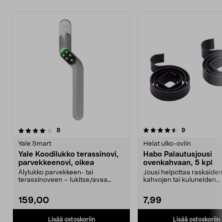
4.5 viidestä
arvostelut
4.5 viidestä
arvostelut
8
9
tähdestä
t
Yale Smart
Helat ulko-oviin
Yale Koodilukko terassinovi,
Habo Palautusjousi
parvekkeenovi, oikea
ovenkahvaan, 5 kpl
Älylukko parvekkeen- tai
Jousi helpottaa raskaide
terassinoveen – lukitse/avaa
kahvojen tai kuluneiden
koodilla tai sovelluksen k...
lukkorunkojen käyttöä. Ha
159,00
7,99
Lisää ostoskoriin
Lisää ostoskoriin