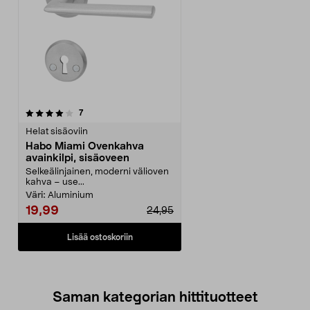
arvostelut
7
Helat sisäoviin
Habo Miami Ovenkahva
avainkilpi, sisäoveen
Selkeälinjainen, moderni välioven
kahva – use...
Väri:
Aluminium
19,99
24,95
Lisää ostoskoriin
Saman kategorian hittituotteet