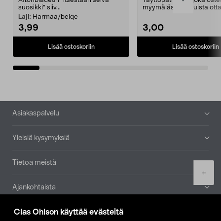
Aftonbladetin "itsestään selvä
Täyttöpatruuna, joka ost
-
suosikki" siiv...
myymälästä – muista ott
patruuna mukaasi m...
Laji:
Harmaa/beige
3,99
3,00
Lisää ostoskoriin
Lisää ostoskoriin
Alatunniste
Asiakaspalvelu
Yleisiä kysymyksiä
Tietoa meistä
Product
+
quantity
Ajankohtaista
Clas Ohlson käyttää evästeitä
Muut yrityksemme