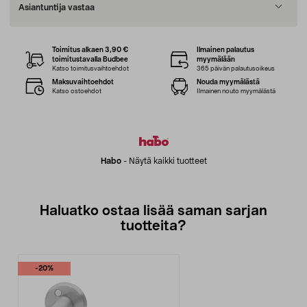
Asiantuntija vastaa
Toimitus alkaen 3,90 €
Ilmainen palautus
toimitustavalla Budbee
myymälään
Katso toimitusvaihtoehdot
365 päivän palautusoikeus
Maksuvaihtoehdot
Nouda myymälästä
Katso ostoehdot
Ilmainen nouto myymälästä
Habo
-
Näytä kaikki tuotteet
Haluatko ostaa lisää saman sarjan
tuotteita?
-20%