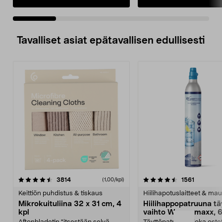
Tavalliset asiat epätavallisen edullisesti
4.5viidestä
arvostelut
4.5viidestä
arvostelu
3814
1561
(1,00/kpl)
tähdestä
t
Keittiön puhdistus & tiskaus
Hiilihapotuslaitteet & mau
Mikrokuituliina 32 x 31 cm, 4
Hiilihappopatruuna tä
kpl
vaihto Wassermaxx, 6