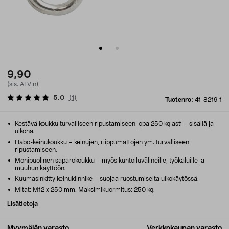
9,90
(sis. ALV:n)
5.0
(
1
)
Tuotenro:
41-8219-1
Kestävä koukku turvalliseen ripustamiseen jopa 250 kg asti – sisällä ja
ulkona.
Habo-keinukoukku – keinujen, riippumattojen ym. turvalliseen
ripustamiseen.
Monipuolinen saparokoukku – myös kuntoiluvälineille, työkaluille ja
muuhun käyttöön.
Kuumasinkitty keinukiinnike – suojaa ruostumiselta ulkokäytössä.
Mitat: M12 x 250 mm. Maksimikuormitus: 250 kg.
Lisätietoja
Myymälän varasto
Verkkokaupan varasto