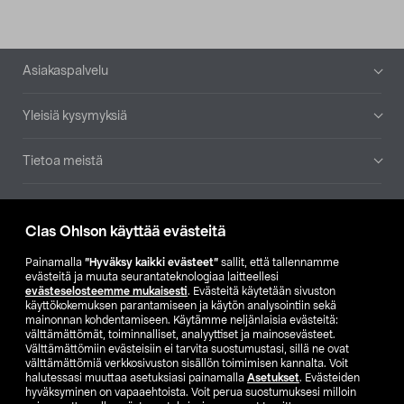
Alatunniste
Asiakaspalvelu
Yleisiä kysymyksiä
Tietoa meistä
Ajankohtaista
Clas Ohlson käyttää evästeitä
Muut yrityksemme
Painamalla
”Hyväksy kaikki evästeet”
sallit, että tallennamme
evästeitä ja muuta seurantateknologiaa laitteellesi
evästeselosteemme mukaisesti
. Evästeitä käytetään sivuston
Etsi myymälä
käyttökokemuksen parantamiseen ja käytön analysointiin sekä
mainonnan kohdentamiseen. Käytämme neljänlaisia evästeitä:
välttämättömät, toiminnalliset, analyyttiset ja mainosevästeet.
SE
NO
FI
Välttämättömiin evästeisiin ei tarvita suostumustasi, sillä ne ovat
välttämättömiä verkkosivuston sisällön toimimisen kannalta. Voit
FI
SV
halutessasi muuttaa asetuksiasi painamalla
Asetukset
. Evästeiden
hyväksyminen on vapaaehtoista. Voit perua suostumuksesi milloin