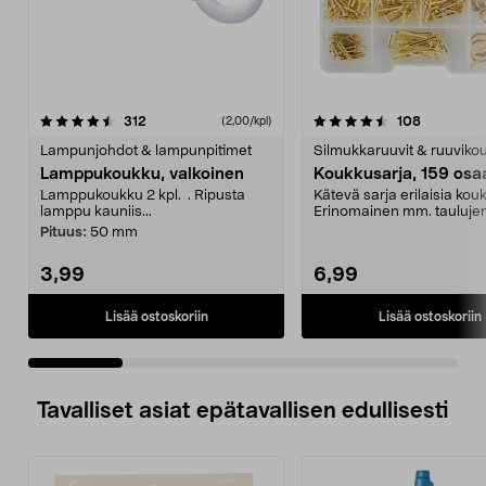
4.5 viidestä
arvostelut
4.5 viidestä
arvostelut
312
108
(2,00/kpl)
tähdestä
t
Lampunjohdot & lampunpitimet
Silmukkaruuvit & ruuviko
Lamppukoukku, valkoinen
Koukkusarja, 159 osa
Lamppukoukku 2 kpl. . Ripusta
Kätevä sarja erilaisia kou
lamppu kauniis...
Erinomainen mm. tauluje
ripustamisessa.
Pituus:
50 mm
3,99
6,99
Lisää ostoskoriin
Lisää ostoskoriin
Tavalliset asiat epätavallisen edullisesti