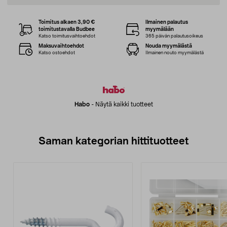
Toimitus alkaen 3,90 €
Ilmainen palautus
toimitustavalla Budbee
myymälään
Katso toimitusvaihtoehdot
365 päivän palautusoikeus
Maksuvaihtoehdot
Nouda myymälästä
Katso ostoehdot
Ilmainen nouto myymälästä
Habo
-
Näytä kaikki tuotteet
Saman kategorian hittituotteet