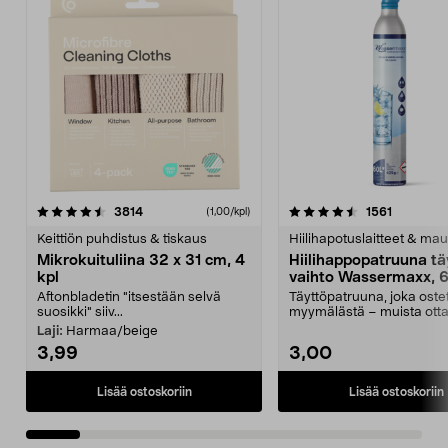
4.5viidestä
arvostelut
4.5viidestä
arvostelu
3814
1561
(1,00/kpl)
tähdestä
t
Keittiön puhdistus & tiskaus
Hiilihapotuslaitteet & mau
Mikrokuituliina 32 x 31 cm, 4
Hiilihappopatruuna tä
kpl
vaihto Wassermaxx, 6
Aftonbladetin "itsestään selvä
Täyttöpatruuna, joka ost
suosikki" siiv...
myymälästä – muista ott
patruuna mukaasi m...
Laji:
Harmaa/beige
3,99
3,00
Lisää ostoskoriin
Lisää ostoskoriin