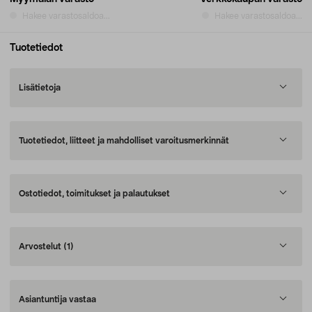
Hakee varastosaldoa...
Hakee varastosaldoa...
Tuotetiedot
Lisätietoja
Tuotetiedot, liitteet ja mahdolliset varoitusmerkinnät
Ostotiedot, toimitukset ja palautukset
Arvostelut
(1)
Asiantuntija vastaa