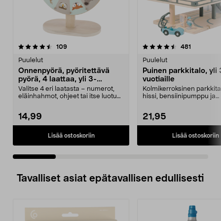
4.5 viidestä
arvostelut
4.5 viidestä
arvostelut
109
481
tähdestä
t
Puulelut
Puulelut
Onnenpyörä, pyöritettävä
Puinen parkkitalo, yli 
pyörä, 4 laattaa, yli 3-
vuotiaille
vuotiaille
Valitse 4 eri laatasta – numerot,
Kolmikerroksinen parkkita
eläinhahmot, ohjeet tai itse luotu
hissi, bensiinipumppu ja
sisältö. Py...
helikopterin laskeut...
14,99
21,95
Lisää ostoskoriin
Lisää ostoskoriin
Tavalliset asiat epätavallisen edullisesti