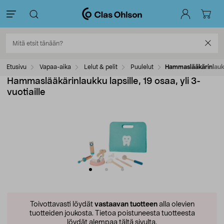
Etusivu
Vapaa-aika
Lelut & pelit
Puulelut
Hammaslääkärinlaukku 
Hammaslääkärinlaukku lapsille, 19 osaa, yli 3-
vuotiaille
Toivottavasti löydät
vastaavan tuotteen
alla olevien
tuotteiden joukosta.
Tietoa poistuneesta tuotteesta
löydät alempaa tältä sivulta.