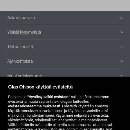
Alatunniste
Asiakaspalvelu
Yleisiä kysymyksiä
Tietoa meistä
Ajankohtaista
Muut yrityksemme
Clas Ohlson käyttää evästeitä
Etsi myymälä
Painamalla
”Hyväksy kaikki evästeet”
sallit, että tallennamme
evästeitä ja muuta seurantateknologiaa laitteellesi
SE
NO
FI
evästeselosteemme mukaisesti
. Evästeitä käytetään sivuston
käyttökokemuksen parantamiseen ja käytön analysointiin sekä
FI
SV
mainonnan kohdentamiseen. Käytämme neljänlaisia evästeitä:
välttämättömät, toiminnalliset, analyyttiset ja mainosevästeet.
Välttämättömiin evästeisiin ei tarvita suostumustasi, sillä ne ovat
välttämättömiä verkkosivuston sisällön toimimisen kannalta. Voit