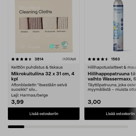
4.5viidestä
arvostelut
4.5viidestä
arvostelu
3814
1563
(1,00/kpl)
tähdestä
t
Keittiön puhdistus & tiskaus
Hiilihapotuslaitteet & mau
Mikrokuituliina 32 x 31 cm, 4
Hiilihappopatruuna tä
kpl
vaihto Wassermaxx, 6
Aftonbladetin "itsestään selvä
Täyttöpatruuna, joka ost
suosikki" siiv...
myymälästä – muista ott
patruuna mukaasi m...
Laji:
Harmaa/beige
3,99
3,00
Lisää ostoskoriin
Lisää ostoskoriin